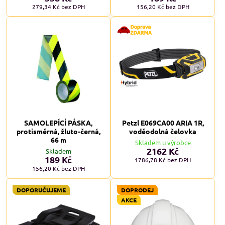
279,34 Kč
bez DPH
156,20 Kč
bez DPH
SAMOLEPÍCÍ PÁSKA,
Petzl E069CA00 ARIA 1R,
protisměrná, žluto-černá,
voděodolná čelovka
66 m
Skladem u výrobce
2162 Kč
Skladem
189 Kč
1786,78 Kč
bez DPH
156,20 Kč
bez DPH
DOPORUČUJEME
DOPRODEJ
AKCE