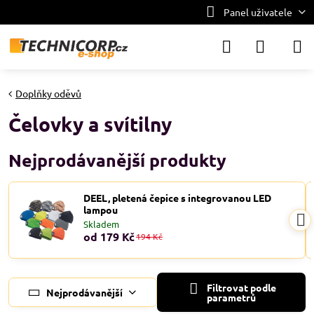
Panel uživatele
Doplňky oděvů
Čelovky a svítilny
Nejprodávanější produkty
DEEL, pletená čepice s integrovanou LED
lampou
Skladem
od 179 Kč
194 Kč
Filtrovat podle
Nejprodávanější
parametrů