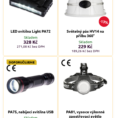
13%
LED svítilna Light PA72
Světelný pás HV14 na
přilbu 360°
Skladem
328 Kč
Skladem
229 Kč
271,08 Kč
bez DPH
189,26 Kč
bez DPH
DOPORUČUJEME
PA75, nabíjecí svítilna USB
PA81, vysoce výkonné
zaostřovací světlo
Skladem