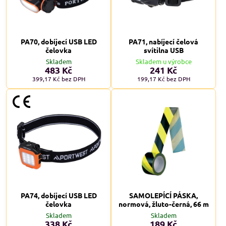
PA70, dobíjecí USB LED
PA71, nabíjecí čelová
čelovka
svítilna USB
Skladem
Skladem u výrobce
483 Kč
241 Kč
399,17 Kč
bez DPH
199,17 Kč
bez DPH
PA74, dobíjecí USB LED
SAMOLEPÍCÍ PÁSKA,
čelovka
normová, žluto-černá, 66 m
Skladem
Skladem
338 Kč
189 Kč