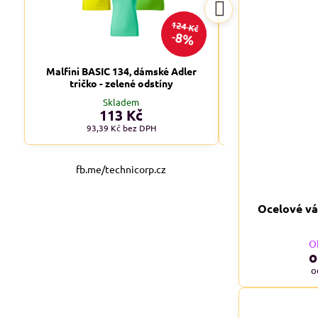
124 Kč
8%
Malfini BASIC 134, dámské Adler
Malfini BASIC 1
tričko - zelené odstíny
tričko - tm
Skladem
Skl
113 Kč
od 1
93,39 Kč
bez DPH
od 90,08 
fb.me/technicorp.cz
Ocelové vá
O
o
o