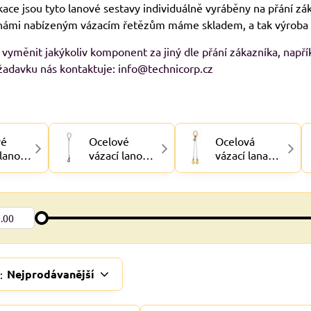
kace jsou tyto lanové sestavy individuálně vyráběny na přání z
ámi nabízeným vázacím řetězům máme skladem, a tak výroba tr
 vyměnit jakýkoliv komponent za jiný dle přání zákazníka, napřík
žadavku nás kontaktuje: info@technicorp.cz
vé
Ocelové
Ocelová
 lano
vázací lano
vázací lana
OKO
OKO-HÁK
OKO-
DVOJHÁK, 2-
hák
Nejprodávanější
: