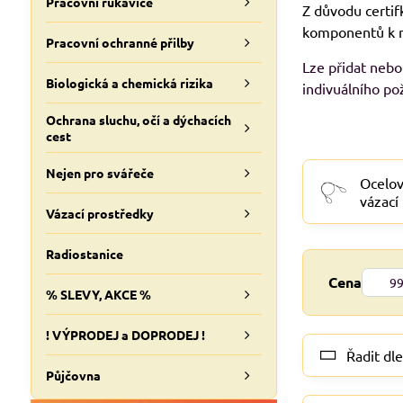
Pracovní rukavice
Z důvodu certif
komponentů k n
Pracovní ochranné přilby
Lze přidat nebo
Biologická a chemická rizika
indivuálního po
Ochrana sluchu, očí a dýchacích
cest
Nejen pro svářeče
Ocelo
vázací
Vázací prostředky
OKO-
Radiostanice
Od:
Cena
% SLEVY, AKCE %
! VÝPRODEJ a DOPRODEJ !
Řadit dle
Půjčovna