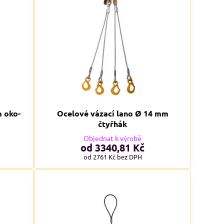
m oko-
Ocelové vázací lano Ø 14 mm
čtyřhák
Objednat k výrobě
od 3340,81 Kč
od 2761 Kč
bez DPH