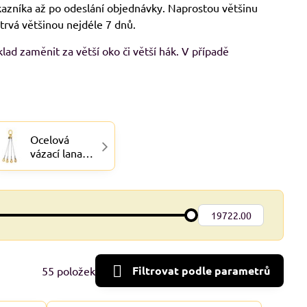
ákazníka až po odeslání objednávky. Naprostou většinu
vá většinou nejdéle 7 dnů.
lad zaměnit za větší oko či větší hák. V případě
Ocelová
vázací lana
OKO-
ČTYŘHÁK, 4-
hák
Do:
Filtrovat podle parametrů
55
položek