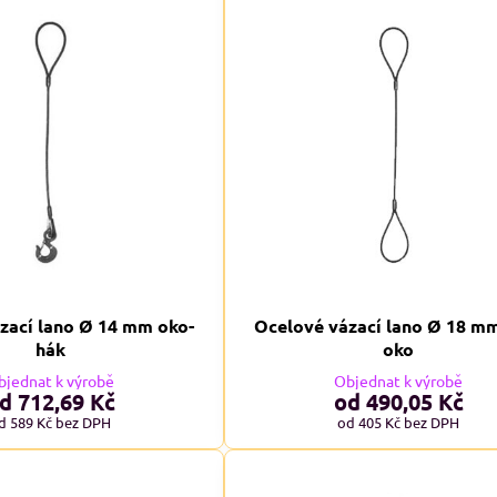
8%
29, pánské Adler
RESIST LS, triko s dlouhým rukávem
M
avé odstíny
Skladem
od 239 Kč
adem
09 Kč
od 197,52 Kč
bez DPH
Kč
bez DPH
zací lano Ø 14 mm oko-
Ocelové vázací lano Ø 18 m
hák
oko
bjednat k výrobě
Objednat k výrobě
d 712,69 Kč
od 490,05 Kč
d 589 Kč
bez DPH
od 405 Kč
bez DPH