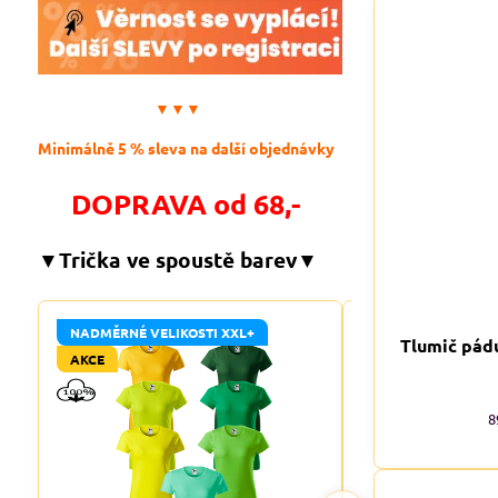
▼▼▼
Minimálně 5 % sleva na další objednávky
DOPRAVA od 68,-
▼Trička ve spoustě barev▼
NADMĚRNÉ VELIKOSTI XXL+
NADMĚRNÉ VELIKO
Tlumič pád
AKCE
AKCE
8