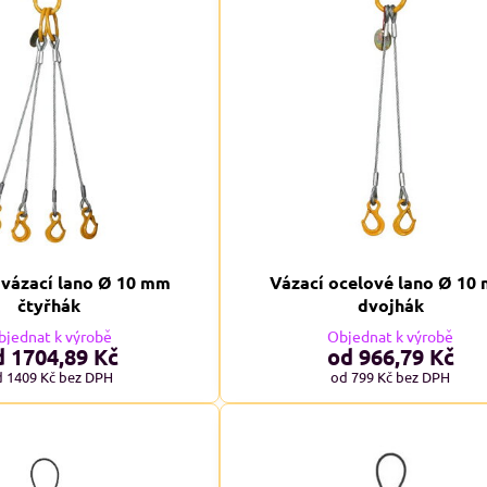
vázací lano Ø 10 mm
Vázací ocelové lano Ø 10
čtyřhák
dvojhák
bjednat k výrobě
Objednat k výrobě
d 1704,89 Kč
od 966,79 Kč
d 1409 Kč
bez DPH
od 799 Kč
bez DPH