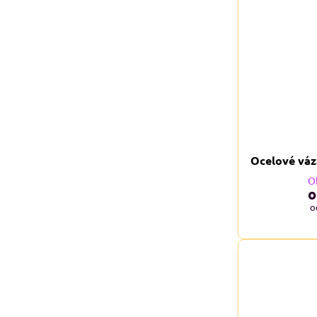
Ocelové váz
O
o
o