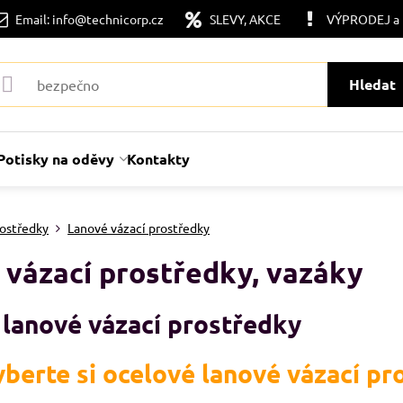
Email: info@technicorp.cz
SLEVY, AKCE
VÝPRODEJ a
Hledat
Potisky na oděvy
Kontakty
rostředky
Lanové vázací prostředky
 vázací prostředky, vazáky
lanové vázací prostředky
berte si ocelové lanové vázací p