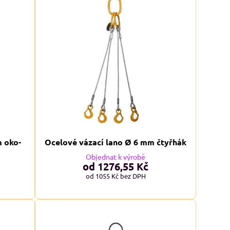
m oko-
Ocelové vázací lano Ø 6 mm čtyřhák
Objednat k výrobě
od 1276,55 Kč
od 1055 Kč
bez DPH