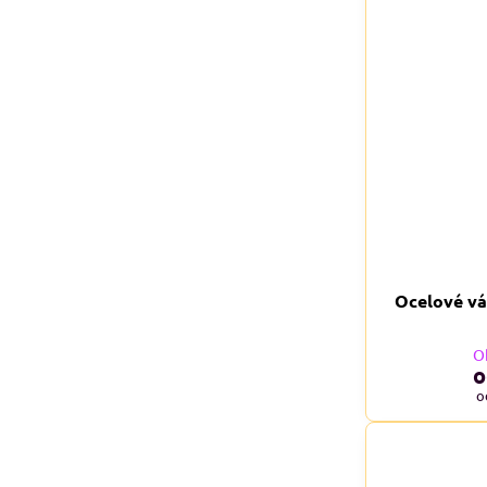
Ocelové vá
O
o
o