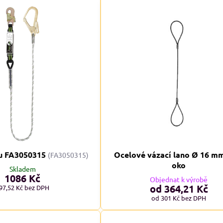
STI XXL+
NADMĚRNÉ VELIKOSTI XXL+
N
u FA3050315
Ocelové vázací lano Ø 16 m
(FA3050315)
A
oko
Skladem
1086 Kč
Objednat k výrobě
od 364,21 Kč
97,52 Kč
bez DPH
od 301 Kč
bez DPH