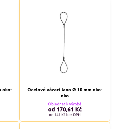
ADMĚRNÉ VELIKOSTI XXL+
NADMĚRNÉ VELIKOSTI XXL+
m oko-
Ocelové vázací lano Ø 10 mm oko-
KCE
AKCE
oko
Objednat k výrobě
od 170,61 Kč
od 141 Kč
bez DPH