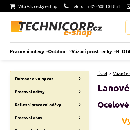
Vítá Vás český e-shop
Telefon: +420 608 101 851
Pracovní oděvy
Outdoor
Vázací prostředky
BLOG
Úvod
Vázací p
Outdoor a volný čas
Lanové
Pracovní oděvy
Ocelové 
Reflexní pracovní oděvy
Pracovní obuv
Vy