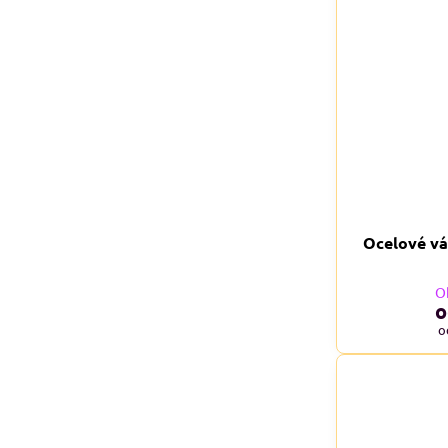
Ocelové vá
O
o
o