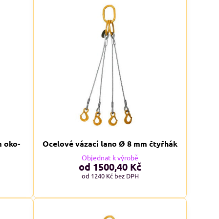
8%
alfini BASIC 134, dámské Adler
Malfini BASIC 129, pánské 
tričko - modré odstíny
tričko - červené odstín
Skladem
Skladem
od 113 Kč
od 109 Kč
od 93,39 Kč
bez DPH
od 90,08 Kč
bez DPH
m oko-
Ocelové vázací lano Ø 8 mm čtyřhák
Objednat k výrobě
od 1500,40 Kč
od 1240 Kč
bez DPH