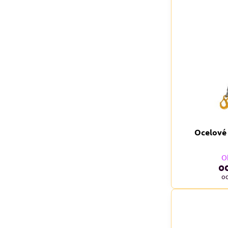
Ocelové 
O
o
o