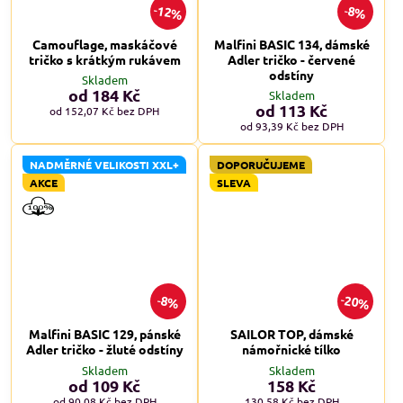
12%
8%
Camouflage, maskáčové
Malfini BASIC 134, dámské
tričko s krátkým rukávem
Adler tričko - červené
odstíny
Skladem
od 184 Kč
Skladem
od 113 Kč
od 152,07 Kč
bez DPH
od 93,39 Kč
bez DPH
NADMĚRNÉ VELIKOSTI XXL+
DOPORUČUJEME
AKCE
SLEVA
20%
8%
Malfini BASIC 129, pánské
SAILOR TOP, dámské
Adler tričko - žluté odstíny
námořnické tílko
Skladem
Skladem
od 109 Kč
158 Kč
od 90,08 Kč
bez DPH
130,58 Kč
bez DPH