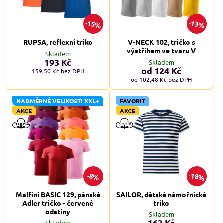
15%
13%
RUPSA, reflexní triko
V-NECK 102, tričko s
výstřihem ve tvaru V
Skladem
193 Kč
Skladem
od 124 Kč
159,50 Kč
bez DPH
od 102,48 Kč
bez DPH
NADMĚRNÉ VELIKOSTI XXL+
FAVORIT
AKCE
AKCE
18%
8%
Malfini BASIC 129, pánské
SAILOR, dětské námořnické
Adler tričko - červené
triko
odstíny
Skladem
163 Kč
Skladem