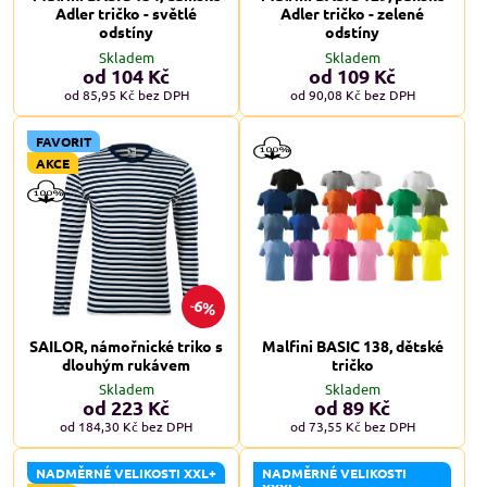
Adler tričko - světlé
Adler tričko - zelené
odstíny
odstíny
Skladem
Skladem
od 104 Kč
od 109 Kč
od 85,95 Kč
bez DPH
od 90,08 Kč
bez DPH
FAVORIT
AKCE
6%
SAILOR, námořnické triko s
Malfini BASIC 138, dětské
dlouhým rukávem
tričko
Skladem
Skladem
od 223 Kč
od 89 Kč
od 184,30 Kč
bez DPH
od 73,55 Kč
bez DPH
NADMĚRNÉ VELIKOSTI XXL+
NADMĚRNÉ VELIKOSTI