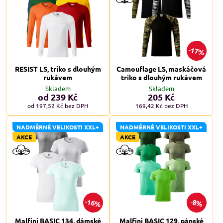
17%
RESIST LS, triko s dlouhým
Camouflage LS, maskáčová
rukávem
triko s dlouhým rukávem
Skladem
Skladem
od 239 Kč
205 Kč
od 197,52 Kč
bez DPH
169,42 Kč
bez DPH
NADMĚRNÉ VELIKOSTI XXL+
NADMĚRNÉ VELIKOSTI XXL+
AKCE
AKCE
16%
8%
Malfini BASIC 134, dámské
Malfini BASIC 129, pánské