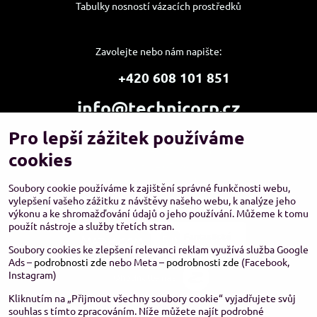
Tabulky nosností vázacích prostředků
Zavolejte nebo nám napište:
+420 608 101 851
info@technicorp.cz
Pro lepší zážitek používáme
Showroom a výdejní místo:
TECHNICORP ESHOP s.r.o.
cookies
K Vltavě 653/63
143 00 Praha 4 – Modřany
Soubory cookie používáme k zajištění správné funkčnosti webu,
vylepšení vašeho zážitku z návštěvy našeho webu, k analýze jeho
výkonu a ke shromažďování údajů o jeho používání. Můžeme k tomu
použít nástroje a služby třetích stran.
Soubory cookies ke zlepšení relevanci reklam využívá služba Google
Ads –
podrobnosti zde
nebo Meta –
podrobnosti zde
(Facebook,
Instagram)
Kliknutím na „Přijmout všechny soubory cookie“ vyjadřujete svůj
souhlas s tímto zpracováním. Níže můžete najít podrobné