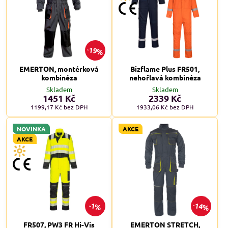
19%
EMERTON, montérková
Bizflame Plus FR501,
kombinéza
nehořlavá kombinéza
Skladem
Skladem
1451 Kč
2339 Kč
1199,17 Kč
bez DPH
1933,06 Kč
bez DPH
NOVINKA
AKCE
AKCE
14%
1%
FR507, PW3 FR Hi-Vis
EMERTON STRETCH,