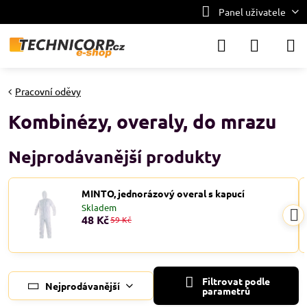
Panel uživatele
Pracovní oděvy
Kombinézy, overaly, do mrazu
Nejprodávanější produkty
MINTO, jednorázový overal s kapucí
Skladem
48 Kč
59 Kč
Filtrovat podle
Nejprodávanější
parametrů