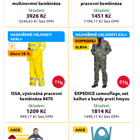
multinormní kombinéza
pracovní kombinéza
Skladem
Skladem
3926 Kč
1451 Kč
3244,63 Kč
bez DPH
1199,17 Kč
bez DPH
NADMĚRNÉ VELIKOSTI
NADMĚRNÉ VELIKOSTI XXL+
XXXL+
DOPRODEJ
SLEVA
Sleva 15 %
11%
21%
ISSA, výstražná pracovní
EXPEDICE camouflage, set
kombinéza 8470
kalhot a bundy proti hmyzu
Skladem
Skladem
1209 Kč
1814 Kč
999,17 Kč
bez DPH
1499,17 Kč
bez DPH
AKCE
AKCE