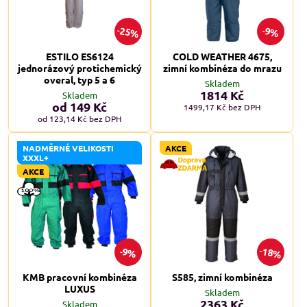
25%
9%
ESTILO ES6124
COLD WEATHER 4675,
jednorázový protichemický
zimní kombinéza do mrazu
overal, typ 5 a 6
Skladem
1814 Kč
Skladem
od 149 Kč
1499,17 Kč
bez DPH
od 123,14 Kč
bez DPH
NADMĚRNÉ VELIKOSTI
AKCE
XXXL+
AKCE
18%
9%
KMB pracovní kombinéza
S585, zimní kombinéza
LUXUS
Skladem
2363 Kč
Skladem