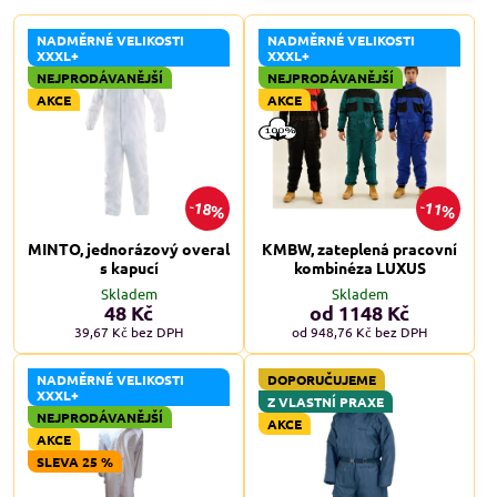
NADMĚRNÉ VELIKOSTI
NADMĚRNÉ VELIKOSTI
XXXL+
XXXL+
NEJPRODÁVANĚJŠÍ
NEJPRODÁVANĚJŠÍ
AKCE
AKCE
18%
11%
MINTO, jednorázový overal
KMBW, zateplená pracovní
s kapucí
kombinéza LUXUS
Skladem
Skladem
48 Kč
od 1148 Kč
39,67 Kč
bez DPH
od 948,76 Kč
bez DPH
NADMĚRNÉ VELIKOSTI
DOPORUČUJEME
XXXL+
Z VLASTNÍ PRAXE
NEJPRODÁVANĚJŠÍ
AKCE
AKCE
SLEVA 25 %