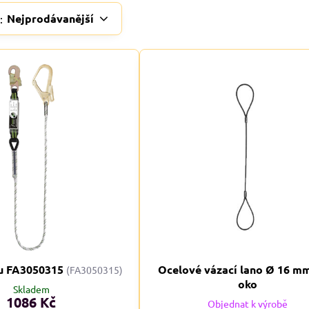
Nejprodávanější
:
u FA3050315
Ocelové vázací lano Ø 16 m
(FA3050315)
oko
Skladem
1086 Kč
Objednat k výrobě