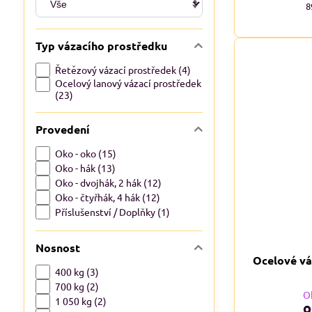
8
Typ vázacího prostředku
Řetězový vázací prostředek (4)
Ocelový lanový vázací prostředek
(23)
Provedení
Oko - oko (15)
Oko - hák (13)
Oko - dvojhák, 2 hák (12)
Oko - čtyřhák, 4 hák (12)
Příslušenství / Doplňky (1)
Nosnost
Ocelové vá
400 kg (3)
700 kg (2)
O
1 050 kg (2)
o