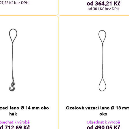
od 364,21 Kč
97,52 Kč
bez DPH
od 301 Kč
bez DPH
zací lano Ø 14 mm oko-
Ocelové vázací lano Ø 18 m
hák
oko
bjednat k výrobě
Objednat k výrobě
d 712,69 Kč
od 490,05 Kč