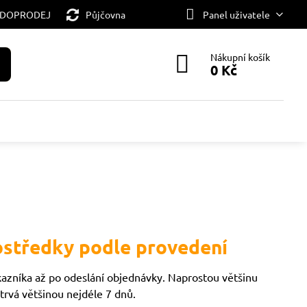
 DOPRODEJ
Půjčovna
Panel uživatele
Nákupní košík
0 Kč
rostředky podle provedení
ákazníka až po odeslání objednávky. Naprostou většinu
vá většinou nejdéle 7 dnů.