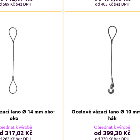
d 589 Kč
bez DPH
od 405 Kč
bez DPH
zací lano Ø 14 mm oko-
Ocelové vázací lano Ø 10 m
oko
hák
bjednat k výrobě
Objednat k výrobě
d 317,02 Kč
od 399,30 Kč
d 262 Kč
bez DPH
od 330 Kč
bez DPH