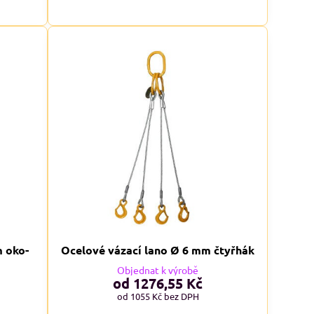
m oko-
Ocelové vázací lano Ø 6 mm čtyřhák
Objednat k výrobě
od 1276,55 Kč
od 1055 Kč
bez DPH