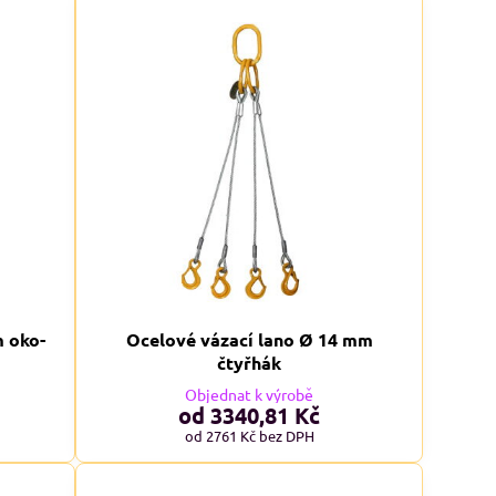
m oko-
Ocelové vázací lano Ø 14 mm
čtyřhák
Objednat k výrobě
od 3340,81 Kč
od 2761 Kč
bez DPH