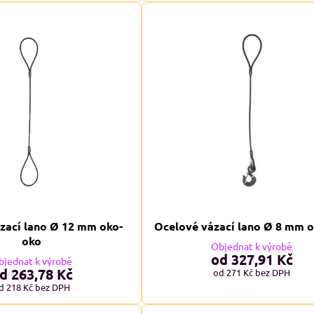
8%
29, pánské Adler
RESIST LS, triko s dlouhým rukávem
M
avé odstíny
Skladem
od 239 Kč
adem
09 Kč
od 197,52 Kč
bez DPH
Kč
bez DPH
zací lano Ø 12 mm oko-
Ocelové vázací lano Ø 8 mm 
oko
Objednat k výrobě
od 327,91 Kč
bjednat k výrobě
d 263,78 Kč
od 271 Kč
bez DPH
d 218 Kč
bez DPH