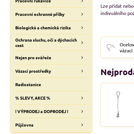
Pracovní rukavice
Lze přidat nebo
indivuálního po
Pracovní ochranné přilby
Biologická a chemická rizika
Ochrana sluchu, očí a dýchacích
Ocelo
cest
vázací
OKO-
Nejen pro svářeče
Nejprod
Vázací prostředky
Radiostanice
% SLEVY, AKCE %
! VÝPRODEJ a DOPRODEJ !
Půjčovna