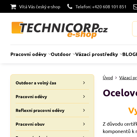
Vítá Vás český e-shop
Telefon: +420 608 101 851
Pracovní oděvy
Outdoor
Vázací prostředky
BLOG
Úvod
Vázací p
Outdoor a volný čas
Ocelov
Pracovní oděvy
Vy
Reflexní pracovní oděvy
Z důvodu certif
Pracovní obuv
komponentů k n