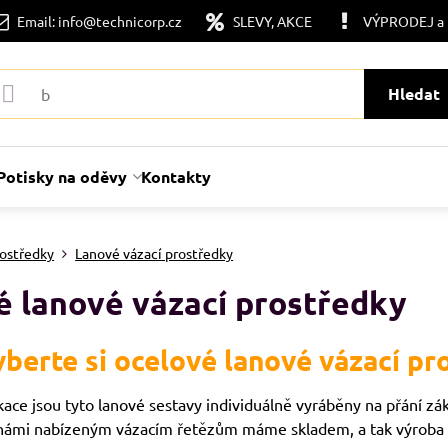
Email: info@technicorp.cz
SLEVY, AKCE
VÝPRODEJ a
Hledat
Potisky na oděvy
Kontakty
rostředky
Lanové vázací prostředky
é lanové vázací prostředky
berte si ocelové lanové vázací p
kace jsou tyto lanové sestavy individuálně vyráběny na přání z
ámi nabízeným vázacím řetězům máme skladem, a tak výroba tr