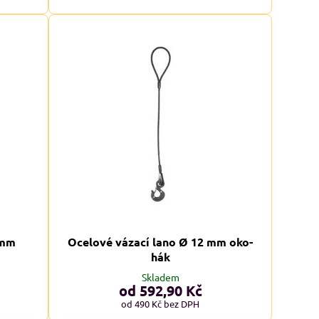
 mm
Ocelové vázací lano Ø 12 mm oko-
hák
Skladem
ADMĚRNÉ VELIKOSTI XXL+
NADMĚRNÉ VELIKOSTI XXL+
od 592,90 Kč
KCE
AKCE
od 490 Kč
bez DPH