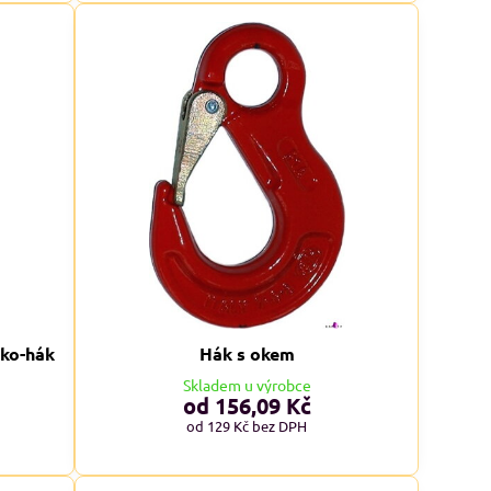
8%
alfini BASIC 134, dámské Adler
Malfini BASIC 129, pánské 
tričko - modré odstíny
tričko - červené odstín
Skladem
Skladem
od 113 Kč
od 109 Kč
od 93,39 Kč
bez DPH
od 90,08 Kč
bez DPH
oko-hák
Hák s okem
Skladem u výrobce
od 156,09 Kč
od 129 Kč
bez DPH