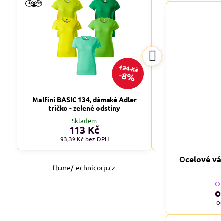
124 Kč
8%
Malfini BASIC 134, dámské Adler
Malfini BASIC 1
tričko - zelené odstíny
tričko - tm
Skladem
Skl
113 Kč
od 1
93,39 Kč
bez DPH
od 90,08 
Ocelové vá
fb.me/technicorp.cz
O
o
o