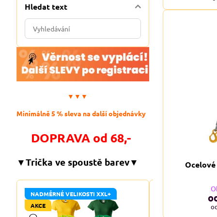
Hledat text
Prohledat
výsledky
filtru
fulltextem
▼▼▼
Minimálně 5 % sleva na další objednávky
DOPRAVA od 68,-
▼Trička ve spoustě barev▼
Ocelové 
O
NADMĚRNÉ VELIKOSTI XXL+
NADMĚRNÉ VELIKO
o
AKCE
AKCE
o