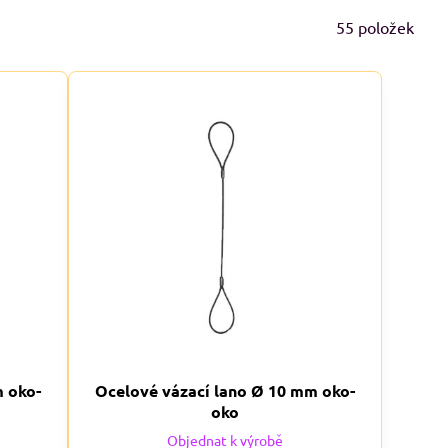
55
položek
m oko-
Ocelové vázací lano Ø 10 mm oko-
oko
Objednat k výrobě