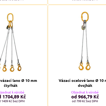
vázací lano Ø 10 mm
Vázací ocelové lano Ø 10
čtyřhák
dvojhák
bjednat k výrobě
Objednat k výrobě
STI XXL+
NADMĚRNÉ VELIKOSTI XXL+
N
d 1704,89 Kč
od 966,79 Kč
A
d 1409 Kč
bez DPH
od 799 Kč
bez DPH