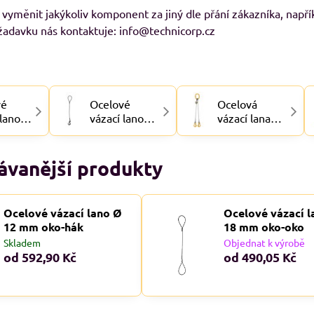
 vyměnit jakýkoliv komponent za jiný dle přání zákazníka, napřík
žadavku nás kontaktuje: info@technicorp.cz
vé
Ocelové
Ocelová
 lano
vázací lano
vázací lana
OKO
OKO-HÁK
OKO-
DVOJHÁK, 2-
hák
ávanější produkty
Ocelové vázací lano Ø
Ocelové vázací l
12 mm oko-hák
18 mm oko-oko
Skladem
Objednat k výrobě
od 592,90 Kč
od 490,05 Kč