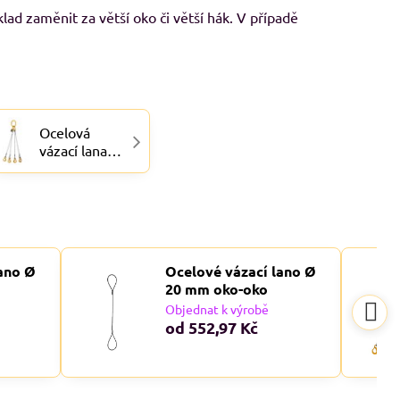
lad zaměnit za větší oko či větší hák. V případě
Ocelová
vázací lana
OKO-
ČTYŘHÁK, 4-
hák
ano Ø
Ocelové vázací lano Ø
20 mm oko-oko
Objednat k výrobě
od 552,97 Kč