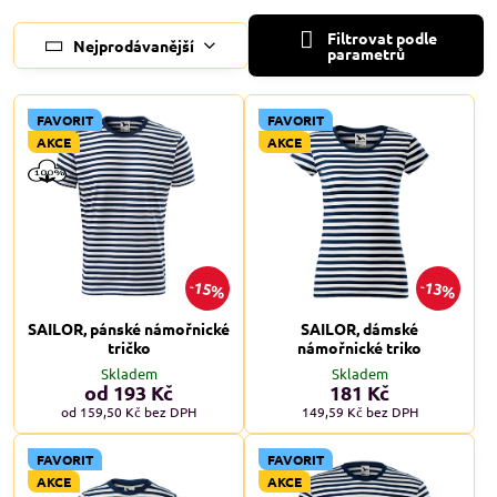
Filtrovat podle
Nejprodávanější
parametrů
FAVORIT
FAVORIT
AKCE
AKCE
15%
13%
SAILOR, pánské námořnické
SAILOR, dámské
tričko
námořnické triko
Skladem
Skladem
od 193 Kč
181 Kč
od 159,50 Kč
bez DPH
149,59 Kč
bez DPH
FAVORIT
FAVORIT
AKCE
AKCE