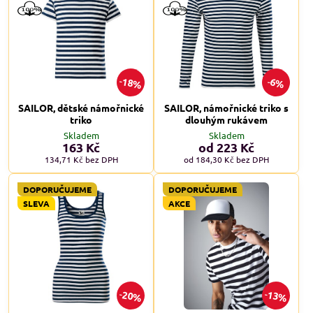
18%
6%
SAILOR, dětské námořnické
SAILOR, námořnické triko s
triko
dlouhým rukávem
Skladem
Skladem
163 Kč
od 223 Kč
134,71 Kč
bez DPH
od 184,30 Kč
bez DPH
DOPORUČUJEME
DOPORUČUJEME
SLEVA
AKCE
20%
13%