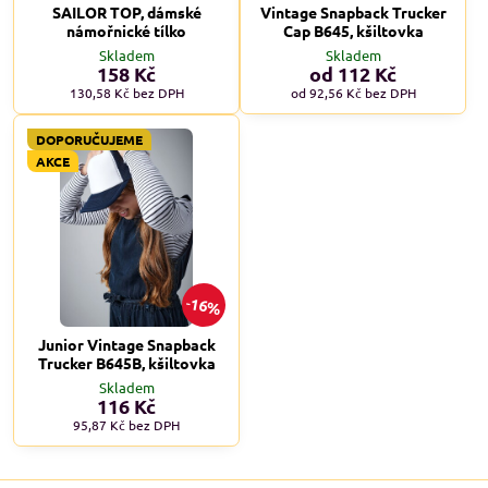
SAILOR TOP, dámské
Vintage Snapback Trucker
námořnické tílko
Cap B645, kšiltovka
Skladem
Skladem
158 Kč
od 112 Kč
130,58 Kč
bez DPH
od 92,56 Kč
bez DPH
DOPORUČUJEME
AKCE
16%
Junior Vintage Snapback
Trucker B645B, kšiltovka
Skladem
116 Kč
95,87 Kč
bez DPH