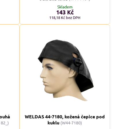
Skladem
143 Kč
8%
118,18 Kč
bez DPH
alfini BASIC 134, dámské Adler
Malfini BASIC 129, pánské 
tričko - modré odstíny
tričko - červené odstín
Skladem
Skladem
od 113 Kč
od 109 Kč
od 93,39 Kč
bez DPH
od 90,08 Kč
bez DPH
louhá
WELDAS 44-7180, kožená čepice pod
kuklu
182_)
(W44-7180)