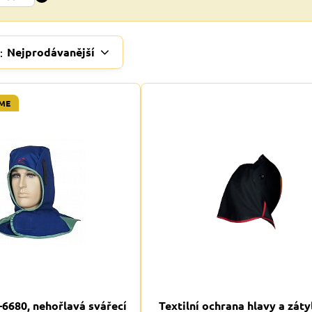
Nejprodávanější
:
ME
680, nehořlavá svářecí
Textilní ochrana hlavy a záty