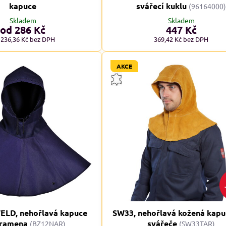
kapuce
svářecí kuklu
(96164000
Skladem
Skladem
od 286 Kč
447 Kč
 236,36 Kč
bez DPH
369,42 Kč
bez DPH
AKCE
STI XXL+
NADMĚRNÉ VELIKOSTI XXL+
N
A
ELD, nehořlavá kapuce
SW33, nehořlavá kožená kapu
 ramena
svářeče
(BZ12NAR)
(SW33TAR)