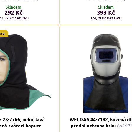
Skladem
Skladem
292 Kč
393 Kč
8%
41,32 Kč
bez DPH
324,79 Kč
bez DPH
29, pánské Adler
RESIST LS, triko s dlouhým rukávem
M
ME
avé odstíny
Skladem
od 239 Kč
adem
09 Kč
od 197,52 Kč
bez DPH
Kč
bez DPH
23-7766, nehořlavá
WELDAS 44-7182, kožená d
ená svářecí kapuce
přední ochrana krku
(W44-7