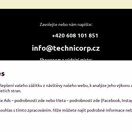
Zavolejte nebo nám napište:
+420 608 101 851
info@technicorp.cz
Showroom a výdejní místo:
TECHNICORP ESHOP s.r.o.
es
K Vltavě 653/63
143 00 Praha 4 – Modřany
ylepšení vašeho zážitku z návštěvy našeho webu, k analýze jeho výkonu
etích stran.
le Ads –
podrobnosti zde
nebo Meta –
podrobnosti zde
(Facebook, Insta
souhlas s tímto zpracováním. Níže můžete najít podrobné informace neb
026
Copyright
Předvolby soukromí
Zásady ochrany soukromí
Stav objedn
Vytvořeno systémem:
ByznysWeb.cz