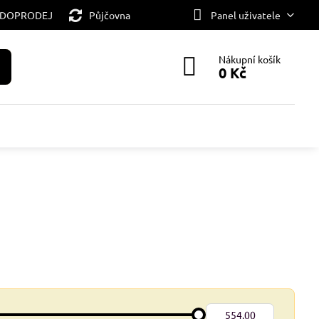
 DOPRODEJ
Půjčovna
Panel uživatele
Nákupní košík
0 Kč
Do: