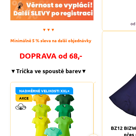
od
▼▼▼
Minimálně 5 % sleva na další objednávky
DOPRAVA od 68,-
▼Trička ve spoustě barev▼
NADMĚRNÉ VELIKOSTI XXL+
NADMĚRNÉ VELIKO
AKCE
AKCE
BZ12 BIZW
přes