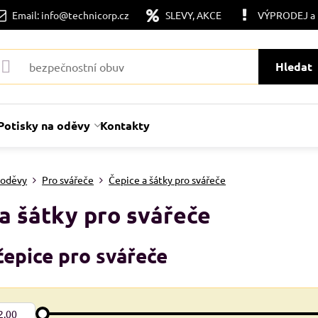
Email: info@technicorp.cz
SLEVY, AKCE
VÝPRODEJ a
Hledat
Potisky na oděvy
Kontakty
 oděvy
Pro svářeče
Čepice a šátky pro svářeče
a šátky pro svářeče
čepice pro svářeče