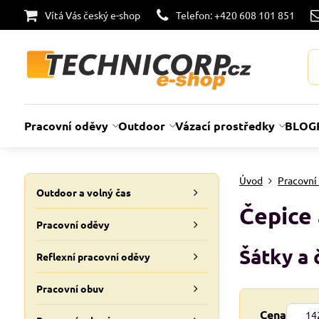
Vítá Vás český e-shop
Telefon: +420 608 101 851
Pracovní oděvy
Outdoor
Vázací prostředky
BLOG
Úvod
Pracovní
Outdoor a volný čas
Čepice 
Pracovní oděvy
Šátky a 
Reflexní pracovní oděvy
Pracovní obuv
Od:
Cena