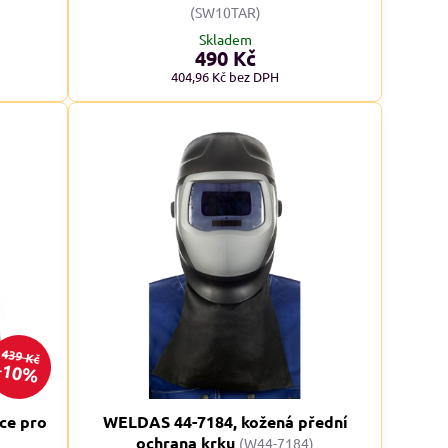
)
(SW10TAR)
Skladem
490 Kč
404,96 Kč
bez DPH
ADMĚRNÉ VELIKOSTI XXL+
NADMĚRNÉ VELIKOSTI XXL+
KCE
AKCE
439 Kč
10%
ce pro
WELDAS 44-7184, kožená přední
ochrana krku
(W44-7184)