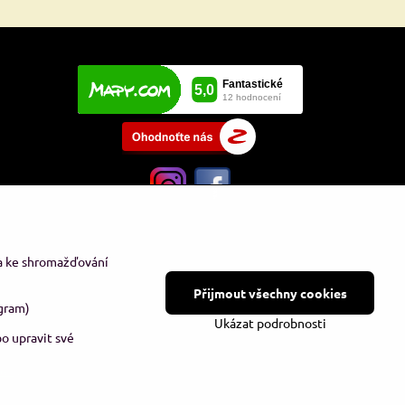
 a ke shromažďování
Přijmout všechny cookies
gram)
Ukázat podrobnosti
o upravit své
ávky