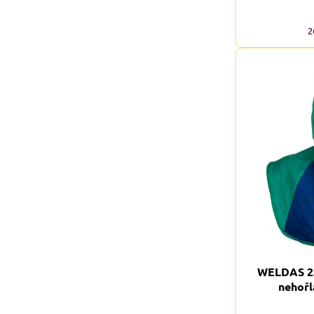
2
WELDAS 23
nehořl