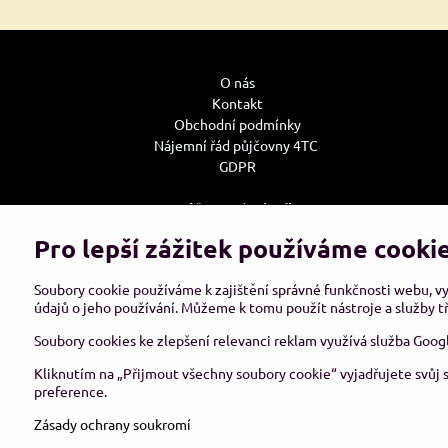
O nás
Kontakt
Obchodní podmínky
Nájemní řád půjčovny 4TC
GDPR
Může se Vám hodit:
Jak u nás nakupovat
Pro lepší zážitek používáme cooki
Doprava
Reklamace, výměna zboží
Soubory cookie používáme k zajištění správné funkčnosti webu, v
Tabulky velikostí oděvů bot a rukavic
údajů o jeho používání. Můžeme k tomu použít nástroje a služby tř
Tabulky nosností vázacích prostředků
Soubory cookies ke zlepšení relevanci reklam využívá služba Goog
Kliknutím na „Přijmout všechny soubory cookie“ vyjadřujete svůj 
preference.
©
2
Zásady ochrany soukromí