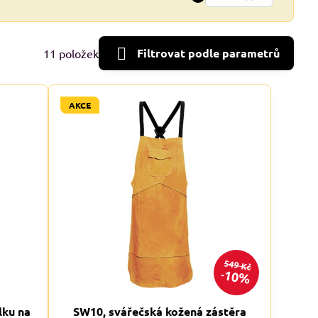
Filtrovat podle parametrů
11
položek
AKCE
549 Kč
10%
lku na
SW10, svářečská kožená zástěra