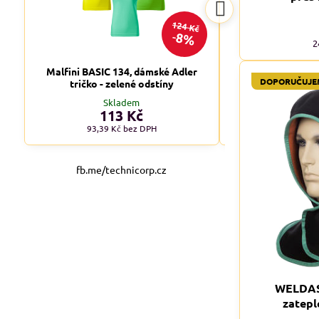
124 Kč
8%
2
Malfini BASIC 134, dámské Adler
Malfini BASIC 1
DOPORUČUJE
tričko - zelené odstíny
tričko - tm
Skladem
Skl
113 Kč
od 1
93,39 Kč
bez DPH
od 90,08 
fb.me/technicorp.cz
WELDAS 
zatepl