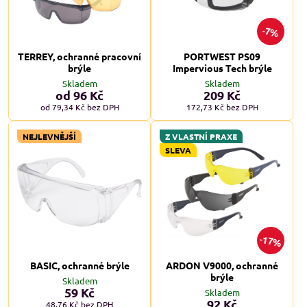
7%
TERREY, ochranné pracovní
PORTWEST PS09
brýle
Impervious Tech brýle
Skladem
Skladem
od 96 Kč
209 Kč
od 79,34 Kč
bez DPH
172,73 Kč
bez DPH
NEJLEVNĚJŠÍ
Z VLASTNÍ PRAXE
SLEVA
17%
BASIC, ochranné brýle
ARDON V9000, ochranné
brýle
Skladem
59 Kč
Skladem
92 Kč
48,76 Kč
bez DPH