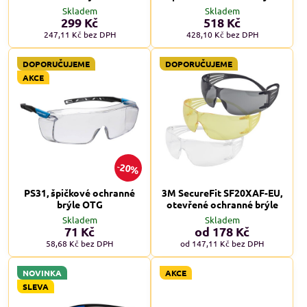
Skladem
Skladem
299 Kč
518 Kč
247,11 Kč
bez DPH
428,10 Kč
bez DPH
DOPORUČUJEME
DOPORUČUJEME
AKCE
20%
PS31, špičkové ochranné
3M SecureFit SF20XAF-EU,
brýle OTG
otevřené ochranné brýle
Skladem
Skladem
71 Kč
od 178 Kč
58,68 Kč
bez DPH
od 147,11 Kč
bez DPH
NOVINKA
AKCE
SLEVA