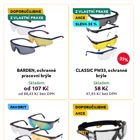
DOPORUČUJEME
Z VLASTNÍ PRAXE
Z VLASTNÍ PRAXE
AKCE
SLEVA 35 %
35%
BARDEN, ochranné
CLASSIC PW33, ochranné
pracovní brýle
brýle
Skladem
Skladem
od 107 Kč
58 Kč
od 88,43 Kč
bez DPH
47,93 Kč
bez DPH
FAVORIT
DOPORUČUJEME
AKCE