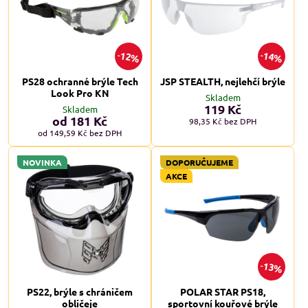
12%
14%
PS28 ochranné brýle Tech
JSP STEALTH, nejlehčí brýle
Look Pro KN
Skladem
119 Kč
Skladem
od 181 Kč
98,35 Kč
bez DPH
od 149,59 Kč
bez DPH
NOVINKA
DOPORUČUJEME
AKCE
13%
PS22, brýle s chráničem
POLAR STAR PS18,
obličeje
sportovní kouřové brýle