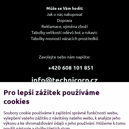
Může se Vám hodit:
Jak u nás nakupovat
Doprava
Reklamace, výměna zboží
Tabulky velikostí oděvů bot a rukavic
Tabulky nosností vázacích prostředků
Zavolejte nebo nám napište:
+420 608 101 851
info@technicorp.cz
Pro lepší zážitek používáme
Showroom a výdejní místo:
TECHNICORP ESHOP s.r.o.
cookies
K Vltavě 653/63
143 00 Praha 4 – Modřany
Soubory cookie používáme k zajištění správné funkčnosti webu,
vylepšení vašeho zážitku z návštěvy našeho webu, k analýze jeho
výkonu a ke shromažďování údajů o jeho používání. Můžeme k tomu
použít nástroje a služby třetích stran.