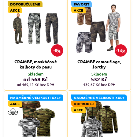
DOPORUČUJEME
FAVORIT
AKCE
AKCE
14%
8%
CRAMBE, maskáčové
CRAMBE camouflage,
kalhoty do pasu
šortky
Skladem
Skladem
od 568 Kč
532 Kč
od 469,42 Kč
bez DPH
439,67 Kč
bez DPH
NADMĚRNÉ VELIKOSTI XXL+
NADMĚRNÉ VELIKOSTI XXL+
AKCE
DOPRODEJ
AKCE