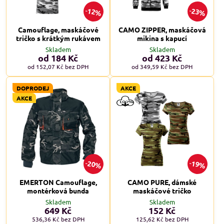
12%
23%
Camouflage, maskáčové
CAMO ZIPPER, maskáčová
tričko s krátkým rukávem
mikina s kapucí
Skladem
Skladem
od 184 Kč
od 423 Kč
od 152,07 Kč
bez DPH
od 349,59 Kč
bez DPH
DOPRODEJ
AKCE
AKCE
20%
19%
EMERTON Camouflage,
CAMO PURE, dámské
montérková bunda
maskáčové tričko
Skladem
Skladem
649 Kč
152 Kč
536,36 Kč
bez DPH
125,62 Kč
bez DPH