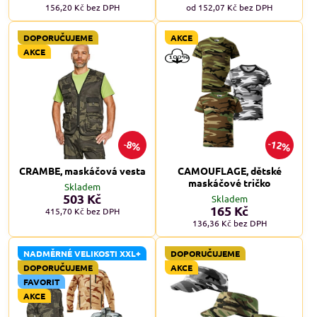
156,20 Kč
bez DPH
od 152,07 Kč
bez DPH
DOPORUČUJEME
AKCE
AKCE
12%
8%
CRAMBE, maskáčová vesta
CAMOUFLAGE, dětské
maskáčové tričko
Skladem
503 Kč
Skladem
165 Kč
415,70 Kč
bez DPH
136,36 Kč
bez DPH
NADMĚRNÉ VELIKOSTI XXL+
DOPORUČUJEME
DOPORUČUJEME
AKCE
FAVORIT
AKCE