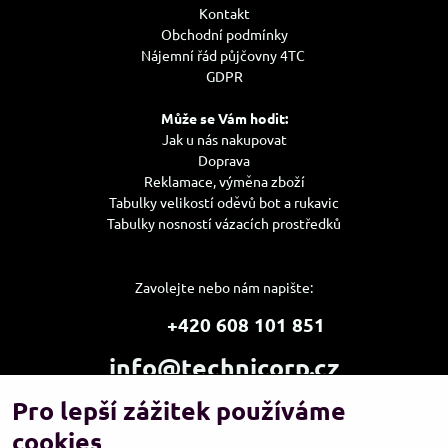
Kontakt
Obchodní podmínky
Nájemní řád půjčovny 4TC
GDPR
Může se Vám hodit:
Jak u nás nakupovat
Doprava
Reklamace, výměna zboží
Tabulky velikostí oděvů bot a rukavic
Tabulky nosností vázacích prostředků
Zavolejte nebo nám napište:
+420 608 101 851
info@technicorp.cz
Pro lepší zážitek používáme
Showroom a výdejní místo:
TECHNICORP ESHOP s.r.o.
cookies