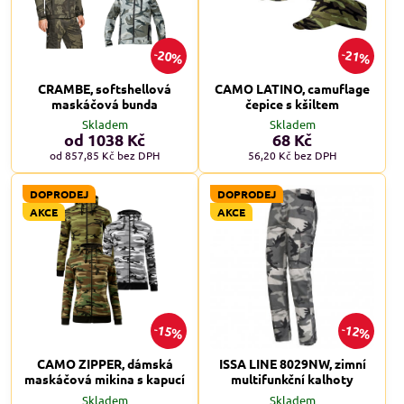
20%
21%
CRAMBE, softshellová
CAMO LATINO, camuflage
maskáčová bunda
čepice s kšiltem
Skladem
Skladem
od 1038 Kč
68 Kč
od 857,85 Kč
bez DPH
56,20 Kč
bez DPH
DOPRODEJ
DOPRODEJ
AKCE
AKCE
15%
12%
CAMO ZIPPER, dámská
ISSA LINE 8029NW, zimní
maskáčová mikina s kapucí
multifunkční kalhoty
Skladem
Skladem