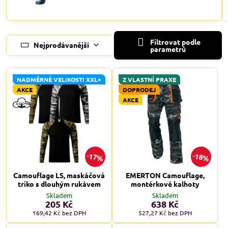
Filtrovat podle
Nejprodávanější
parametrů
NADMĚRNÉ VELIKOSTI XXL+
Z VLASTNÍ PRAXE
AKCE
DOPRODEJ
AKCE
17%
18%
Camouflage LS, maskáčová
EMERTON Camouflage,
triko s dlouhým rukávem
montérkové kalhoty
Skladem
Skladem
205 Kč
638 Kč
169,42 Kč
bez DPH
527,27 Kč
bez DPH