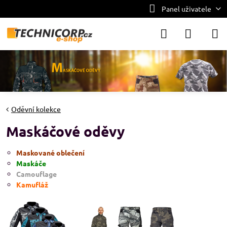
Panel uživatele
Oděvní kolekce
Maskáčové oděvy
Maskované oblečení
Maskáče
Camouflage
Kamufláž