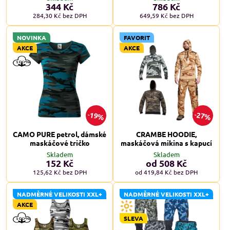
344 Kč
786 Kč
284,30 Kč
bez DPH
649,59 Kč
bez DPH
NOVINKA
FAVORIT
AKCE
AKCE
19%
27%
CAMO PURE petrol, dámské
CRAMBE HOODIE,
maskáčové tričko
maskáčová mikina s kapucí
Skladem
Skladem
152 Kč
od 508 Kč
125,62 Kč
bez DPH
od 419,84 Kč
bez DPH
NADMĚRNÉ VELIKOSTI XXL+
NADMĚRNÉ VELIKOSTI XXL+
AKCE
SLEVA