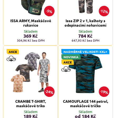
12%
5%
ISSA ARMY, Maskáčové
Issa ZIP 2 v 1, kalhoty s
rukavice
odepínacími nohavicemi
Skladem
Skladem
369 Kč
784 Kč
304,96 Kč
bez DPH
647,93 Kč
bez DPH
AKCE
NADMĚRNÉ VELIKOSTI XXL+
NOVINKA
AKCE
24%
19%
CRAMBE T-SHIRT,
CAMOUFLAGE 144 petrol,
maskáčové triko
maskáčové tričko
Skladem
Skladem
189 Kč
od 184 Kč