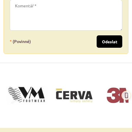
*
(Povinné)
Odeslat