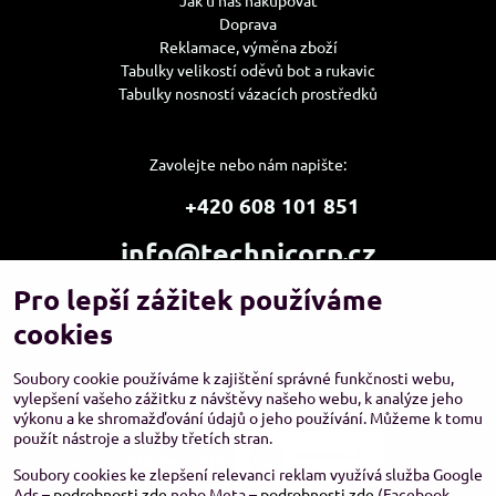
Doprava
Reklamace, výměna zboží
Tabulky velikostí oděvů bot a rukavic
Tabulky nosností vázacích prostředků
Zavolejte nebo nám napište:
+420 608 101 851
info@technicorp.cz
Pro lepší zážitek používáme
Showroom a výdejní místo:
TECHNICORP ESHOP s.r.o.
cookies
K Vltavě 653/63
143 00 Praha 4 – Modřany
Soubory cookie používáme k zajištění správné funkčnosti webu,
vylepšení vašeho zážitku z návštěvy našeho webu, k analýze jeho
výkonu a ke shromažďování údajů o jeho používání. Můžeme k tomu
použít nástroje a služby třetích stran.
Soubory cookies ke zlepšení relevanci reklam využívá služba Google
Ads –
podrobnosti zde
nebo Meta –
podrobnosti zde
(Facebook,