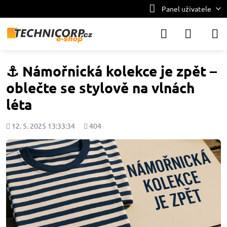
Panel uživatele
⚓ Námořnická kolekce je zpět –
oblečte se stylově na vlnách
léta
Přidáno
Počet
12. 5. 2025 13:33:34
404
shlédnutí