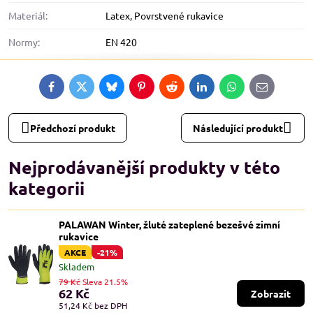
Materiál:
Latex
,
Povrstvené rukavice
Normy:
EN 420
Facebook
Twitter
Bluesky
Pinterest
Reddit
LinkedIn
WhatsApp
E-
mail
Předchozí produkt
Následující produkt
Nejprodávanější produkty v této
kategorii
PALAWAN Winter, žluté zateplené bezešvé zimní
rukavice
AKCE
-21%
Skladem
79 Kč
Sleva 21.5%
62 Kč
Zobrazit
51,24 Kč
bez DPH