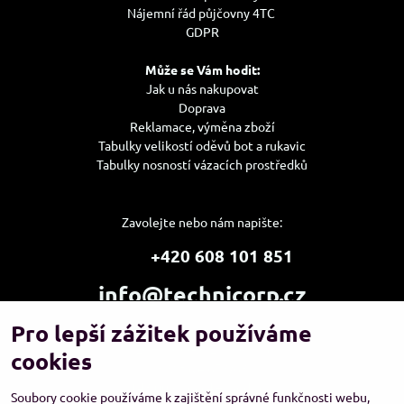
Nájemní řád půjčovny 4TC
GDPR
Může se Vám hodit:
Jak u nás nakupovat
Doprava
Reklamace, výměna zboží
Tabulky velikostí oděvů bot a rukavic
Tabulky nosností vázacích prostředků
Zavolejte nebo nám napište:
+420 608 101 851
info@technicorp.cz
Pro lepší zážitek používáme
Showroom a výdejní místo:
TECHNICORP ESHOP s.r.o.
cookies
K Vltavě 653/63
143 00 Praha 4 – Modřany
Soubory cookie používáme k zajištění správné funkčnosti webu,