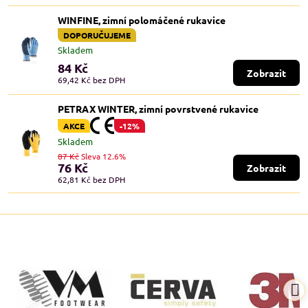
WINFINE, zimní polomáčené rukavice
DOPORUČUJEME
Skladem
84 Kč
Zobrazit
69,42 Kč
bez DPH
PETRAX WINTER, zimní povrstvené rukavice
AKCE
-12%
Skladem
87 Kč
Sleva 12.6%
76 Kč
Zobrazit
62,81 Kč
bez DPH