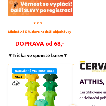
▼▼▼
Minimálně 5 % sleva na další objednávky
DOPRAVA od 68,-
▼Trička ve spoustě barev▼
NADMĚRNÉ VELIKOSTI XXL+
NADMĚRNÉ VELIKO
AKCE
AKCE
ATTHIS, 
Certifikované an
antivibrační pol