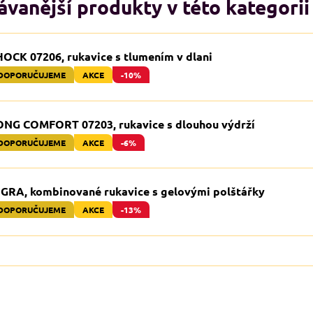
vanější produkty v této kategorii
HOCK 07206, rukavice s tlumením v dlani
DOPORUČUJEME
AKCE
-10%
ONG COMFORT 07203, rukavice s dlouhou výdrží
DOPORUČUJEME
AKCE
-6%
IGRA, kombinované rukavice s gelovými polštářky
DOPORUČUJEME
AKCE
-13%