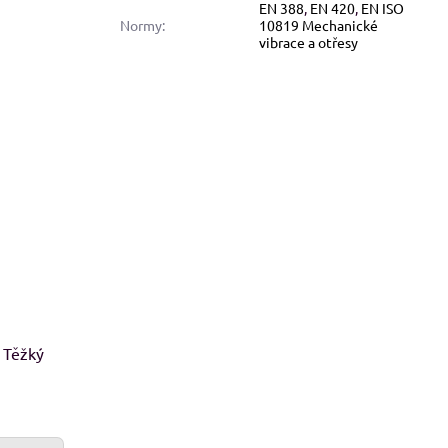
EN 388
,
EN 420
,
EN ISO
Normy:
10819 Mechanické
vibrace a otřesy
8%
alfini BASIC 134, dámské Adler
Malfini BASIC 129, pánské 
tričko - modré odstíny
tričko - červené odstín
Skladem
Skladem
od 113 Kč
od 109 Kč
od 93,39 Kč
bez DPH
od 90,08 Kč
bez DPH
, Těžký