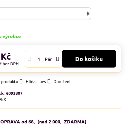
u výrobce
 Kč
Do košíku
Pár
Kč
bez DPH
k produktu
Hlídací pes
Doručení
slo:
6093807
VEX
OPRAVA od 68,- (nad 2 000,- ZDARMA)