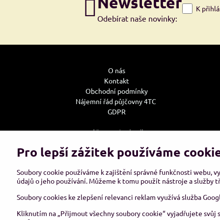
Newsletter
K přihl
Odebírat naše novinky:
O nás
Kontakt
Obchodní podmínky
Nájemní řád půjčovny 4TC
GDPR
Může se Vám hodit:
Jak u nás nakupovat
Pro lepší zážitek používáme cooki
Doprava
Reklamace, výměna zboží
Soubory cookie používáme k zajištění správné funkčnosti webu, v
Tabulky velikostí oděvů bot a rukavic
údajů o jeho používání. Můžeme k tomu použít nástroje a služby tř
Tabulky nosností vázacích prostředků
Soubory cookies ke zlepšení relevanci reklam využívá služba Goog
Kliknutím na „Přijmout všechny soubory cookie“ vyjadřujete svůj 