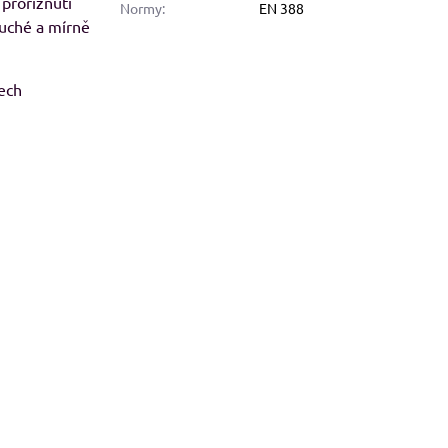
proříznutí
Normy:
EN 388
suché a mírně
8%
tech
alfini BASIC 134, dámské Adler
Malfini BASIC 129, pánské 
tričko - modré odstíny
tričko - červené odstín
Skladem
Skladem
od 113 Kč
od 109 Kč
od 93,39 Kč
bez DPH
od 90,08 Kč
bez DPH