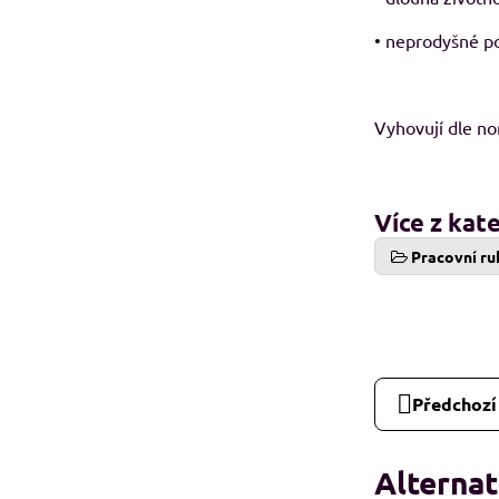
• neprodyšné po
Vyhovují dle n
Více z kat
Pracovní ru
Předchozí
Alternat