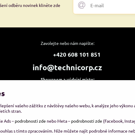
ášení odběru novinek kliněte zde
Zavolejte nebo nám napište:
+420 608 101 851
info@technicorp.cz
Showroom a výdejní místo:
TECHNICORP ESHOP s.r.o.
es
K Vltavě 653/63
143 00 Praha 4 – Modřany
ylepšení vašeho zážitku z návštěvy našeho webu, k analýze jeho výkonu
etích stran.
le Ads –
podrobnosti zde
nebo Meta –
podrobnosti zde
(Facebook, Insta
souhlas s tímto zpracováním. Níže můžete najít podrobné informace neb