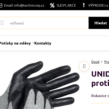
Email: info@technicorp.cz
SLEVY, AKCE
VÝPRODEJ a
Hledat
Potisky na oděvy
Kontakty
Úvod
Pr
UNID
prot
Rukavice s