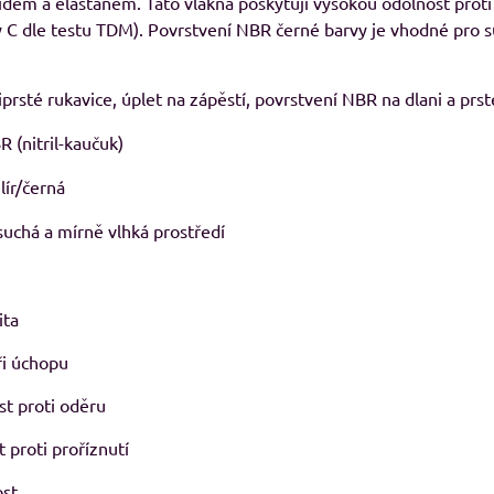
dem a elastanem. Tato vlákna poskytují vysokou odolnost proti 
 C dle testu TDM). Povrstvení NBR černé barvy je vhodné pro 
8%
prsté rukavice, úplet na zápěstí, povrstvení NBR na dlani a prs
29, pánské Adler
RESIST LS, triko s dlouhým rukávem
M
avé odstíny
Skladem
 (nitril-kaučuk)
od 239 Kč
adem
09 Kč
od 197,52 Kč
bez DPH
ír/černá
Kč
bez DPH
suchá a mírně vlhká prostředí
ita
při úchopu
st proti oděru
 proti proříznutí
ost