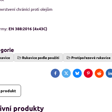
vrstvení chránící proti olejům
ormy:
EN 388:2016 (4x43C)
egorie
kavice
Rukavice podle použití
Protipořezové rukavice
Facebook
Twitter
Bluesky
Pinterest
Reddit
L
 produkt
ivní produkty