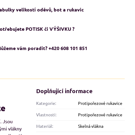
abulky velikostí oděvů, bot a rukavic
otřebujete POTISK či VÝŠIVKU ?
ůžeme vám poradit? +420 608 101 851
Doplňující informace
ADMĚRNÉ VELIKOSTI XXL+
NADMĚRNÉ VELIKOSTI XXL+
KCE
AKCE
Kategorie:
Protipořezové rukavice
ce
Vlastnosti:
Protipořezové rukavice
. Jsou
Materiál:
Skelná vlákna
ými vlákny