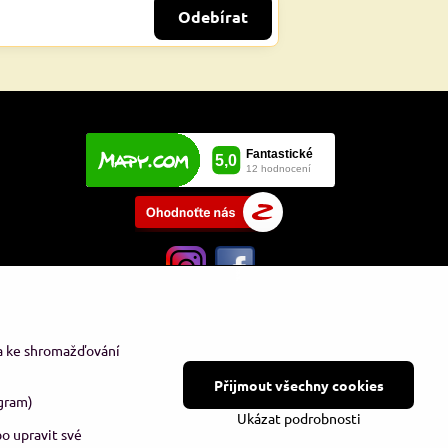
Odebírat
 a ke shromažďování
Přijmout všechny cookies
gram)
Ukázat podrobnosti
o upravit své