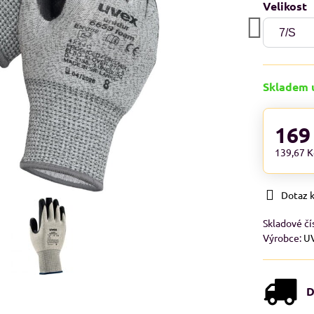
Velikost
Skladem 
169
139,67 
Dotaz 
Skladové čí
Výrobce:
U
D