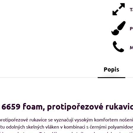
T
P
M
Popis
STI XXL+
NADMĚRNÉ VELIKOSTI XXL+
N
A
6659 foam, protipořezové rukavi
protipořezové rukavice se vyznačují vysokým komfortem nošení
tu odolných skelných vláken v kombinaci s černými polyamidov