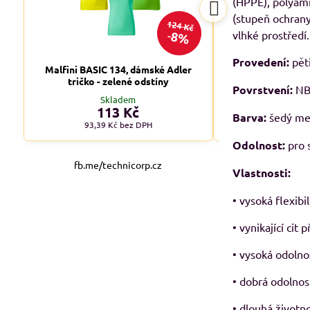
(HPPE), polyami
(stupeň ochrany
124 Kč
8%
vlhké prostředí.
Provedení:
pěti
Malfini BASIC 134, dámské Adler
Malfini BASIC 1
tričko - zelené odstíny
tričko - tm
Povrstvení:
NBR
Skladem
Skl
113 Kč
od 1
Barva:
šedý mel
93,39 Kč
bez DPH
od 90,08 
Odolnost:
pro 
fb.me/technicorp.cz
Vlastnosti:
• vysoká flexibil
• vynikající cit 
• vysoká odolno
• dobrá odolnost
• dlouhá životn