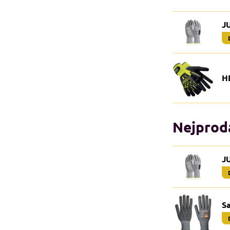
J
H
Nejprodá
J
Sa