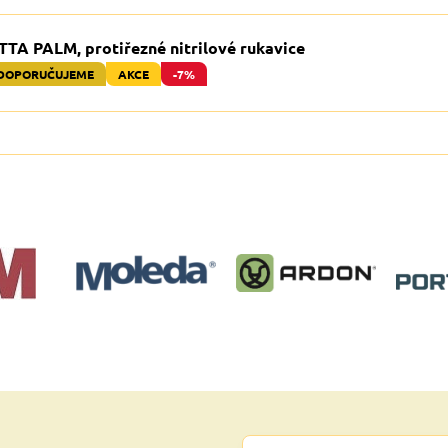
TTA PALM, protiřezné nitrilové rukavice
DOPORUČUJEME
AKCE
-7%