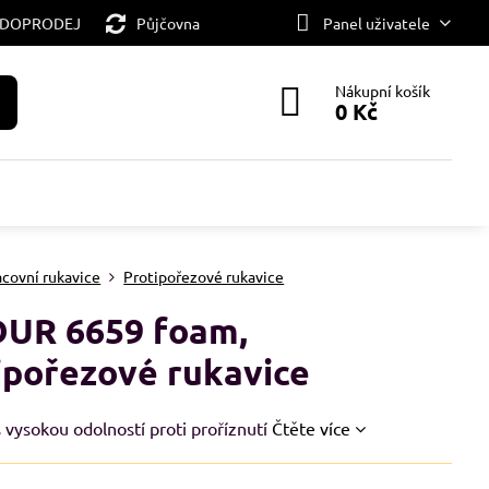
 DOPRODEJ
Půjčovna
Panel uživatele
Nákupní košík
0 Kč
acovní rukavice
Protipořezové rukavice
UR 6659 foam,
ipořezové rukavice
 vysokou odolností proti proříznutí
Čtěte více