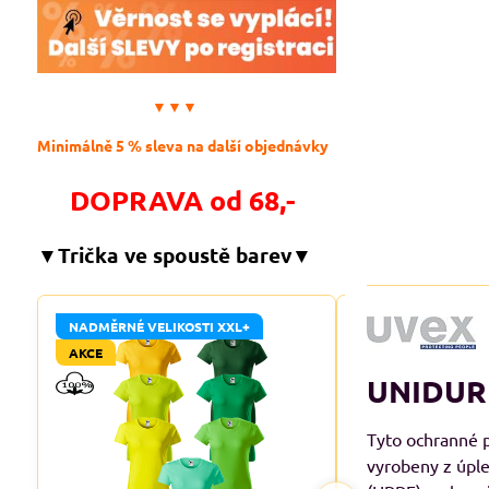
▼▼▼
Minimálně 5 % sleva na další objednávky
DOPRAVA od 68,-
▼Trička ve spoustě barev▼
NADMĚRNÉ VELIKOSTI XXL+
NADMĚRNÉ VELIKO
AKCE
AKCE
UNIDUR 
Tyto ochranné 
vyrobeny z úple