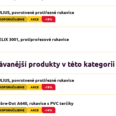
ULIUS, povrstvené protiřezné rukavice
DOPORUČUJEME
AKCE
-19%
ELIX 3001, protiprořezové rukavice
vanější produkty v této kategorii
ULIUS, povrstvené protiřezné rukavice
DOPORUČUJEME
AKCE
-19%
bre-Dot A640, rukavice s PVC terčíky
DOPORUČUJEME
AKCE
-14%