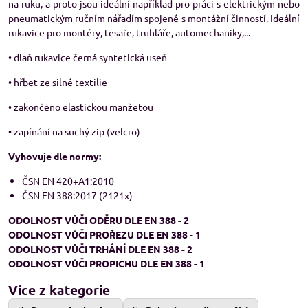
na ruku, a proto jsou ideální například pro práci s elektrickým nebo
pneumatickým ručním nářadím spojené s montážní činností. Ideální
rukavice pro montéry, tesaře, truhláře, automechaniky,...
• dlaň rukavice černá syntetická useň
• hřbet ze silné textilie
• zakončeno elastickou manžetou
• zapínání na suchý zip (velcro)
Vyhovuje dle normy:
ČSN EN 420+A1:2010
ČSN EN 388:2017 (2121x)
ODOLNOST VŮČI ODĚRU DLE EN 388 - 2
ODOLNOST VŮČI PROŘEZU DLE EN 388 - 1
ODOLNOST VŮČI TRHÁNÍ DLE EN 388 - 2
ODOLNOST VŮČI PROPICHU DLE EN 388 - 1
Více z kategorie