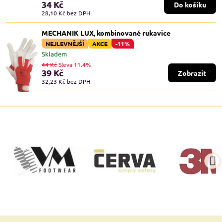
34 Kč
Do košíku
28,10 Kč
bez DPH
MECHANIK LUX, kombinované rukavice
NEJLEVNĚJŠÍ
AKCE
-11%
Skladem
44 Kč
Sleva 11.4%
39 Kč
Zobrazit
32,23 Kč
bez DPH