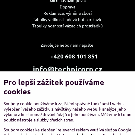
Jak u nás nakupovat
Doprava
Reklamace, výměna zboží
Tabulky velikostí oděvů bot a rukavic
Tabulky nosností vázacích prostředků
Zavolejte nebo nám napište:
+420 608 101 851
info@technicorp.cz
Pro lepší zážitek používáme
Showroom a výdejní místo:
TECHNICORP ESHOP s.r.o.
cookies
K Vltavě 653/63
143 00 Praha 4 – Modřany
Soubory cookie používáme k zajištění správné funkčnosti webu,
vylepšení vašeho zážitku z návštěvy našeho webu, k analýze jeho
výkonu a ke shromažďování údajů o jeho používání. Můžeme k tomu
použít nástroje a služby třetích stran.
Soubory cookies ke zlepšení relevanci reklam využívá služba Google