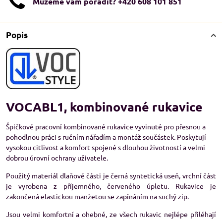
Můžeme vám poradit? +420 608 101 851
Popis
VOCABL1, kombinované rukavice
Špičkové pracovní kombinované rukavice vyvinuté pro přesnou a
pohodlnou práci s ručním nářadím a montáž součástek. Poskytují
vysokou citlivost a komfort spojené s dlouhou životností a velmi
dobrou úrovní ochrany uživatele.
Použitý materiál dlaňové části je černá syntetická useň, vrchní část
je vyrobena z příjemného, červeného úpletu. Rukavice je
zakončená elastickou manžetou se zapínáním na suchý zip.
Jsou velmi komfortní a ohebné, ze všech rukavic nejlépe přiléhají