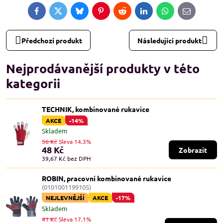
Facebook
Twitter
Bluesky
Pinterest
Reddit
LinkedIn
WhatsApp
E-
mail
Předchozí produkt
Následující produkt
Nejprodávanější produkty v této
kategorii
TECHNIK, kombinované rukavice
AKCE
-14%
Skladem
56 Kč
Sleva 14.3%
48 Kč
Zobrazit
39,67 Kč
bez DPH
ROBIN, pracovní kombinované rukavice
(0101001199105)
NEJLEVNĚJŠÍ
AKCE
-17%
Skladem
41 Kč
Sleva 17.1%