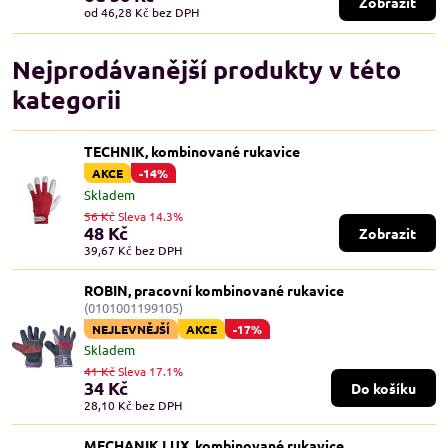
Zobrazit
od 46,28 Kč
bez DPH
Nejprodávanější produkty v této
kategorii
TECHNIK, kombinované rukavice
AKCE
-14%
Skladem
56 Kč
Sleva 14.3%
48 Kč
Zobrazit
39,67 Kč
bez DPH
ROBIN, pracovní kombinované rukavice
(0101001199105)
NEJLEVNĚJŠÍ
AKCE
-17%
Skladem
41 Kč
Sleva 17.1%
34 Kč
Do košíku
28,10 Kč
bez DPH
MECHANIK LUX, kombinované rukavice