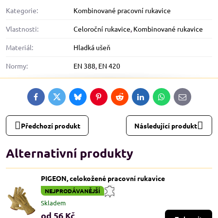
Kategorie:
Kombinované pracovní rukavice
Vlastnosti:
Celoroční rukavice
,
Kombinované rukavice
Materiál:
Hladká ušeň
Normy:
EN 388
,
EN 420
Facebook
Twitter
Bluesky
Pinterest
Reddit
LinkedIn
WhatsApp
E-
mail
Předchozí produkt
Následující produkt
Alternativní produkty
PIGEON, celokožené pracovní rukavice
NEJPRODÁVANĚJŠÍ
Skladem
od 56 Kč