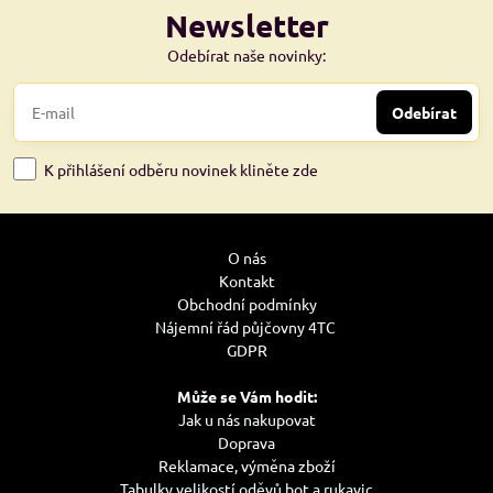
Newsletter
Odebírat naše novinky:
Odebírat
K přihlášení odběru novinek kliněte zde
O nás
Kontakt
Obchodní podmínky
Nájemní řád půjčovny 4TC
GDPR
Může se Vám hodit:
Jak u nás nakupovat
Doprava
Reklamace, výměna zboží
Tabulky velikostí oděvů bot a rukavic