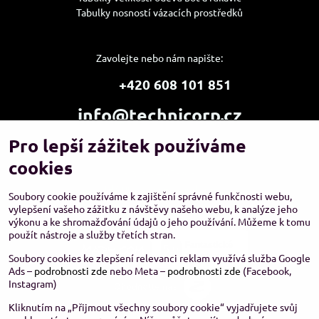
Tabulky nosností vázacích prostředků
Zavolejte nebo nám napište:
+420 608 101 851
info@technicorp.cz
Pro lepší zážitek používáme
Showroom a výdejní místo:
TECHNICORP ESHOP s.r.o.
cookies
K Vltavě 653/63
143 00 Praha 4 – Modřany
Soubory cookie používáme k zajištění správné funkčnosti webu,
vylepšení vašeho zážitku z návštěvy našeho webu, k analýze jeho
výkonu a ke shromažďování údajů o jeho používání. Můžeme k tomu
použít nástroje a služby třetích stran.
Soubory cookies ke zlepšení relevanci reklam využívá služba Google
Ads –
podrobnosti zde
nebo Meta –
podrobnosti zde
(Facebook,
Instagram)
Kliknutím na „Přijmout všechny soubory cookie“ vyjadřujete svůj