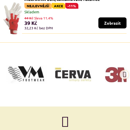
NEJLEVNĚJŠÍ
AKCE
-11%
Skladem
44 Kč
Sleva 11.4%
39 Kč
Zobrazit
32,23 Kč
bez DPH