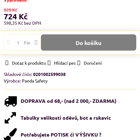
828 Kč
724 Kč
598,35 Kč
bez DPH
Do košíku
Pár
Dotaz k produktu
Hlídací pes
Doručení
Skladové číslo:
0201002599038
Výrobce:
Panda Safety
DOPRAVA od 68,- (nad 2 000,- ZDARMA)
Tabulky velikostí oděvů, bot a rukavic
Potřebujete POTISK či VÝŠIVKU ?