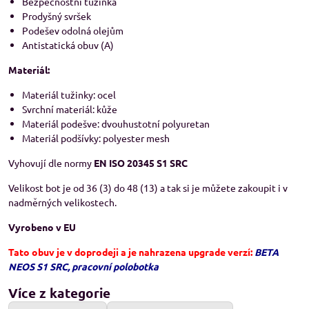
Bezpečnostní tužinka
Prodyšný svršek
Podešev odolná olejům
Antistatická obuv (A)
Materiál:
Materiál tužinky: ocel
Svrchní materiál: kůže
Materiál podešve: dvouhustotní polyuretan
Materiál podšívky: polyester mesh
Vyhovují dle normy
EN ISO 20345 S1 SRC
Velikost bot je od 36 (3) do 48 (13) a tak si je můžete zakoupit i v
nadměrných velikostech.
Vyrobeno v EU
Tato obuv je v doprodeji a je nahrazena upgrade verzí:
BETA
NEOS S1 SRC, pracovní polobotka
Více z kategorie