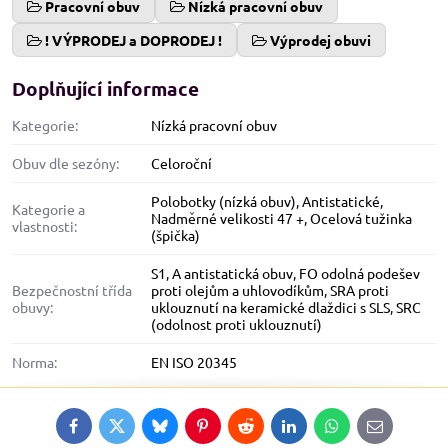
Pracovní obuv
Nízká pracovní obuv
! VÝPRODEJ a DOPRODEJ !
Výprodej obuvi
Doplňující informace
Kategorie:
Nízká pracovní obuv
Obuv dle sezóny:
Celoroční
Polobotky (nízká obuv)
,
Antistatické
,
Kategorie a
Nadměrné velikosti 47 +
,
Ocelová tužinka
vlastnosti:
(špička)
S1
,
A antistatická obuv
,
FO odolná podešev
Bezpečnostní třída
proti olejům a uhlovodíkům
,
SRA proti
obuvy:
uklouznutí na keramické dlaždici s SLS
,
SRC
(odolnost proti uklouznutí)
Norma:
EN ISO 20345
Facebook
Twitter
Bluesky
Pinterest
Reddit
LinkedIn
WhatsApp
E-
mail