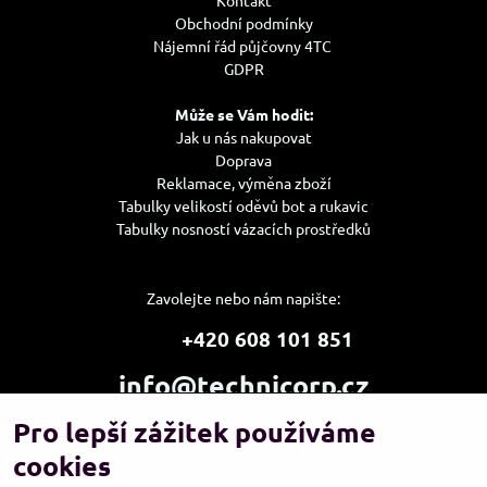
Kontakt
Obchodní podmínky
Nájemní řád půjčovny 4TC
GDPR
Může se Vám hodit:
Jak u nás nakupovat
Doprava
Reklamace, výměna zboží
Tabulky velikostí oděvů bot a rukavic
Tabulky nosností vázacích prostředků
Zavolejte nebo nám napište:
+420 608 101 851
info@technicorp.cz
Pro lepší zážitek používáme
Showroom a výdejní místo:
TECHNICORP ESHOP s.r.o.
cookies
K Vltavě 653/63