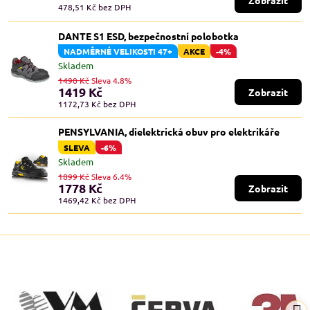
478,51 Kč
bez DPH
DANTE S1 ESD, bezpečnostní polobotka
NADMĚRNÉ VELIKOSTI 47+
AKCE
-4%
Skladem
1490 Kč
Sleva 4.8%
1419 Kč
Zobrazit
1172,73 Kč
bez DPH
PENSYLVANIA, dielektrická obuv pro elektrikáře
SLEVA
-6%
Skladem
1899 Kč
Sleva 6.4%
1778 Kč
Zobrazit
1469,42 Kč
bez DPH