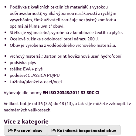
Podšívka z kvalitních textilních materiálů s vysokou
oděruvzdorností; vyniká výbornou nasákavostí a rychlým
vysycháním, čímž uživateli zaručuje nezbytný komfort a
optimální klima uvnitř obuvi.
Stélka je vyjímatelná, vyrobená z kombinace textilu a plyše.
Ocelová tužinka s odolností proti nárazu 200 J.
Obuv je vyrobena z voděodolného vrchového materiálu.
vrchový materiál: Barton print hovězinová useň hydrofobní
podšívka: plyš
stélka: EVA + plyš
podešev: CLASSICA PU/PU
tužinka/planžeta: ocel/ocel
Vyhovuje dle normy
EN ISO 20345:2011 S3 SRC CI
Velikost bot je od 36 (3,5) do 48 (13), a tak si je můžete zakoupit i v
nadměrných velikostech.
Více z kategorie
Pracovní obuv
Kotníková bezpečnostní obuv