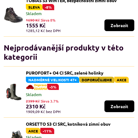
TOBIAS S3 WINTER, bezpečnostní zimní obuv
SLEVA
-8%
Skladem
1690 Kč
Sleva 8%
1555 Kč
Zobrazit
1285,12 Kč
bez DPH
Nejprodávanější produkty v této
kategorii
PUROFORT+ O4 CI SRC, zelené holínky
NADMĚRNÉ VELIKOSTI 47+
DOPORUČUJEME
AKCE
-3%
Skladem
2399 Kč
Sleva 3.7%
2310 Kč
Zobrazit
1909,09 Kč
bez DPH
ORSETTO S3 CI SRC, kotníková zimní obuv
AKCE
-11%
Skladem