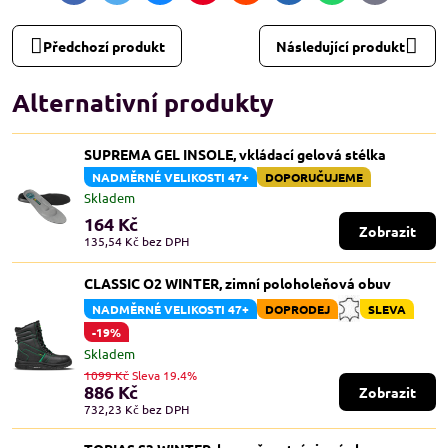
mail
Předchozí produkt
Následující produkt
Alternativní produkty
SUPREMA GEL INSOLE, vkládací gelová stélka
NADMĚRNÉ VELIKOSTI 47+
DOPORUČUJEME
Skladem
164 Kč
Zobrazit
135,54 Kč
bez DPH
CLASSIC O2 WINTER, zimní poloholeňová obuv
NADMĚRNÉ VELIKOSTI 47+
DOPRODEJ
SLEVA
-19%
Skladem
1099 Kč
Sleva 19.4%
886 Kč
Zobrazit
732,23 Kč
bez DPH