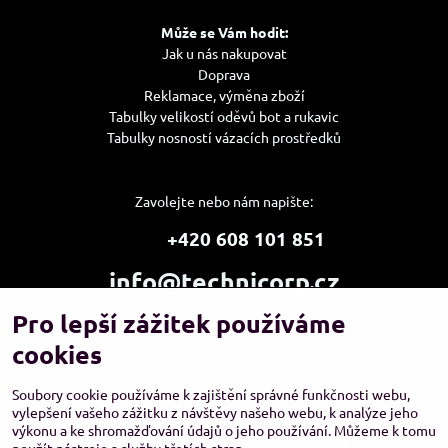
Může se Vám hodit:
Jak u nás nakupovat
Doprava
Reklamace, výměna zboží
Tabulky velikostí oděvů bot a rukavic
Tabulky nosností vázacích prostředků
Zavolejte nebo nám napište:
+420 608 101 851
info@technicorp.cz
Pro lepší zážitek používáme
Showroom a výdejní místo:
TECHNICORP ESHOP s.r.o.
cookies
K Vltavě 653/63
143 00 Praha 4 – Modřany
Soubory cookie používáme k zajištění správné funkčnosti webu,
vylepšení vašeho zážitku z návštěvy našeho webu, k analýze jeho
výkonu a ke shromažďování údajů o jeho používání. Můžeme k tomu