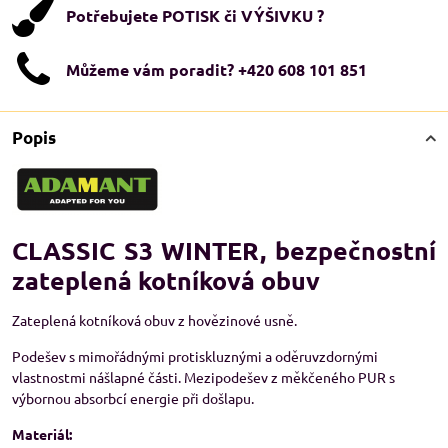
Potřebujete POTISK či VÝŠIVKU ?
Můžeme vám poradit? +420 608 101 851
Popis
CLASSIC S3 WINTER, bezpečnostní
zateplená kotníková obuv
Zateplená kotníková obuv z hovězinové usně.
Podešev s mimořádnými protiskluznými a oděruvzdornými
vlastnostmi nášlapné části. Mezipodešev z měkčeného PUR s
výbornou absorbcí energie při došlapu.
Materiál: