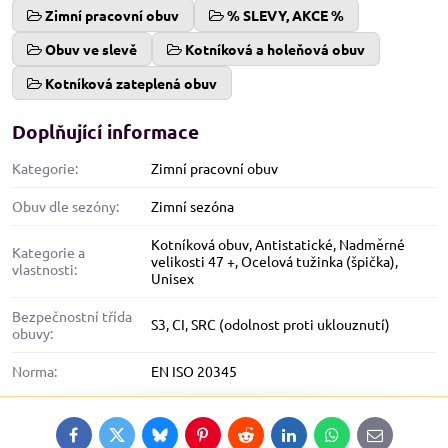
Zimní pracovní obuv
% SLEVY, AKCE %
Obuv ve slevě
Kotníková a holeňová obuv
Kotníková zateplená obuv
Doplňující informace
Kategorie:
Zimní pracovní obuv
Obuv dle sezóny:
Zimní sezóna
Kotníková obuv
,
Antistatické
,
Nadměrné
Kategorie a
velikosti 47 +
,
Ocelová tužinka (špička)
,
vlastnosti:
Unisex
Bezpečnostní třída
S3
,
CI
,
SRC (odolnost proti uklouznutí)
obuvy:
Norma:
EN ISO 20345
Facebook
Twitter
Bluesky
Pinterest
Reddit
LinkedIn
WhatsApp
E-