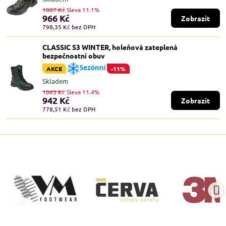
1087 Kč
Sleva 11.1%
966 Kč
Zobrazit
798,35 Kč
bez DPH
CLASSIC S3 WINTER, holeňová zateplená
bezpečnostní obuv
AKCE
-11%
Skladem
1063 Kč
Sleva 11.4%
942 Kč
Zobrazit
778,51 Kč
bez DPH