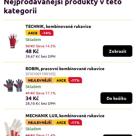
Nejprodávanější produkty v této
kategorii
TECHNIK, kombinované rukavice
AKCE
-14%
Skladem
56 Kč
Sleva 14.3%
48 Kč
Zobrazit
39,67 Kč
bez DPH
ROBIN, pracovní kombinované rukavice
(0101001199105)
NEJLEVNĚJŠÍ
AKCE
-17%
Skladem
41 Kč
Sleva 17.1%
34 Kč
Do košíku
28,10 Kč
bez DPH
MECHANIK LUX, kombinované rukavice
NEJLEVNĚJŠÍ
AKCE
-11%
Skladem
44 Kč
Sleva 11.4%