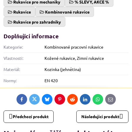
Rukavice pro mechaniky
% SLEVY, AKCE %
Rukavice
Kombinované rukavice
Rukavice pro zahradníky
Doplňující informace
Kategorie:
Kombinované pracovní rukavice
Vlastnosti:
Kožené rukavice
,
Zimní rukavice
Materiál:
Kozinka (jehnětina)
Normy:
EN 420
Facebook
Twitter
Bluesky
Pinterest
Reddit
LinkedIn
WhatsApp
E-
mail
Předchozí produkt
Následující produkt