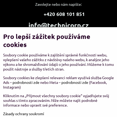
Zavolejte nebo nám napište:
+420 608 101 851
info@technicorp.cz
Pro lepší zážitek používáme
Showroom a výdejní místo:
TECHNICORP ESHOP s.r.o.
cookies
K Vltavě 653/63
143 00 Praha 4 – Modřany
Soubory cookie používáme k zajištění správné funkčnosti webu,
vylepšení vašeho zážitku z návštěvy našeho webu, k analýze jeho
výkonu a ke shromažďování údajů o jeho používání. Můžeme k tomu
použít nástroje a služby třetích stran.
Soubory cookies ke zlepšení relevanci reklam využívá služba Google
Ads –
podrobnosti zde
nebo Meta –
podrobnosti zde
(Facebook,
Instagram)
Kliknutím na „Přijmout všechny soubory cookie“ vyjadřujete svůj
souhlas s tímto zpracováním. Níže můžete najít podrobné
informace nebo upravit své preference.
Zásady ochrany soukromí