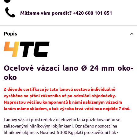
Můžeme vám poradit? +420 608 101 851
Popis
Ocelové vázací lano Ø 24 mm oko-
oko
Z důvodu certifkace je tato lanová sestava individuálně
vyráběna na přání zákazníka až po odeslání objednávky.
Naprostou většinu komponentů k námi nabízeným vázacím
lanům máme skladem, a tak výroba trvá většinou nejdéle 7 dnů.
Lanový vázací prostředek z ocelového lana pozinkovaného se
zalisovanými hliníkovými objímkami. Označeno nosností na
hliníkové objímce. Nosnost 6 300 Kg platí pro zavěšení hák -