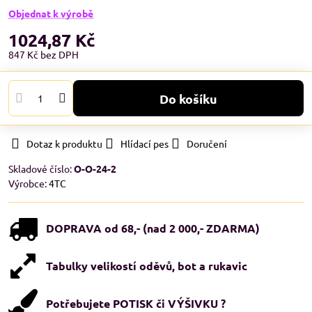
Objednat k výrobě
1024,87 Kč
847 Kč
bez DPH
Do košíku
Dotaz k produktu
Hlídací pes
Doručení
Skladové číslo:
O-O-24-2
Výrobce:
4TC
DOPRAVA od 68,- (nad 2 000,- ZDARMA)
Tabulky velikostí oděvů, bot a rukavic
Potřebujete POTISK či VÝŠIVKU ?