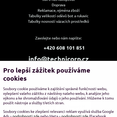
Doprava
Reklamace, výměna zboží
Tabulky velikostí oděvů bot a rukavic
Tabulky nosností vázacích prostředků
Zavolejte nebo nám napište:
+420 608 101 851
info@technicorp.cz
Pro lepší zážitek používáme
Showroom a výdejní místo:
TECHNICORP ESHOP s.r.o.
cookies
K Vltavě 653/63
143 00 Praha 4 – Modřany
Soubory cookie používáme k zajištění správné funkčnosti webu,
vylepšení vašeho zážitku z návštěvy našeho webu, k analýze jeho
výkonu a ke shromažďování údajů o jeho používání. Můžeme k tomu
použít nástroje a služby třetích stran.
Soubory cookies ke zlepšení relevanci reklam využívá služba Google
Ads –
podrobnosti zde
nebo Meta –
podrobnosti zde
(Facebook,