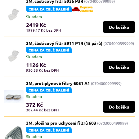
3M, částicový filtr 5935 P3R
(0704000799999)
CENA ZA CELÉ BALENÍ
Skladem
2419 Kč
Do košíku
1999,17 Kč
bez DPH
3M, částicový filtr 5911 P1R (15 párů)
(0704000599999)
CENA ZA CELÉ BALENÍ
Skladem
1126 Kč
Do košíku
930,58 Kč
bez DPH
3M, protiplynové filtry 6051 A1
(0704000999999)
CENA ZA CELÉ BALENÍ
Skladem
372 Kč
Do košíku
307,44 Kč
bez DPH
3M, plošina pro uchycení filtrů 603
(0703000499999)
CENA ZA CELÉ BALENÍ
Skladem