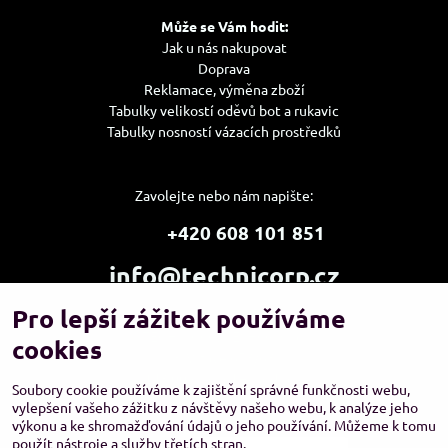
Může se Vám hodit:
Jak u nás nakupovat
Doprava
Reklamace, výměna zboží
Tabulky velikostí oděvů bot a rukavic
Tabulky nosností vázacích prostředků
Zavolejte nebo nám napište:
+420 608 101 851
info@technicorp.cz
Pro lepší zážitek používáme
Showroom a výdejní místo:
TECHNICORP ESHOP s.r.o.
cookies
K Vltavě 653/63
143 00 Praha 4 – Modřany
Soubory cookie používáme k zajištění správné funkčnosti webu,
vylepšení vašeho zážitku z návštěvy našeho webu, k analýze jeho
výkonu a ke shromažďování údajů o jeho používání. Můžeme k tomu
použít nástroje a služby třetích stran.