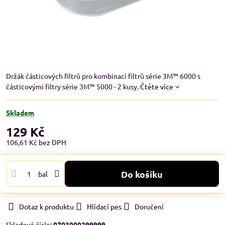
Držák částicových filtrů pro kombinaci filtrů série 3M™ 6000 s
částicovými filtry série 3M™ 5000 - 2 kusy.
Čtěte více
Skladem
129 Kč
106,61 Kč
bez DPH
Do košíku
bal
Dotaz k produktu
Hlídací pes
Doručení
Skladové číslo:
0703000299999