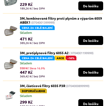
229 Kč
Do košíku
189,26 Kč
bez DPH
3M, kombinované filtry proti plynům a výparům 6059
ABEK1
(0704001399999)
CENA ZA CELÉ BALENÍ
Skladem
471 Kč
Do košíku
389,26 Kč
bez DPH
3M, protiplynové filtry 6055 A2
( 0704001199999)
CENA ZA CELÉ BALENÍ
AKCE
-16%
Skladem
538 Kč
Sleva 16.9%
447 Kč
Do košíku
369,42 Kč
bez DPH
3M, částicové filtry 6035 P3R
(0704000899999)
DOPORUČUJEME
Skladem
299 Kč
Do košíku