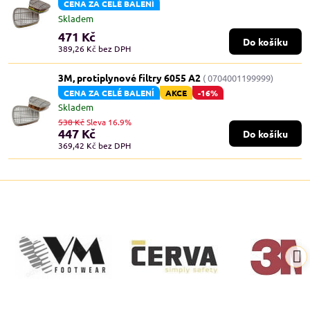
CENA ZA CELÉ BALENÍ
Skladem
471 Kč
Do košíku
389,26 Kč
bez DPH
3M, protiplynové filtry 6055 A2
( 0704001199999)
CENA ZA CELÉ BALENÍ
AKCE
-16%
Skladem
538 Kč
Sleva 16.9%
447 Kč
Do košíku
369,42 Kč
bez DPH