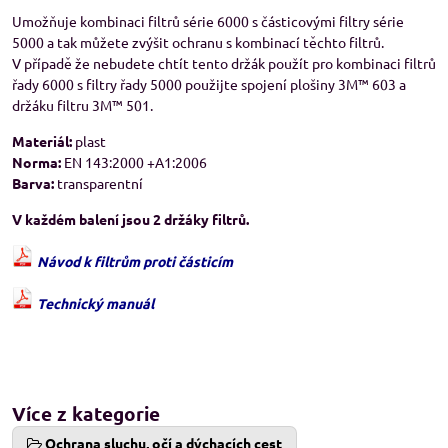
Umožňuje kombinaci filtrů série 6000 s částicovými filtry série
5000 a tak můžete zvýšit ochranu s kombinací těchto filtrů.
V případě že nebudete chtít tento držák použít pro kombinaci filtrů
řady 6000 s filtry řady 5000 použijte spojení plošiny 3M™ 603 a
držáku filtru 3M™ 501.
Materiál:
plast
Norma:
EN 143:2000 +A1:2006
Barva:
transparentní
V každém balení jsou 2 držáky filtrů.
Návod k filtrům proti částicím
Technický manuál
Více z kategorie
Ochrana sluchu, očí a dýchacích cest