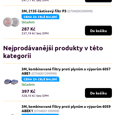
247,11 Kč
bez DPH
3M, 2135 částicový filtr P3
(0704000399999)
CENA ZA CELÉ BALENÍ
Skladem
287 Kč
Do košíku
237,19 Kč
bez DPH
Nejprodávanější produkty v této
kategorii
3M, kombinované filtry proti plynům a výparům 6057
ABE1
(0704001299999)
CENA ZA CELÉ BALENÍ
Skladem
397 Kč
Do košíku
328,10 Kč
bez DPH
3M, kombinované filtry proti plynům a výparům 6059
ABEK1
(0704001399999)