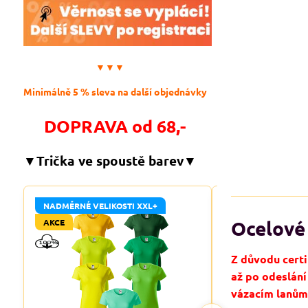
▼▼▼
Minimálně 5 % sleva na další objednávky
DOPRAVA od 68,-
▼Trička ve spoustě barev▼
NADMĚRNÉ VELIKOSTI XXL+
NADMĚRNÉ VELIKO
Ocelové
AKCE
AKCE
Z důvodu certi
až po odeslán
vázacím lanům 