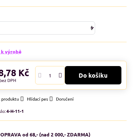
 k výrobě
8,78 Kč
Do košíku
bez DPH
k produktu
Hlídací pes
Doručení
slo:
4-H-11-1
OPRAVA od 68,- (nad 2 000,- ZDARMA)