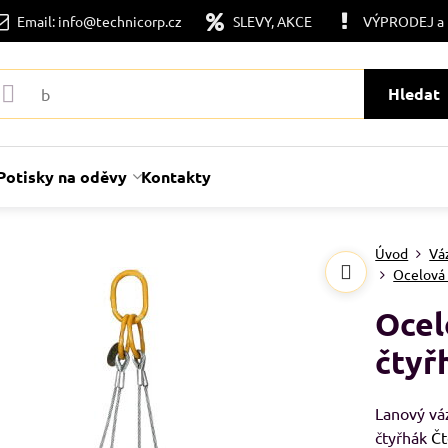
Email: info@technicorp.cz
SLEVY, AKCE
VÝPRODEJ a
Hledat
Potisky na oděvy
Kontakty
Úvod
Vá
Ocelová
Ocel
čtyř
Lanový váz
čtyřhák
Čt