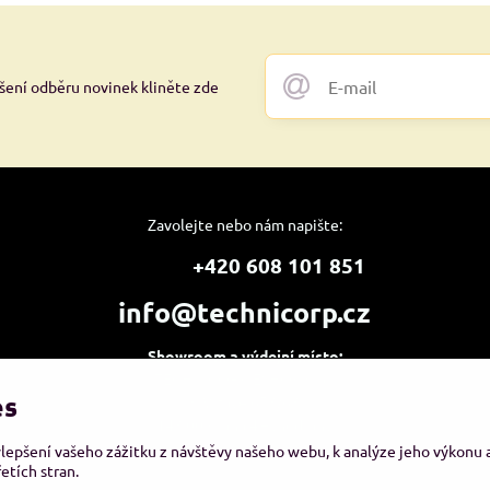
ášení odběru novinek kliněte zde
Zavolejte nebo nám napište:
+420 608 101 851
info@technicorp.cz
Showroom a výdejní místo:
TECHNICORP ESHOP s.r.o.
es
K Vltavě 653/63
143 00 Praha 4 – Modřany
ylepšení vašeho zážitku z návštěvy našeho webu, k analýze jeho výkonu
etích stran.