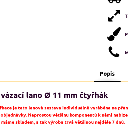
T
P
M
Popis
STI XXL+
NADMĚRNÉ VELIKOSTI XXL+
N
 vázací lano Ø 11 mm čtyřhák
A
fkace je tato lanová sestava individuálně vyráběna na přán
í objednávky. Naprostou většinu komponentů k námi nabíz
máme skladem, a tak výroba trvá většinou nejdéle 7 dnů.