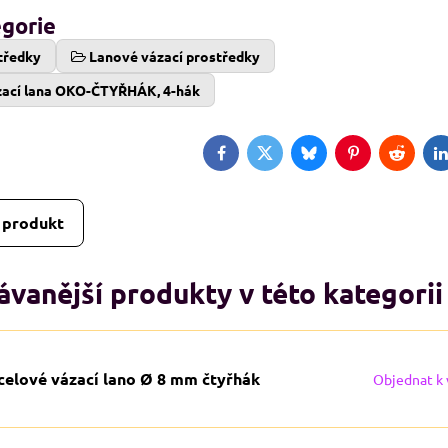
egorie
tředky
Lanové vázací prostředky
zací lana OKO-ČTYŘHÁK, 4-hák
Facebook
Twitter
Bluesky
Pinterest
Reddit
L
 produkt
vanější produkty v této kategorii
celové vázací lano Ø 8 mm čtyřhák
Objednat k