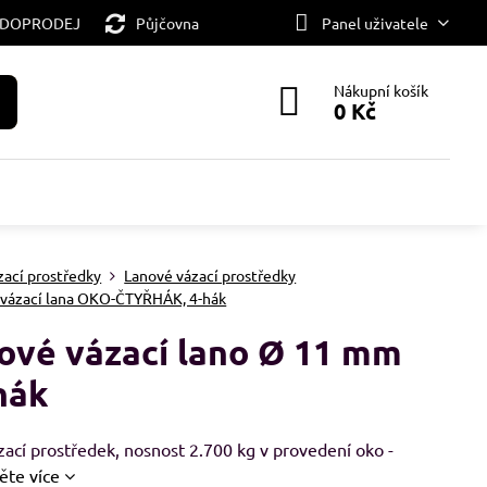
 DOPRODEJ
Půjčovna
Panel uživatele
Nákupní košík
0 Kč
zací prostředky
Lanové vázací prostředky
 vázací lana OKO-ČTYŘHÁK, 4-hák
ové vázací lano Ø 11 mm
hák
ací prostředek, nosnost 2.700 kg v provedení oko -
ěte více