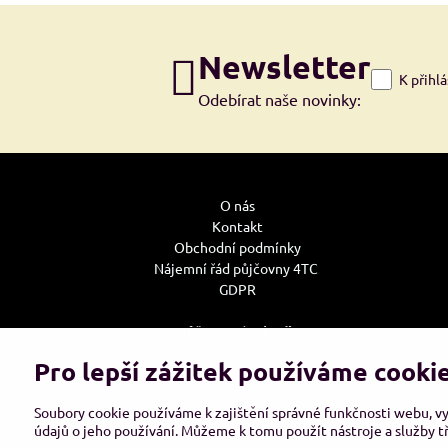
Newsletter
K přihl
Odebírat naše novinky:
O nás
Kontakt
Obchodní podmínky
Nájemní řád půjčovny 4TC
GDPR
Může se Vám hodit:
Jak u nás nakupovat
Pro lepší zážitek používáme cooki
Doprava
Reklamace, výměna zboží
Soubory cookie používáme k zajištění správné funkčnosti webu, v
Tabulky velikostí oděvů bot a rukavic
údajů o jeho používání. Můžeme k tomu použít nástroje a služby tř
Tabulky nosností vázacích prostředků