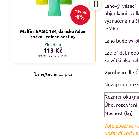
Lanový vázací 
124 Kč
objímkami, vel
8%
vyznačena na š
jeřábu.
Malfini BASIC 134, dámské Adler
Malfini BASIC 1
tričko - zelené odstíny
tričko - tm
Lano bude vyrob
Skladem
Skl
113 Kč
od 1
Lze přidat nebo
93,39 Kč
bez DPH
od 90,08 
za větší oko neb
Vyrobeno dle 
fb.me/technicorp.cz
Nezapomeňte si
Rozměr oka (m
Úhel rozevření
Nosnost (kg)
Toto zboží se v
udání důvodu př