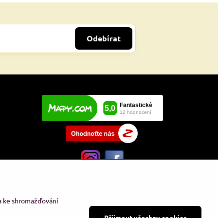
Odebírat
 a ke shromažďování
Přijmout všechny cookies