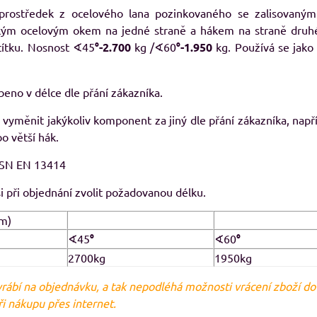
prostředek z ocelového lana pozinkovaného se zalisovanými
kým ocelovým okem na jedné straně a hákem na straně druhé
8%
títku. Nosnost ∢45
°-2.700
kg /∢60
°-1.950
kg. Používá se jako
29, pánské Adler
RESIST LS, triko s dlouhým rukávem
M
avé odstíny
Skladem
eno v délce dle přání zákazníka.
od 239 Kč
adem
09 Kč
od 197,52 Kč
bez DPH
 vyměnit jakýkoliv komponent za jiný dle přání zákazníka, např
Kč
bez DPH
o větší hák.
ČSN EN 13414
 při objednání zvolit požadovanou délku.
m)
∢45
°
∢60
°
2700kg
1950kg
yrábí na objednávku, a tak nepodléhá možnosti vrácení zboží d
i nákupu přes internet.