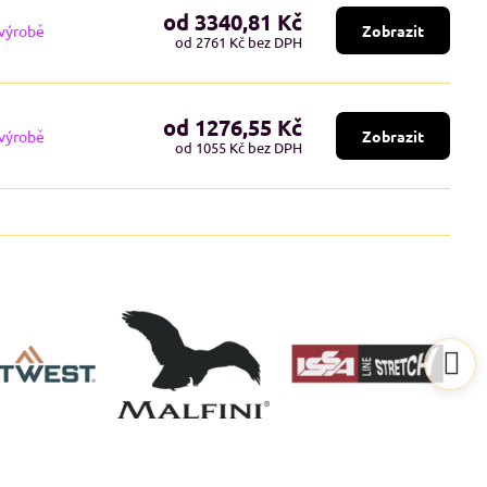
od 3340,81 Kč
 výrobě
Zobrazit
od 2761 Kč
bez DPH
od 1276,55 Kč
 výrobě
Zobrazit
od 1055 Kč
bez DPH