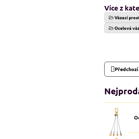
Více z kat
Vázací pros
Ocelová vá
Předchozí
Nejprodá
O