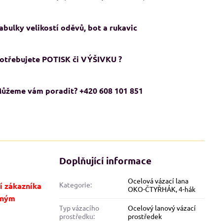
abulky velikostí oděvů, bot a rukavic
otřebujete POTISK či VÝŠIVKU ?
ůžeme vám poradit? +420 608 101 851
ADMĚRNÉ VELIKOSTI XXL+
NADMĚRNÉ VELIKOSTI XXL+
Doplňující informace
KCE
AKCE
Ocelová vázací lana
Kategorie:
í zákazníka
OKO-ČTYŘHÁK, 4-hák
eným
Typ vázacího
Ocelový lanový vázací
prostředku:
prostředek