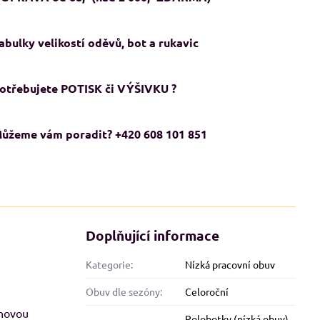
abulky velikostí oděvů, bot a rukavic
otřebujete POTISK či VÝŠIVKU ?
ůžeme vám poradit? +420 608 101 851
ADMĚRNÉ VELIKOSTI XXL+
NADMĚRNÉ VELIKOSTI XXL+
KCE
AKCE
Doplňující informace
Kategorie:
Nízká pracovní obuv
Obuv dle sezóny:
Celoroční
chovou
Polobotky (nízká obuv)
,