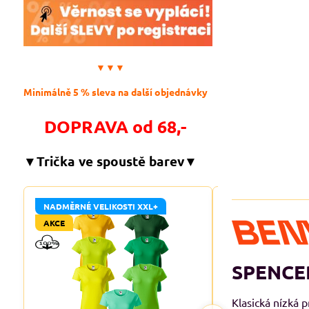
▼▼▼
Minimálně 5 % sleva na další objednávky
DOPRAVA od 68,-
▼Trička ve spoustě barev▼
NADMĚRNÉ VELIKOSTI XXL+
NADMĚRNÉ VELIKO
AKCE
AKCE
SPENCER
Klasická nízká 