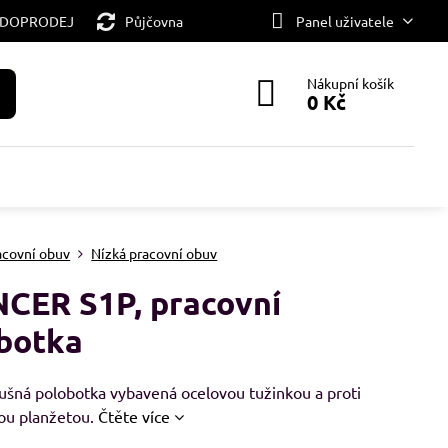
 DOPRODEJ
Půjčovna
Panel uživatele
Nákupní košík
0 Kč
acovní obuv
Nízká pracovní obuv
CER S1P, pracovní
botka
ušná polobotka vybavená ocelovou tužinkou a proti
ou planžetou.
Čtěte více