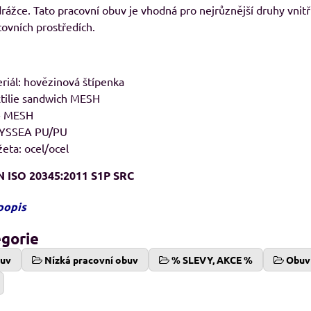
rážce. Tato pracovní obuv je vhodná pro nejrůznější druhy vnitř
ovních prostředích.
8%
29, pánské Adler
RESIST LS, triko s dlouhým rukávem
M
riál: hovězinová štípenka
avé odstíny
Skladem
xtilie sandwich MESH
od 239 Kč
adem
09 Kč
 + MESH
od 197,52 Kč
bez DPH
Kč
bez DPH
DYSSEA PU/PU
žeta: ocel/ocel
N ISO 20345:2011 S1P SRC
popis
egorie
buv
Nízká pracovní obuv
% SLEVY, AKCE %
Obuv 