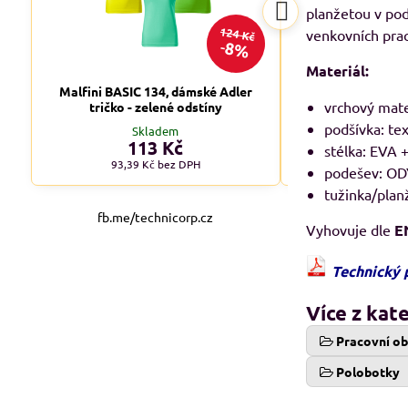
planžetou v pod
124 Kč
venkovních prac
8%
Materiál:
Malfini BASIC 134, dámské Adler
Malfini BASIC 1
vrchový mate
tričko - zelené odstíny
tričko - tm
podšívka: te
Skladem
Skl
113 Kč
od 1
stélka: EVA
93,39 Kč
bez DPH
od 90,08 
podešev: O
tužinka/plan
fb.me/technicorp.cz
Vyhovuje dle
E
Technický 
Více z kat
Pracovní o
Polobotky