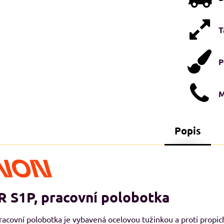
T
P
M
Popis
STI XXL+
NADMĚRNÉ VELIKOSTI XXL+
N
A
 S1P, pracovní polobotka
pracovní polobotka je vybavená ocelovou tužinkou a proti propi