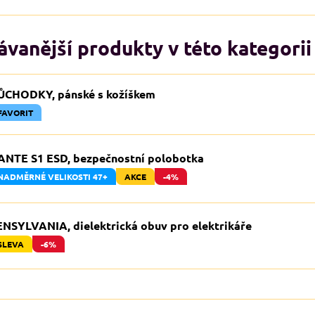
vanější produkty v této kategorii
ŮCHODKY, pánské s kožíškem
FAVORIT
ANTE S1 ESD, bezpečnostní polobotka
NADMĚRNÉ VELIKOSTI 47+
AKCE
-4%
ENSYLVANIA, dielektrická obuv pro elektrikáře
SLEVA
-6%