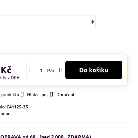
 Kč
Do košíku
Pár
Kč
bez DPH
k produktu
Hlídací pes
Doručení
slo:
C41125-35
ennon
OPRAVA od 68,- (nad 2 000,- ZDARMA)