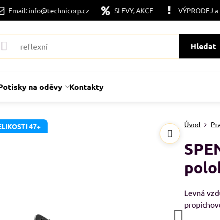
Email: info@technicorp.cz
SLEVY, AKCE
VÝPRODEJ a
Hledat
Potisky na oděvy
Kontakty
Úvod
Pr
LIKOSTI 47+
SPEN
polo
Levná vzd
propichov