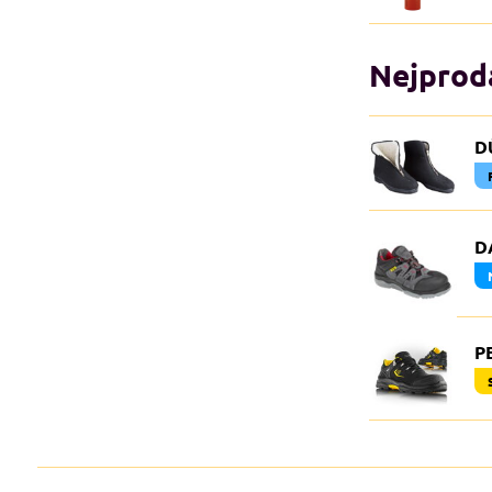
Nejprodá
D
D
P