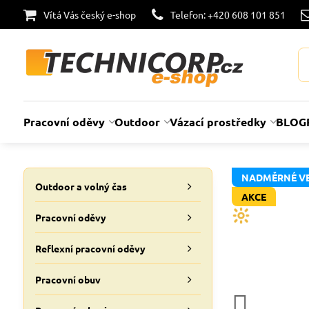
Vítá Vás český e-shop
Telefon: +420 608 101 851
Pracovní oděvy
Outdoor
Vázací prostředky
BLOG
NADMĚRNÉ VE
Outdoor a volný čas
AKCE
Pracovní oděvy
Reflexní pracovní oděvy
Pracovní obuv