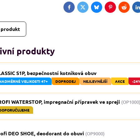
Facebook
Twitter
Bluesky
Pinterest
Reddit
L
 produkt
ivní produkty
LASSIC S1P, bezpečnostní kotníková obuv
NADMĚRNÉ VELIKOSTI 47+
DOPRODEJ
NEJLEVNĚJŠÍ
AKCE
-24
ROFI WATERSTOP, impregnační přípravek ve spreji
(OP1000
DOPORUČUJEME
rofi DEO SHOE, deodorant do obuvi
(OP9000)