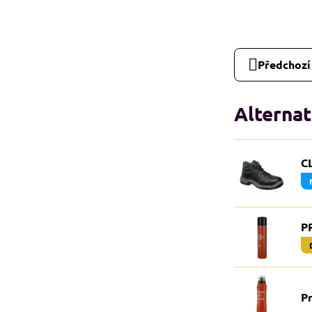
Předchozí
Alternat
C
P
P