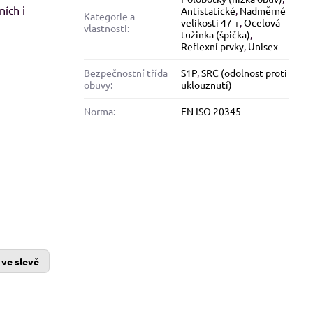
ních i
Antistatické
,
Nadměrné
Kategorie a
velikosti 47 +
,
Ocelová
vlastnosti:
8%
tužinka (špička)
,
Reflexní prvky
,
Unisex
alfini BASIC 134, dámské Adler
Malfini BASIC 129, pánské 
Bezpečnostní třída
S1P
,
SRC (odolnost proti
tričko - modré odstíny
tričko - červené odstín
obuvy:
uklouznutí)
Skladem
Skladem
od 113 Kč
od 109 Kč
Norma:
EN ISO 20345
od 93,39 Kč
bez DPH
od 90,08 Kč
bez DPH
ve slevě