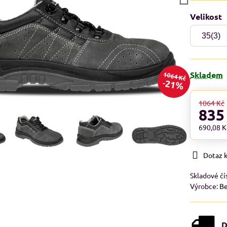
Velikost
Skladem
1064 Kč
21%
1064 Kč
835
690,08 
Dotaz 
Skladové čí
Výrobce:
B
D