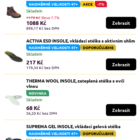
NADMĚRNÉ VELIKOSTI 47+
AKCE
-7%
Skladem
1179 Kč
Sleva 7.7%
1088 Kč
Zobrazit
899,17 Kč
bez DPH
ACTIVA ESD INSOLE, vkládací stélka s aktivním uhlím
NADMĚRNÉ VELIKOSTI 47+
DOPORUČUJEME
Skladem
217 Kč
Zobrazit
179,34 Kč
bez DPH
THERMA WOOL INSOLE, zateplená stélka s ovčí
vlnou
NOVINKA
Skladem
68 Kč
Zobrazit
56,20 Kč
bez DPH
SUPREMA GEL INSOLE, vkládací gelová stélka
NADMĚRNÉ VELIKOSTI 47+
DOPORUČUJEME
Skladem