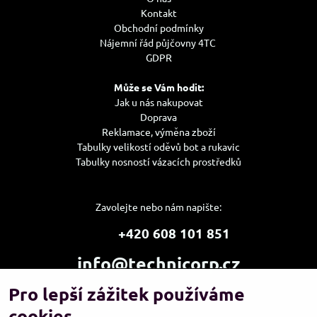
Kontakt
Obchodní podmínky
Nájemní řád půjčovny 4TC
GDPR
Může se Vám hodit:
Jak u nás nakupovat
Doprava
Reklamace, výměna zboží
Tabulky velikostí oděvů bot a rukavic
Tabulky nosností vázacích prostředků
Zavolejte nebo nám napište:
+420 608 101 851
info@technicorp.cz
Pro lepší zážitek používáme
Showroom a výdejní místo:
TECHNICORP ESHOP s.r.o.
cookies