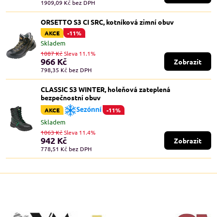
1909,09 Kč
bez DPH
ORSETTO S3 CI SRC, kotníková zimní obuv
AKCE
-11%
Skladem
1087 Kč
Sleva 11.1%
966 Kč
Zobrazit
798,35 Kč
bez DPH
CLASSIC S3 WINTER, holeňová zateplená
bezpečnostní obuv
AKCE
-11%
Skladem
1063 Kč
Sleva 11.4%
942 Kč
Zobrazit
778,51 Kč
bez DPH