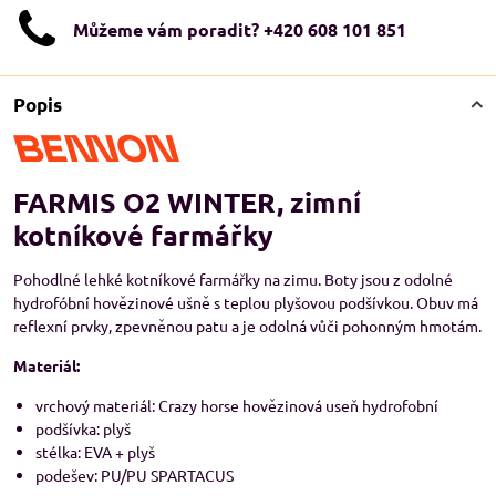
Můžeme vám poradit? +420 608 101 851
Popis
FARMIS O2 WINTER, zimní
kotníkové farmářky
Pohodlné lehké kotníkové farmářky na zimu. Boty jsou z odolné
hydrofóbní hovězinové ušně s teplou plyšovou podšívkou. Obuv má
reflexní prvky, zpevněnou patu a je odolná vůči pohonným hmotám.
Materiál:
vrchový materiál: Crazy horse hovězinová useň hydrofobní
podšívka: plyš
stélka: EVA + plyš
podešev: PU/PU SPARTACUS