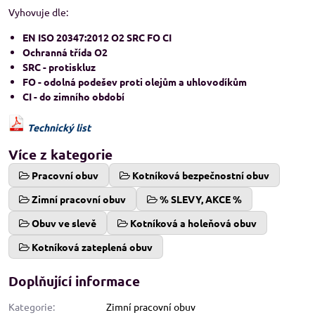
Vyhovuje dle:
EN ISO 20347:2012 O2 SRC FO CI
Ochranná třída O2
SRC - protiskluz
FO - odolná podešev proti olejům a uhlovodíkům
CI - do zimního období
Technický list
Více z kategorie
Pracovní obuv
Kotníková bezpečnostní obuv
Zimní pracovní obuv
% SLEVY, AKCE %
Obuv ve slevě
Kotníková a holeňová obuv
Kotníková zateplená obuv
Doplňující informace
Kategorie:
Zimní pracovní obuv