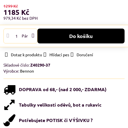
1299 Kč
1185 Kč
979,34 Kč
bez DPH
Do košíku
Pár
Dotaz k produktu
Hlídací pes
Doručení
Skladové číslo:
Z40290-37
Výrobce:
Bennon
DOPRAVA od 68,- (nad 2 000,- ZDARMA)
Tabulky velikostí oděvů, bot a rukavic
Potřebujete POTISK či VÝŠIVKU ?