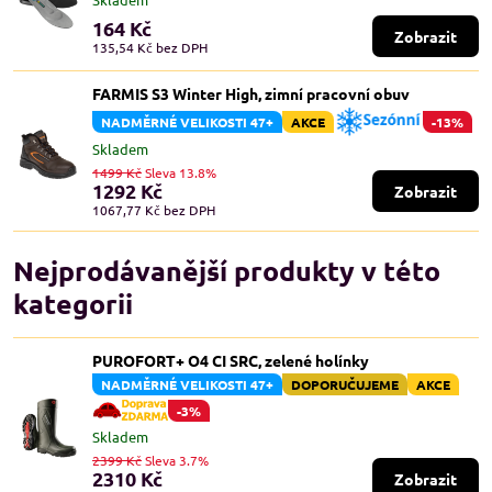
164 Kč
Zobrazit
135,54 Kč
bez DPH
FARMIS S3 Winter High, zimní pracovní obuv
NADMĚRNÉ VELIKOSTI 47+
AKCE
-13%
Skladem
1499 Kč
Sleva 13.8%
1292 Kč
Zobrazit
1067,77 Kč
bez DPH
Nejprodávanější produkty v této
kategorii
PUROFORT+ O4 CI SRC, zelené holínky
NADMĚRNÉ VELIKOSTI 47+
DOPORUČUJEME
AKCE
-3%
Skladem
2399 Kč
Sleva 3.7%
2310 Kč
Zobrazit