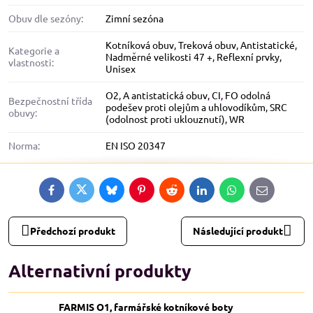
Obuv dle sezóny:
Zimní sezóna
Kotníková obuv
,
Treková obuv
,
Antistatické
,
Kategorie a
Nadměrné velikosti 47 +
,
Reflexní prvky
,
vlastnosti:
Unisex
O2
,
A antistatická obuv
,
CI
,
FO odolná
Bezpečnostní třída
podešev proti olejům a uhlovodíkům
,
SRC
obuvy:
(odolnost proti uklouznutí)
,
WR
Norma:
EN ISO 20347
Facebook
Twitter
Bluesky
Pinterest
Reddit
LinkedIn
WhatsApp
E-
mail
Předchozí produkt
Následující produkt
Alternativní produkty
FARMIS O1, farmářské kotníkové boty