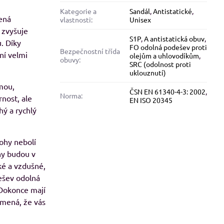
Kategorie a
Sandál
,
Antistatické
,
ená
vlastnosti:
Unisex
8%
 zvyšuje
S1P
,
A antistatická obuv
,
. Díky
FO odolná podešev proti
alfini BASIC 134, dámské Adler
Malfini BASIC 129, pánské 
Bezpečnostní třída
ní velmi
olejům a uhlovodíkům
,
tričko - modré odstíny
tričko - červené odstín
obuvy:
SRC (odolnost proti
Skladem
Skladem
uklouznutí)
od 113 Kč
od 109 Kč
amou,
od 93,39 Kč
bez DPH
od 90,08 Kč
bez DPH
ČSN EN 61340-4-3: 2002
,
Norma:
nost, ale
EN ISO 20345
hý a rychlý
ohy nebolí
hy budou v
ké a vzdušné,
ešev odolná
 Dokonce mají
namená, že vás