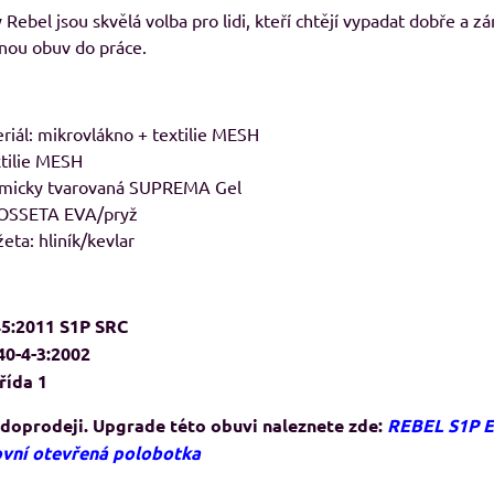
Rebel jsou skvělá volba pro lidi, kteří chtějí vypadat dobře a z
nou obuv do práce.
riál: mikrovlákno + textilie MESH
xtilie MESH
tomicky tvarovaná SUPREMA Gel
OSSETA EVA/pryž
eta: hliník/kevlar
5:2011 S1P SRC
0-4-3:2002
řída 1
 doprodeji. Upgrade této obuvi naleznete zde:
REBEL S1P 
vní otevřená polobotka