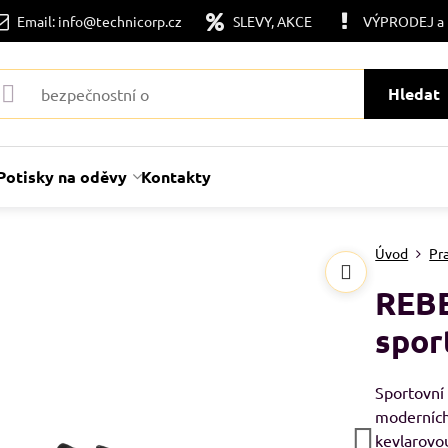
Email: info@technicorp.cz
SLEVY, AKCE
VÝPRODEJ a
Hledat
Potisky na oděvy
Kontakty
Úvod
Pr
REBE
spor
Sportovní
moderních
kevlarovo