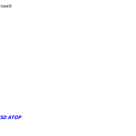
ároveň
ESD ATOP