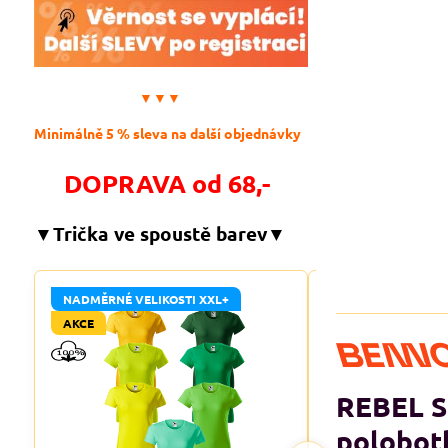
▼▼▼
Minimálně 5 % sleva na další objednávky
DOPRAVA od 68,-
▼Trička ve spoustě barev▼
NADMĚRNÉ VELIKOSTI XXL+
NADMĚRNÉ VELIKO
AKCE
AKCE
REBEL S
polobot