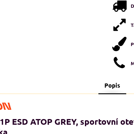
D
T
P
M
Popis
STI XXL+
NADMĚRNÉ VELIKOSTI XXL+
N
A
1P ESD ATOP GREY, sportovní ote
ka