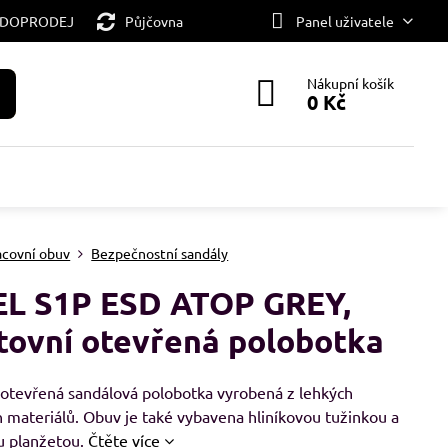
 DOPRODEJ
Půjčovna
Panel uživatele
Nákupní košík
0 Kč
acovní obuv
Bezpečnostní sandály
L S1P ESD ATOP GREY,
tovní otevřená polobotka
 otevřená sandálová polobotka vyrobená z lehkých
 materiálů. Obuv je také vybavena hliníkovou tužinkou a
u planžetou.
Čtěte více