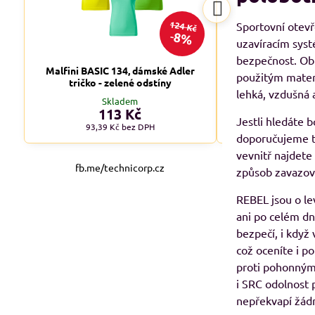
124 Kč
Sportovní otev
8%
uzavíracím syst
bezpečnost. Obu
Malfini BASIC 134, dámské Adler
Malfini BASIC 1
použitým materi
tričko - zelené odstíny
tričko - tm
lehká, vzdušná 
Skladem
Skl
113 Kč
od 1
Jestli hledáte 
93,39 Kč
bez DPH
od 90,08 
doporučujeme ty
vevnitř najdete
fb.me/technicorp.cz
způsob zavazov
REBEL jsou o le
ani po celém dn
bezpečí, i když
což oceníte i p
proti pohonným 
i SRC odolnost 
nepřekvapí žádn