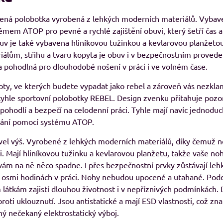
řená polobotka vyrobená z lehkých moderních materiálů. Vybav
8%
émem ATOP pro pevné a rychlé zajištění obuvi, který šetří čas a
v je také vybavena hliníkovou tužinkou a kevlarovou planžetou
29, pánské Adler
RESIST LS, triko s dlouhým rukávem
M
álům, střihu a tvaru kopyta je obuv i v bezpečnostním provede
avé odstíny
Skladem
a pohodlná pro dlouhodobé nošení v práci i ve volném čase.
od 239 Kč
adem
09 Kč
od 197,52 Kč
bez DPH
boty, ve kterých budete vypadat jako rebel a zároveň vás nezkl
Kč
bez DPH
hle sportovní polobotky REBEL. Design zvenku přitahuje pozor
 pohodlí a bezpečí na celodenní práci. Tyhle mají navíc jednoduc
ání pomocí systému ATOP.
vel výš. Vyrobené z lehkých moderních materiálů, díky čemuž n
i. Mají hliníkovou tužinku a kevlarovou planžetu, takže vaše no
 vám na ně něco spadne. I přes bezpečnostní prvky zůstávají leh
o osmi hodinách v práci. Nohy nebudou upocené a utahané. Pod
látkám zajistí dlouhou životnost i v nepříznivých podmínkách.
proti uklouznutí. Jsou antistatické a mají ESD vlastnosti, což z
ý nečekaný elektrostatický výboj.