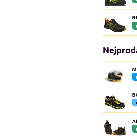
R
Nejprodá
M
B
A