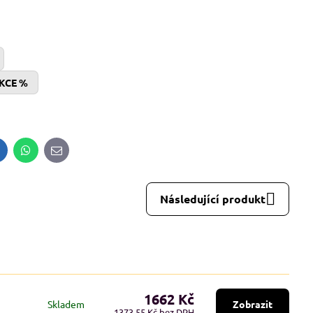
AKCE %
inkedIn
WhatsApp
E-
mail
Následující produkt
1662 Kč
Skladem
Zobrazit
1373,55 Kč
bez DPH