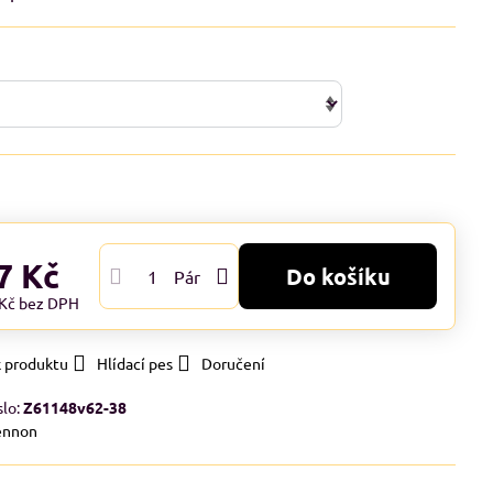
7 Kč
Do košíku
Pár
 Kč
bez DPH
k produktu
Hlídací pes
Doručení
slo:
Z61148v62-38
ennon