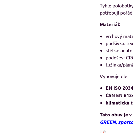
Tyhle polobotky 
potřebují pořád
Materiál:
vrchový mate
podšívka: te
stélka: ana
podešev: CR
tužinka/planž
Vyhovuje dle:
EN ISO 2034
ČSN EN 6134
klimatická t
Tato obuv je v
GREEN, sporto