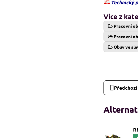
Technický 
Více z kat
Pracovní o
Pracovní ob
Obuv ve sle
Předchozí
Alternat
R