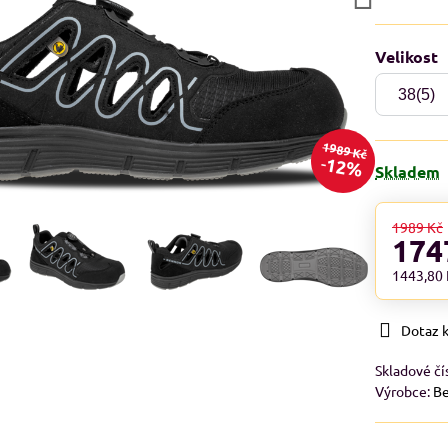
Velikost
1989 Kč
12%
Skladem
1989 Kč
174
1443,80
Dotaz 
Skladové čí
Výrobce:
B