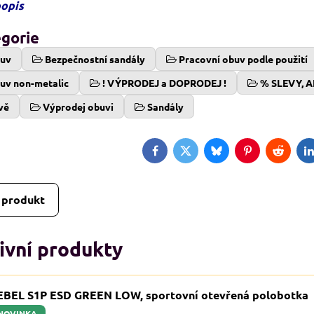
popis
egorie
buv
Bezpečnostní sandály
Pracovní obuv podle použití
uv non-metalic
! VÝPRODEJ a DOPRODEJ !
% SLEVY, 
vě
Výprodej obuvi
Sandály
Facebook
Twitter
Bluesky
Pinterest
Reddit
L
 produkt
ivní produkty
EBEL S1P ESD GREEN LOW, sportovní otevřená polobotka
NOVINKA