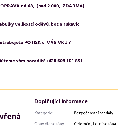
OPRAVA od 68,- (nad 2 000,- ZDARMA)
abulky velikostí oděvů, bot a rukavic
otřebujete POTISK či VÝŠIVKU ?
ůžeme vám poradit? +420 608 101 851
ADMĚRNÉ VELIKOSTI XXL+
NADMĚRNÉ VELIKOSTI XXL+
KCE
AKCE
Doplňující informace
Kategorie:
Bezpečnostní sandály
vřená
Obuv dle sezóny:
Celoroční
,
Letní sezóna