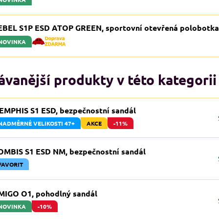
EBEL S1P ESD ATOP GREEN, sportovní otevřená polobotk
NOVINKA
vanější produkty v této kategorii
EMPHIS S1 ESD, bezpečnostní sandál
NADMĚRNÉ VELIKOSTI 47+
AKCE
-11%
OMBIS S1 ESD NM, bezpečnostní sandál
FAVORIT
MIGO O1, pohodlný sandál
NOVINKA
-10%