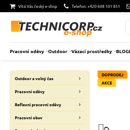
Vítá Vás český e-shop
Telefon: +420 608 101 851
Pracovní oděvy
Outdoor
Vázací prostředky
BLOG
DOPRODEJ
Outdoor a volný čas
AKCE
Pracovní oděvy
Reflexní pracovní oděvy
Pracovní obuv