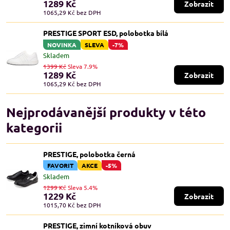
1289 Kč
Zobrazit
1065,29 Kč
bez DPH
PRESTIGE SPORT ESD, polobotka bílá
NOVINKA
SLEVA
-7%
Skladem
1399 Kč
Sleva 7.9%
1289 Kč
Zobrazit
1065,29 Kč
bez DPH
Nejprodávanější produkty v této
kategorii
PRESTIGE, polobotka černá
FAVORIT
AKCE
-5%
Skladem
1299 Kč
Sleva 5.4%
1229 Kč
Zobrazit
1015,70 Kč
bez DPH
PRESTIGE, zimní kotníková obuv