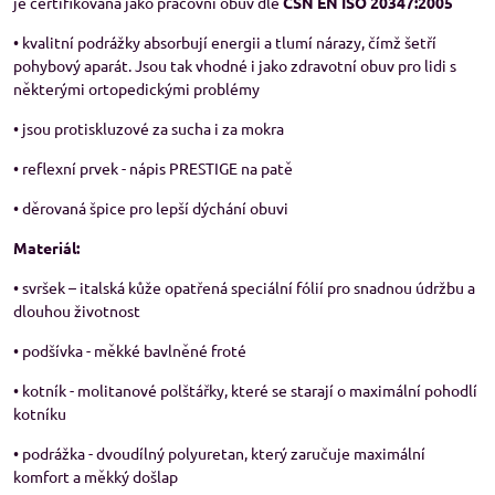
je certifikována jako pracovní obuv dle
ČSN EN ISO 20347:2005
• kvalitní podrážky absorbují energii a tlumí nárazy, čímž šetří
pohybový aparát. Jsou tak vhodné i jako zdravotní obuv pro lidi s
některými ortopedickými problémy
• jsou protiskluzové za sucha i za mokra
• reflexní prvek - nápis PRESTIGE na patě
• děrovaná špice pro lepší dýchání obuvi
Materiál:
• svršek – italská kůže opatřená speciální fólií pro snadnou údržbu a
dlouhou životnost
• podšívka - měkké bavlněné froté
• kotník - molitanové polštářky, které se starají o maximální pohodlí
kotníku
• podrážka - dvoudílný polyuretan, který zaručuje maximální
komfort a měkký došlap