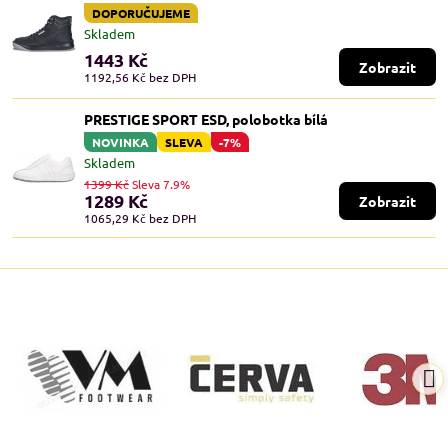
DOPORUČUJEME
Skladem
1443 Kč
Zobrazit
1192,56 Kč
bez DPH
PRESTIGE SPORT ESD, polobotka bílá
NOVINKA
SLEVA
-7%
Skladem
1399 Kč
Sleva 7.9%
1289 Kč
Zobrazit
1065,29 Kč
bez DPH