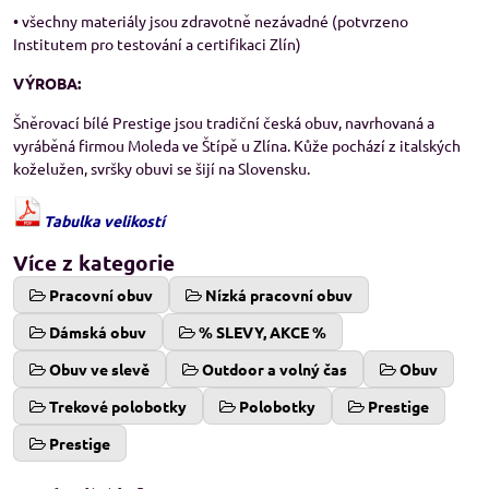
• všechny materiály jsou zdravotně nezávadné (potvrzeno
Institutem pro testování a certifikaci Zlín)
VÝROBA:
Šněrovací bílé Prestige jsou tradiční česká obuv, navrhovaná a
vyráběná firmou Moleda ve Štípě u Zlína. Kůže pochází z italských
koželužen, svršky obuvi se šijí na Slovensku.
Tabulka velikostí
Více z kategorie
Pracovní obuv
Nízká pracovní obuv
Dámská obuv
% SLEVY, AKCE %
Obuv ve slevě
Outdoor a volný čas
Obuv
Trekové polobotky
Polobotky
Prestige
Prestige