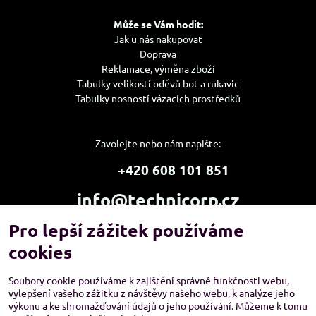
Může se Vám hodit:
Jak u nás nakupovat
Doprava
Reklamace, výměna zboží
Tabulky velikostí oděvů bot a rukavic
Tabulky nosností vázacích prostředků
Zavolejte nebo nám napište:
+420 608 101 851
info@technicorp.cz
Pro lepší zážitek používáme
Showroom a výdejní místo:
TECHNICORP ESHOP s.r.o.
cookies
K Vltavě 653/63
143 00 Praha 4 – Modřany
Soubory cookie používáme k zajištění správné funkčnosti webu,
vylepšení vašeho zážitku z návštěvy našeho webu, k analýze jeho
výkonu a ke shromažďování údajů o jeho používání. Můžeme k tomu