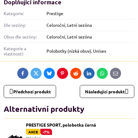
Doplňující informace
Kategorie:
Prestige
Dle sezóny:
Celoroční
,
Letní sezóna
Obuv dle sezóny:
Celoroční
,
Letní sezóna
Kategorie a
Polobotky (nízká obuv)
,
Unisex
vlastnosti:
Facebook
Twitter
Bluesky
Pinterest
Reddit
LinkedIn
WhatsApp
E-
mail
Předchozí produkt
Následující produkt
Alternativní produkty
PRESTIGE SPORT, polobotka černá
AKCE
-7%