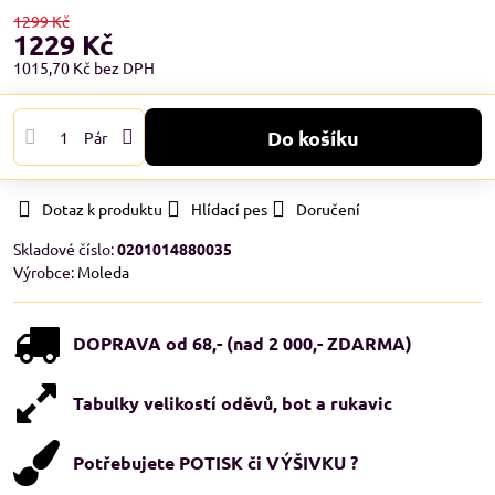
1299 Kč
1229 Kč
1015,70 Kč
bez DPH
Do košíku
Pár
Dotaz k produktu
Hlídací pes
Doručení
Skladové číslo:
0201014880035
Výrobce:
Moleda
DOPRAVA od 68,- (nad 2 000,- ZDARMA)
Tabulky velikostí oděvů, bot a rukavic
Potřebujete POTISK či VÝŠIVKU ?