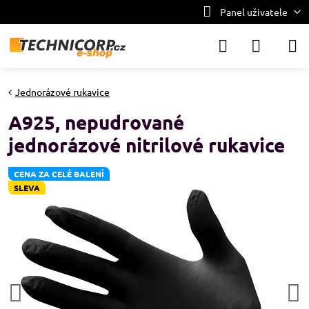
Panel uživatele
Jednorázové rukavice
A925, nepudrované
jednorázové nitrilové rukavice
CENA ZA CELÉ BALENÍ
SLEVA