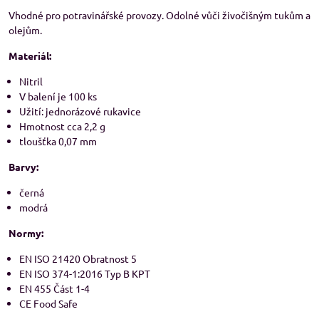
Vhodné pro potravinářské provozy. Odolné vůči živočišným tukům a
olejům.
Materiál:
Nitril
V balení je 100 ks
Užití: jednorázové rukavice
Hmotnost cca 2,2 g
tloušťka 0,07 mm
Barvy:
černá
modrá
Normy:
EN ISO 21420 Obratnost 5
EN ISO 374-1:2016 Typ B KPT
EN 455 Část 1-4
CE Food Safe