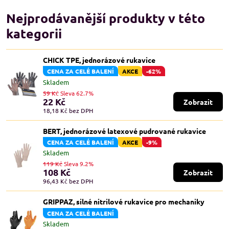
Nejprodávanější produkty v této
kategorii
CHICK TPE, jednorázové rukavice
CENA ZA CELÉ BALENÍ
AKCE
-62%
Skladem
59 Kč
Sleva 62.7%
22 Kč
Zobrazit
18,18 Kč
bez DPH
BERT, jednorázové latexové pudrované rukavice
CENA ZA CELÉ BALENÍ
AKCE
-9%
Skladem
119 Kč
Sleva 9.2%
108 Kč
Zobrazit
96,43 Kč
bez DPH
GRIPPAZ, silné nitrilové rukavice pro mechaniky
CENA ZA CELÉ BALENÍ
Skladem