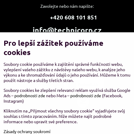
Zavolejte nebo nám napište:
+420 608 101 851
info@technicorp.cz
Pro lepší zážitek používáme
Showroom a výdejní místo:
TECHNICORP ESHOP s.r.o.
cookies
K Vltavě 653/63
143 00 Praha 4 – Modřany
Soubory cookie používáme k zajištění správné funkčnosti webu,
vylepšení vašeho zážitku z návštěvy našeho webu, k analýze jeho
výkonu a ke shromažďování údajů o jeho používání. Můžeme k tomu
použít nástroje a služby třetích stran.
Soubory cookies ke zlepšení relevanci reklam využívá služba Google
Ads –
podrobnosti zde
nebo Meta –
podrobnosti zde
(Facebook,
Instagram)
Kliknutím na „Přijmout všechny soubory cookie“ vyjadřujete svůj
souhlas s tímto zpracováním. Níže můžete najít podrobné
informace nebo upravit své preference.
Zásady ochrany soukromí