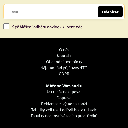
Odebírat
K přihlášení odběru novinek kliněte zde
O nás
Kontakt
Obchodní podmínky
Nájemní řád půjčovny 4TC
GDPR
Může se Vám hodit:
Jak u nás nakupovat
Doprava
Reklamace, výměna zboží
Tabulky velikostí oděvů bot a rukavic
Tabulky nosností vázacích prostředků