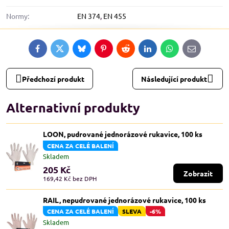
Normy:
EN 374
,
EN 455
Facebook
Twitter
Bluesky
Pinterest
Reddit
LinkedIn
WhatsApp
E-
mail
Předchozí produkt
Následující produkt
Alternativní produkty
LOON, pudrované jednorázové rukavice, 100 ks
CENA ZA CELÉ BALENÍ
Skladem
205 Kč
Zobrazit
169,42 Kč
bez DPH
RAIL, nepudrované jednorázové rukavice, 100 ks
CENA ZA CELÉ BALENÍ
SLEVA
-6%
Skladem