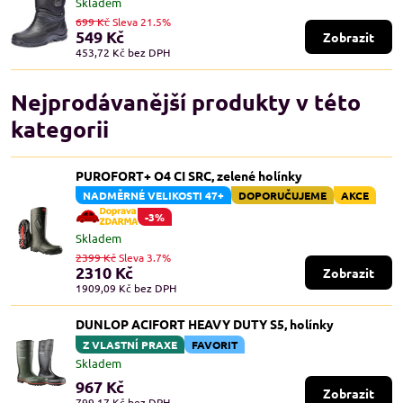
Skladem
699 Kč
Sleva 21.5%
549 Kč
Zobrazit
453,72 Kč
bez DPH
Nejprodávanější produkty v této
kategorii
PUROFORT+ O4 CI SRC, zelené holínky
NADMĚRNÉ VELIKOSTI 47+
DOPORUČUJEME
AKCE
-3%
Skladem
2399 Kč
Sleva 3.7%
2310 Kč
Zobrazit
1909,09 Kč
bez DPH
DUNLOP ACIFORT HEAVY DUTY S5, holínky
Z VLASTNÍ PRAXE
FAVORIT
Skladem
967 Kč
Zobrazit
799,17 Kč
bez DPH