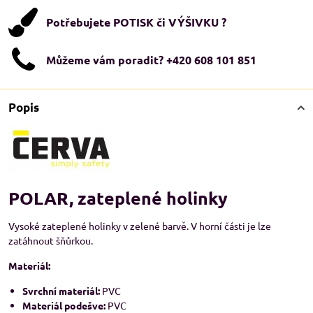
Potřebujete POTISK či VÝŠIVKU ?
Můžeme vám poradit? +420 608 101 851
Popis
POLAR, zateplené holinky
Vysoké zateplené holinky v zelené barvě. V horní části je lze
zatáhnout šňůrkou.
Materiál:
Svrchní materiál:
PVC
Materiál podešve:
PVC