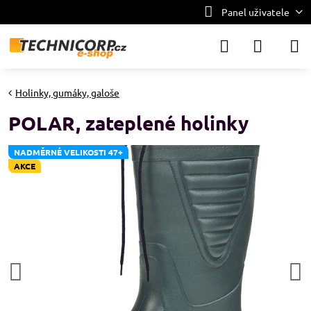
Panel uživatele
Holinky, gumáky, galoše
POLAR, zateplené holinky
NADMĚRNÉ VELIKOSTI 47+
AKCE