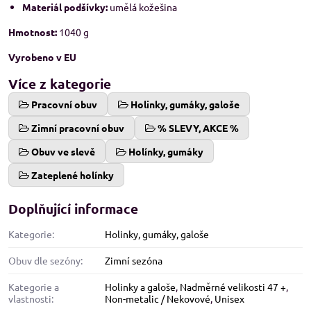
Materiál podšívky:
umělá kožešina
Hmotnost:
1040 g
Vyrobeno v EU
Více z kategorie
Pracovní obuv
Holinky, gumáky, galoše
Zimní pracovní obuv
% SLEVY, AKCE %
Obuv ve slevě
Holínky, gumáky
Zateplené holínky
Doplňující informace
Kategorie:
Holinky, gumáky, galoše
Obuv dle sezóny:
Zimní sezóna
Kategorie a
Holinky a galoše
,
Nadměrné velikosti 47 +
,
vlastnosti:
Non-metalic / Nekovové
,
Unisex