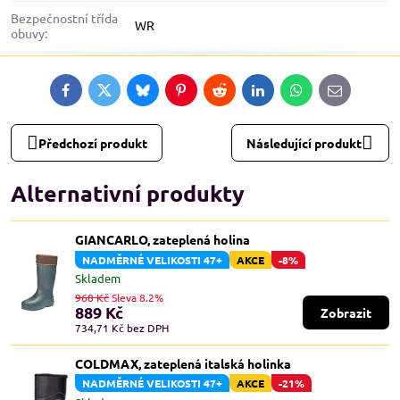
Bezpečnostní třída
WR
obuvy:
Facebook
Twitter
Bluesky
Pinterest
Reddit
LinkedIn
WhatsApp
E-
mail
Předchozí produkt
Následující produkt
Alternativní produkty
GIANCARLO, zateplená holina
NADMĚRNÉ VELIKOSTI 47+
AKCE
-8%
Skladem
968 Kč
Sleva 8.2%
889 Kč
Zobrazit
734,71 Kč
bez DPH
COLDMAX, zateplená italská holinka
NADMĚRNÉ VELIKOSTI 47+
AKCE
-21%