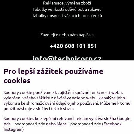
Reklamace, výměna zboží
Tabulky velikostí oděvů bot a rukavic
Tabulky nosností vázacích prostředků
Zavolejte nebo nám napište:
+420 608 101 851
info@technicorp.cz
Pro lepší zážitek používáme
Showroom a výdejní místo:
TECHNICORP ESHOP s.r.o.
cookies
K Vltavě 653/63
143 00 Praha 4 – Modřany
Soubory cookie používáme k zajištění správné funkčnosti webu,
vylepšení vašeho zážitku z návštěvy našeho webu, k analýze jeho
výkonu a ke shromažďování údajů o jeho používání. Můžeme k tomu
použít nástroje a služby třetích stran.
Soubory cookies ke zlepšení relevanci reklam využívá služba Google
Ads –
podrobnosti zde
nebo Meta –
podrobnosti zde
(Facebook,
Instagram)