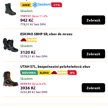
AKCE
-11%
Skladem
1063 Kč
Sleva 11.4%
942 Kč
Zobrazit
778,51 Kč
bez DPH
ESKIMO SBHP SR, obuv do mrazu
Skladem
3120 Kč
Zobrazit
2578,51 Kč
bez DPH
UTAH S7L, bezpečnostní poloholeňová obuv
NOVINKA
SLEVA
-8%
Skladem
4299 Kč
Sleva 8.4%
3936 Kč
Zobrazit
3252,89 Kč
bez DPH