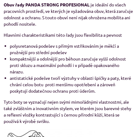
Obuv řady PANDA STRONG PROFESIONAL
je ideální do všech
pracovních prostředí, ve kterých je vyžadována obuv, která zaručuje
odolnost a ochranu. S touto obuví není nijak ohrožena mobilita ani
pohodlí nositele.
Hlavními charakteristikami této řady jsou flexibilita a pevnost
polyuretanová podešev s přímým vstřikováním je měkčí a
pružnější pro střední podešev
kompaktnější a odolnější pro běhoun zaručuje vyšší odolnost
proti skluzu a maximální pohodlí i v případě opakovaného
nárazu.
antistatické podešve tvoří výztuhy v oblasti špičky a paty, které
chrání celou botu proti menšímu opotřebení a zároveň
poskytují dodatečnou ochranu proti úderům.
Tyto boty se vyznačují nejen svými mimořádnými vlastnostmi, ale
také zvláštním a inovativním stylem, ve kterém jsou barevné stehy
a reflexní vložky kontrastující s černou přírodní kůží, která se
používá k výrobě svršku.