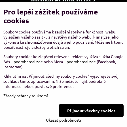
Pro lepší zážitek používáme
Showroom a výdejní místo:
TECHNICORP ESHOP s.r.o.
cookies
K Vltavě 653/63
143 00 Praha 4 – Modřany
Soubory cookie používáme k zajištění správné funkčnosti webu,
vylepšení vašeho zážitku z návštěvy našeho webu, k analýze jeho
výkonu a ke shromažďování údajů o jeho používání. Můžeme k tomu
použít nástroje a služby třetích stran.
Soubory cookies ke zlepšení relevanci reklam využívá služba Google
Ads –
podrobnosti zde
nebo Meta –
podrobnosti zde
(Facebook,
Instagram)
Kliknutím na „Přijmout všechny soubory cookie“ vyjadřujete svůj
souhlas s tímto zpracováním. Níže můžete najít podrobné
informace nebo upravit své preference.
Zásady ochrany soukromí
©
2026
Copyright
Přijmout všechny cookies
Předvolby soukromí
Zásady ochrany soukromí
Stav objednávky
Ukázat podrobnosti
Vytvořeno systémem:
ByznysWeb.cz