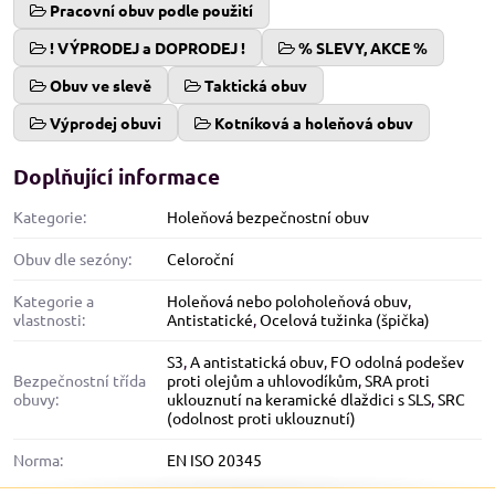
Pracovní obuv podle použití
! VÝPRODEJ a DOPRODEJ !
% SLEVY, AKCE %
Obuv ve slevě
Taktická obuv
Výprodej obuvi
Kotníková a holeňová obuv
Doplňující informace
Kategorie:
Holeňová bezpečnostní obuv
Obuv dle sezóny:
Celoroční
Kategorie a
Holeňová nebo poloholeňová obuv
,
vlastnosti:
Antistatické
,
Ocelová tužinka (špička)
S3
,
A antistatická obuv
,
FO odolná podešev
Bezpečnostní třída
proti olejům a uhlovodíkům
,
SRA proti
obuvy:
uklouznutí na keramické dlaždici s SLS
,
SRC
(odolnost proti uklouznutí)
Norma:
EN ISO 20345