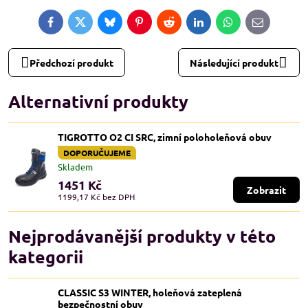
Facebook
Twitter
Bluesky
Pinterest
Reddit
LinkedIn
WhatsApp
E-
mail
Předchozí produkt
Následující produkt
Alternativní produkty
TIGROTTO O2 CI SRC, zimní poloholeňová obuv
DOPORUČUJEME
Skladem
1451 Kč
Zobrazit
1199,17 Kč
bez DPH
Nejprodávanější produkty v této
kategorii
CLASSIC S3 WINTER, holeňová zateplená
bezpečnostní obuv