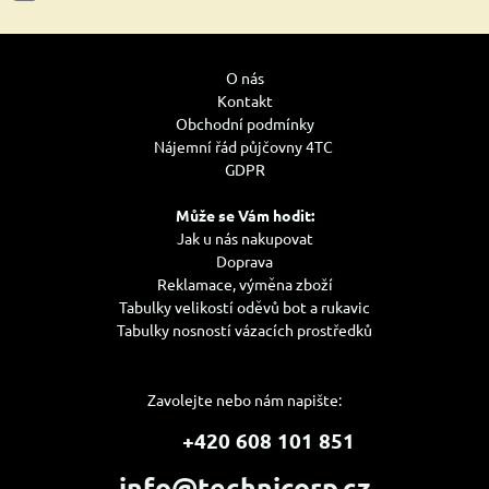
O nás
Kontakt
Obchodní podmínky
Nájemní řád půjčovny 4TC
GDPR
Může se Vám hodit:
Jak u nás nakupovat
Doprava
Reklamace, výměna zboží
Tabulky velikostí oděvů bot a rukavic
Tabulky nosností vázacích prostředků
Zavolejte nebo nám napište:
+420 608 101 851
info@technicorp.cz