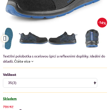
14%
Textilní polobotka s ocelovou špicí a reflexními doplňky. ideální do
skladů.
Čtěte více
Velikost
Skladem
786 Kč