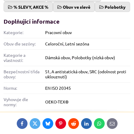
% SLEVY, AKCE %
Obuv ve slevě
Polobotky
Doplňující informace
Kategorie:
Pracovní obuv
Obuv dle sezóny:
Celoroční
,
Letní sezóna
Kategorie a
Dámská obuv
,
Polobotky (nízká obuv)
vlastnosti:
Bezpečnostní třída
S1
,
A antistatická obuv
,
SRC (odolnost proti
obuvy:
uklouznutí)
Norma:
EN ISO 20345
Vyhovuje dle
OEKO-TEX®
normy:
Facebook
Twitter
Bluesky
Pinterest
Reddit
LinkedIn
WhatsApp
E-
mail