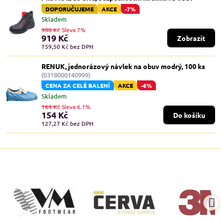
DOPORUČUJEME
AKCE
-7%
Skladem
988 Kč
Sleva 7%
919 Kč
Zobrazit
759,50 Kč
bez DPH
RENUK, jednorázový návlek na obuv modrý, 100 ks
(0318000140999)
CENA ZA CELÉ BALENÍ
AKCE
-6%
Skladem
164 Kč
Sleva 6.1%
154 Kč
Do košíku
127,27 Kč
bez DPH