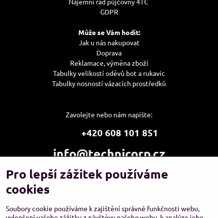
Nájemní řád půjčovny 4TC
GDPR
Může se Vám hodit:
Jak u nás nakupovat
Doprava
Reklamace, výměna zboží
Tabulky velikostí oděvů bot a rukavic
Tabulky nosností vázacích prostředků
Zavolejte nebo nám napište:
+420 608 101 851
info@technicorp.cz
Pro lepší zážitek používáme
Showroom a výdejní místo:
TECHNICORP ESHOP s.r.o.
cookies
K Vltavě 653/63
143 00 Praha 4 – Modřany
Soubory cookie používáme k zajištění správné funkčnosti webu,
vylepšení vašeho zážitku z návštěvy našeho webu, k analýze jeho