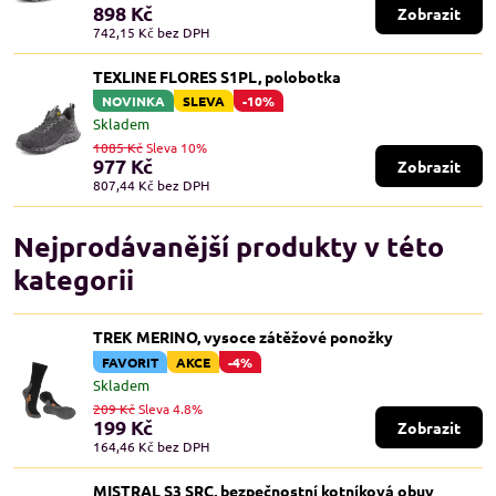
898 Kč
Zobrazit
742,15 Kč
bez DPH
TEXLINE FLORES S1PL, polobotka
NOVINKA
SLEVA
-10%
Skladem
1085 Kč
Sleva 10%
977 Kč
Zobrazit
807,44 Kč
bez DPH
Nejprodávanější produkty v této
kategorii
TREK MERINO, vysoce zátěžové ponožky
FAVORIT
AKCE
-4%
Skladem
209 Kč
Sleva 4.8%
199 Kč
Zobrazit
164,46 Kč
bez DPH
MISTRAL S3 SRC, bezpečnostní kotníková obuv