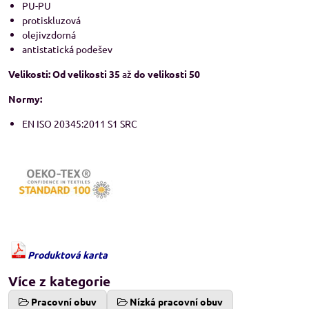
PU-PU
protiskluzová
olejivzdorná
antistatická podešev
Velikosti:
Od velikosti 35
až
do velikosti 50
Normy:
EN ISO 20345:2011 S1 SRC
Produktová karta
Více z kategorie
Pracovní obuv
Nízká pracovní obuv