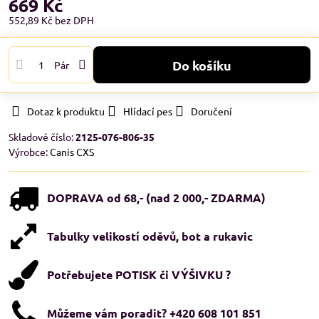
669 Kč
552,89 Kč
bez DPH
Do košíku
Pár
Dotaz k produktu
Hlídací pes
Doručení
Skladové číslo:
2125-076-806-35
Výrobce:
Canis CXS
DOPRAVA od 68,- (nad 2 000,- ZDARMA)
Tabulky velikostí oděvů, bot a rukavic
Potřebujete POTISK či VÝŠIVKU ?
Můžeme vám poradit? +420 608 101 851