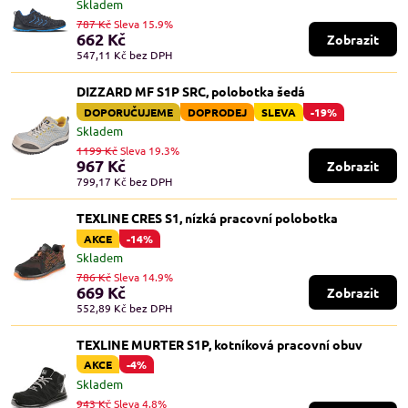
Skladem
787 Kč
Sleva 15.9%
662 Kč
Zobrazit
547,11 Kč
bez DPH
DIZZARD MF S1P SRC, polobotka šedá
DOPORUČUJEME
DOPRODEJ
SLEVA
-19%
Skladem
1199 Kč
Sleva 19.3%
967 Kč
Zobrazit
799,17 Kč
bez DPH
TEXLINE CRES S1, nízká pracovní polobotka
AKCE
-14%
Skladem
786 Kč
Sleva 14.9%
669 Kč
Zobrazit
552,89 Kč
bez DPH
TEXLINE MURTER S1P, kotníková pracovní obuv
AKCE
-4%
Skladem
943 Kč
Sleva 4.8%