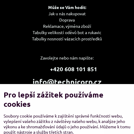
Může se Vám hodit:
Jak u nás nakupovat
Doprava
Reklamace, výměna zboží
Tabulky velikostí oděvů bot a rukavic
Tabulky nosností vázacích prostředků
Zavolejte nebo nám napište:
+420 608 101 851
info@technicorp.cz
Pro lepší zážitek používáme
Showroom a výdejní místo:
TECHNICORP ESHOP s.r.o.
cookies
K Vltavě 653/63
143 00 Praha 4 – Modřany
Soubory cookie používáme k zajištění správné funkčnosti webu,
vylepšení vašeho zážitku z návštěvy našeho webu, k analýze jeho
výkonu a ke shromažďování údajů o jeho používání. Můžeme k tomu
použít nástroje a služby třetích stran.