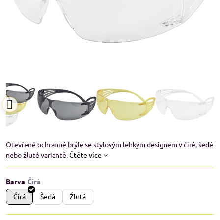
Otevřené ochranné brýle se stylovým lehkým designem v čiré, šedé
nebo žluté variantě.
Čtěte více
Barva
Čirá
Šedá
Žlutá