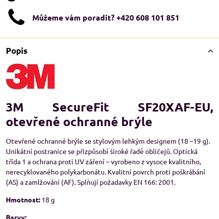
Můžeme vám poradit? +420 608 101 851
Popis
3M SecureFit SF20XAF-EU,
otevřené ochranné brýle
Otevřené ochranné brýle se stylovým lehkým designem (18 –19 g).
Unikátní postranice se přizpůsobí široké řadě obličejů. Optická
třída 1 a ochrana proti UV záření – vyrobeno z vysoce kvalitního,
nerecyklovaného polykarbonátu. Kvalitní povrch proti poškrábání
(AS) a zamlžování (AF). Splňují požadavky EN 166: 2001.
Hmotnost:
18 g
Barvy: