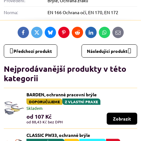
Provedení:
Brýle
,
Ochrana zraku
Norma:
EN 166 Ochrana očí
,
EN 170
,
EN 172
Facebook
Twitter
Bluesky
Pinterest
Reddit
LinkedIn
WhatsApp
E-
mail
Předchozí produkt
Následující produkt
Nejprodávanější produkty v této
kategorii
BARDEN, ochranné pracovní brýle
DOPORUČUJEME
Z VLASTNÍ PRAXE
Skladem
od 107 Kč
Zobrazit
od 88,43 Kč
bez DPH
CLASSIC PW33, ochranné brýle