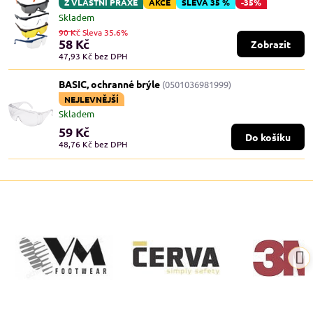
Z VLASTNÍ PRAXE
AKCE
SLEVA 35 %
-35%
Skladem
90 Kč
Sleva 35.6%
58 Kč
Zobrazit
47,93 Kč
bez DPH
BASIC, ochranné brýle
(0501036981999)
NEJLEVNĚJŠÍ
Skladem
59 Kč
Do košíku
48,76 Kč
bez DPH