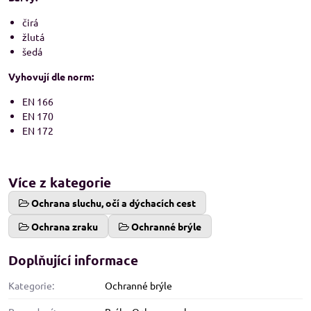
čirá
žlutá
šedá
Vyhovují dle norm:
EN 166
EN 170
EN 172
Více z kategorie
Ochrana sluchu, očí a dýchacích cest
Ochrana zraku
Ochranné brýle
Doplňující informace
Kategorie:
Ochranné brýle