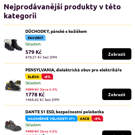
Nejprodávanější produkty v této
kategorii
DŮCHODKY, pánské s kožíškem
FAVORIT
Skladem
579 Kč
Zobrazit
478,51 Kč
bez DPH
PENSYLVANIA, dielektrická obuv pro elektrikáře
SLEVA
-6%
Skladem
1899 Kč
Sleva 6.4%
1778 Kč
Zobrazit
1469,42 Kč
bez DPH
DANTE S1 ESD, bezpečnostní polobotka
NADMĚRNÉ VELIKOSTI 47+
AKCE
-4%
Skladem
1490 Kč
Sleva 4.8%