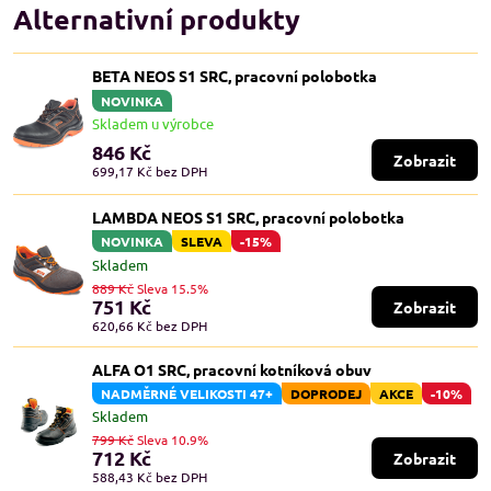
Alternativní produkty
BETA NEOS S1 SRC, pracovní polobotka
NOVINKA
Skladem u výrobce
846 Kč
Zobrazit
699,17 Kč
bez DPH
LAMBDA NEOS S1 SRC, pracovní polobotka
NOVINKA
SLEVA
-15%
Skladem
889 Kč
Sleva 15.5%
751 Kč
Zobrazit
620,66 Kč
bez DPH
ALFA O1 SRC, pracovní kotníková obuv
NADMĚRNÉ VELIKOSTI 47+
DOPRODEJ
AKCE
-10%
Skladem
799 Kč
Sleva 10.9%
712 Kč
Zobrazit
588,43 Kč
bez DPH