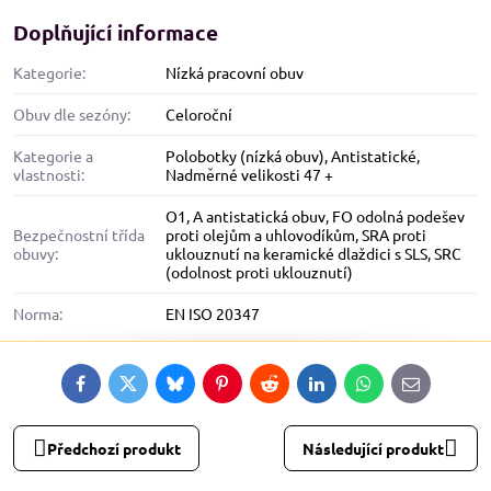
Doplňující informace
Kategorie:
Nízká pracovní obuv
Obuv dle sezóny:
Celoroční
Kategorie a
Polobotky (nízká obuv)
,
Antistatické
,
vlastnosti:
Nadměrné velikosti 47 +
O1
,
A antistatická obuv
,
FO odolná podešev
Bezpečnostní třída
proti olejům a uhlovodíkům
,
SRA proti
obuvy:
uklouznutí na keramické dlaždici s SLS
,
SRC
(odolnost proti uklouznutí)
Norma:
EN ISO 20347
Facebook
Twitter
Bluesky
Pinterest
Reddit
LinkedIn
WhatsApp
E-
mail
Předchozí produkt
Následující produkt