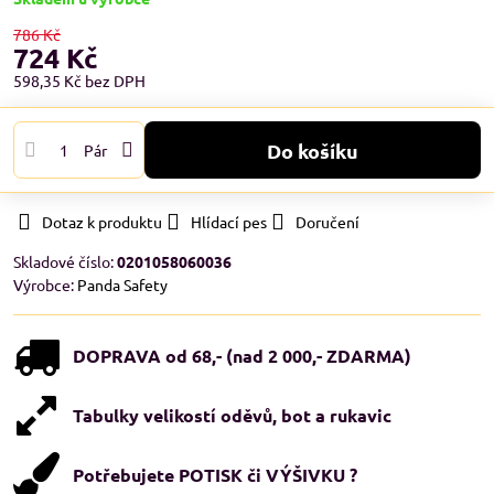
786 Kč
724 Kč
598,35 Kč
bez DPH
Do košíku
Pár
Dotaz k produktu
Hlídací pes
Doručení
Skladové číslo:
0201058060036
Výrobce:
Panda Safety
DOPRAVA od 68,- (nad 2 000,- ZDARMA)
Tabulky velikostí oděvů, bot a rukavic
Potřebujete POTISK či VÝŠIVKU ?