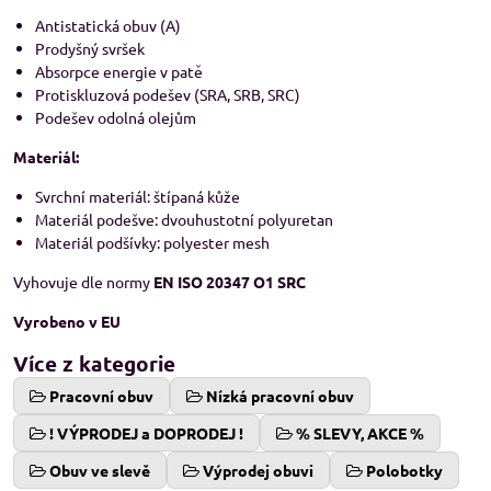
Antistatická obuv (A)
Prodyšný svršek
Absorpce energie v patě
Protiskluzová podešev (SRA, SRB, SRC)
Podešev odolná olejům
Materiál:
Svrchní materiál: štípaná kůže
Materiál podešve: dvouhustotní polyuretan
Materiál podšívky: polyester mesh
Vyhovuje dle normy
EN ISO 20347 O1 SRC
Vyrobeno v EU
Více z kategorie
Pracovní obuv
Nízká pracovní obuv
! VÝPRODEJ a DOPRODEJ !
% SLEVY, AKCE %
Obuv ve slevě
Výprodej obuvi
Polobotky