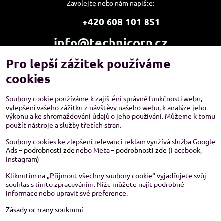
Zavolejte nebo nám napište:
+420 608 101 851
info@technicorp.cz
Pro lepší zážitek používáme
Showroom a výdejní místo:
TECHNICORP ESHOP s.r.o.
cookies
K Vltavě 653/63
143 00 Praha 4 – Modřany
Soubory cookie používáme k zajištění správné funkčnosti webu,
vylepšení vašeho zážitku z návštěvy našeho webu, k analýze jeho
výkonu a ke shromažďování údajů o jeho používání. Můžeme k tomu
použít nástroje a služby třetích stran.
Soubory cookies ke zlepšení relevanci reklam využívá služba Google
Ads –
podrobnosti zde
nebo Meta –
podrobnosti zde
(Facebook,
Instagram)
Kliknutím na „Přijmout všechny soubory cookie“ vyjadřujete svůj
souhlas s tímto zpracováním. Níže můžete najít podrobné
informace nebo upravit své preference.
Zásady ochrany soukromí