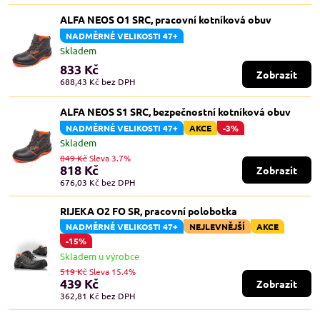
ALFA NEOS O1 SRC, pracovní kotníková obuv
NADMĚRNÉ VELIKOSTI 47+
Skladem
833 Kč
Zobrazit
688,43 Kč
bez DPH
ALFA NEOS S1 SRC, bezpečnostní kotníková obuv
NADMĚRNÉ VELIKOSTI 47+
AKCE
-3%
Skladem
849 Kč
Sleva 3.7%
818 Kč
Zobrazit
676,03 Kč
bez DPH
RIJEKA O2 FO SR, pracovní polobotka
NADMĚRNÉ VELIKOSTI 47+
NEJLEVNĚJŠÍ
AKCE
-15%
Skladem u výrobce
519 Kč
Sleva 15.4%
439 Kč
Zobrazit
362,81 Kč
bez DPH