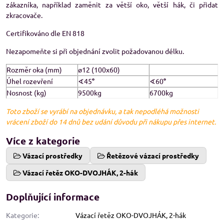
zákazníka, například zaměnit za větší oko, větší hák, či přidat
zkracovače.
Certifikováno dle EN 818
Nezapomeňte si při objednání zvolit požadovanou délku.
Rozměr oka (mm)
ø12 (100x60)
Úhel rozevření
∢45
°
∢60
°
Nosnost (kg)
9500kg
6700kg
Toto zboží se vyrábí na objednávku, a tak nepodléhá možnosti
vrácení zboží do 14 dnů bez udání důvodu při nákupu přes internet.
Více z kategorie
Vázací prostředky
Řetězové vázací prostředky
Vázací řetěz OKO-DVOJHÁK, 2-hák
Doplňující informace
Kategorie:
Vázací řetěz OKO-DVOJHÁK, 2-hák