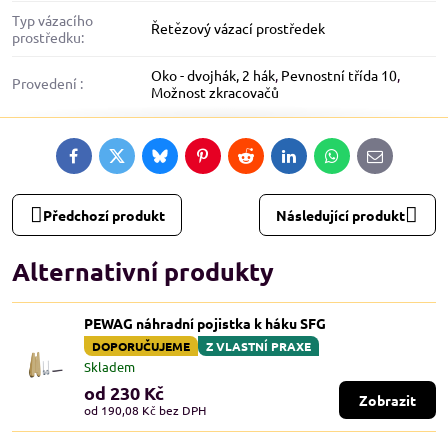
Typ vázacího
Řetězový vázací prostředek
prostředku:
Oko - dvojhák, 2 hák
,
Pevnostní třída 10
,
Provedení :
Možnost zkracovačů
Facebook
Twitter
Bluesky
Pinterest
Reddit
LinkedIn
WhatsApp
E-
mail
Předchozí produkt
Následující produkt
Alternativní produkty
PEWAG náhradní pojistka k háku SFG
DOPORUČUJEME
Z VLASTNÍ PRAXE
Skladem
od 230 Kč
Zobrazit
od 190,08 Kč
bez DPH