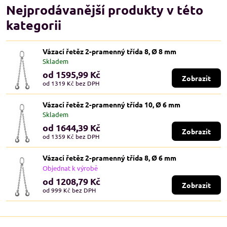
Nejprodávanější produkty v této
kategorii
Vázací řetěz 2-pramenný třída 8, Ø 8 mm
Skladem
od 1595,99 Kč
Zobrazit
od 1319 Kč
bez DPH
Vázací řetěz 2-pramenný třída 10, Ø 6 mm
Skladem
od 1644,39 Kč
Zobrazit
od 1359 Kč
bez DPH
Vázací řetěz 2-pramenný třída 8, Ø 6 mm
Objednat k výrobě
od 1208,79 Kč
Zobrazit
od 999 Kč
bez DPH