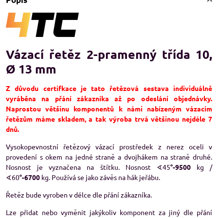
Vázací řetěz 2-pramenný třída 10,
Ø 13 mm
Z důvodu certifkace je tato řetězová sestava individuálně
vyráběna na přání zákazníka až po odeslání objednávky.
Naprostou většinu komponentů k námi nabízeným vázacím
řetězům máme skladem, a tak výroba trvá většinou nejdéle 7
dnů.
Vysokopevnostní řetězový vázací prostředek z nerez oceli v
provedení s okem na jedné straně a dvojhákem na straně druhé.
Nosnost je vyznačena na štítku. Nosnost ∢45
°-9500
kg /
∢60
°-6700
kg. Používá se jako závěs na hák jeřábu.
Řetěz bude vyroben v délce dle přání zákazníka.
Lze přidat nebo vyměnit jakýkoliv komponent za jiný dle přání