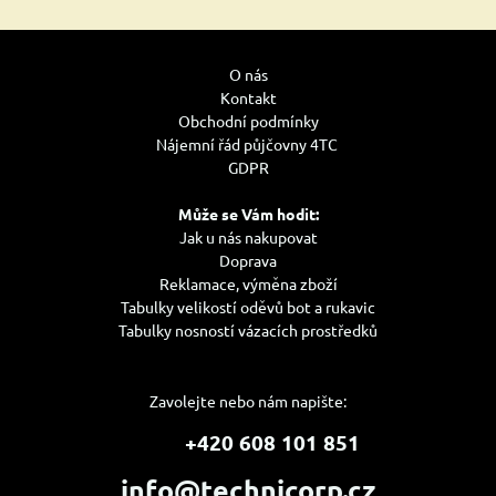
O nás
Kontakt
Obchodní podmínky
Nájemní řád půjčovny 4TC
GDPR
Může se Vám hodit:
Jak u nás nakupovat
Doprava
Reklamace, výměna zboží
Tabulky velikostí oděvů bot a rukavic
Tabulky nosností vázacích prostředků
Zavolejte nebo nám napište:
+420 608 101 851
info@technicorp.cz