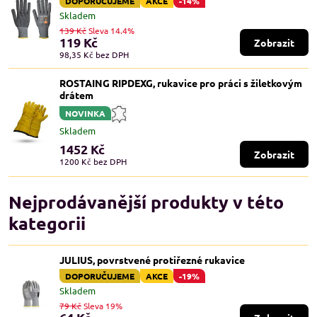
DOPORUČUJEME
AKCE
-14%
Skladem
139 Kč
Sleva 14.4%
119 Kč
Zobrazit
98,35 Kč
bez DPH
ROSTAING RIPDEXG, rukavice pro práci s žiletkovým
drátem
NOVINKA
Skladem
1452 Kč
Zobrazit
1200 Kč
bez DPH
Nejprodávanější produkty v této
kategorii
JULIUS, povrstvené protiřezné rukavice
DOPORUČUJEME
AKCE
-19%
Skladem
79 Kč
Sleva 19%