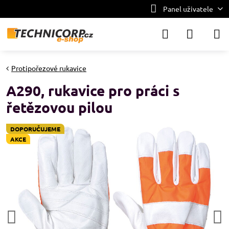
Panel uživatele
Protipořezové rukavice
A290, rukavice pro práci s
řetězovou pilou
DOPORUČUJEME
AKCE