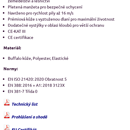
zemědělství a lesnictví
Pletená manžeta pro bezpečné uchycení
Navrženo pro rychlost pily až 16 m/s
Prémiová kůže s vyztuženou dlaní pro maximální životnost
Dodatečné vystýlky v oblasi kloubů pro větší ochranu
CE-KAT III
CE certifikace
Materiál:
Buffalo kůže, Polyester, Elastické
Normy:
EN ISO 21420: 2020 Obratnost 5
EN 388: 2016 + A1: 2018 3123X
EN 381-7 Třída 0
Technický list
Prohlášení o shodě
EU Certifikát