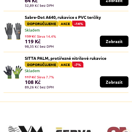
64 Kč
Zobrazit
52,89 Kč
bez DPH
Sabre-Dot A640, rukavice s PVC terčíky
DOPORUČUJEME
AKCE
-14%
Skladem
139 Kč
Sleva 14.4%
119 Kč
Zobrazit
98,35 Kč
bez DPH
SITTA PALM, protiřezné nitrilové rukavice
DOPORUČUJEME
AKCE
-7%
Skladem
117 Kč
Sleva 7.7%
108 Kč
Zobrazit
89,26 Kč
bez DPH