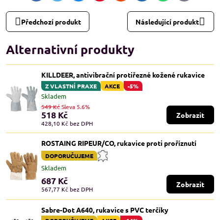
mail
Předchozí produkt
Následující produkt
Alternativní produkty
KILLDEER, antivibrační protiřezné kožené rukavice
Z VLASTNÍ PRAXE
AKCE
-5%
Skladem
549 Kč
Sleva 5.6%
518 Kč
Zobrazit
428,10 Kč
bez DPH
ROSTAING RIPEUR/CO, rukavice proti proříznutí
DOPORUČUJEME
Skladem
687 Kč
Zobrazit
567,77 Kč
bez DPH
Sabre-Dot A640, rukavice s PVC terčíky