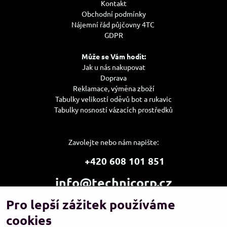
Kontakt
Obchodní podmínky
Nájemní řád půjčovny 4TC
GDPR
Může se Vám hodit:
Jak u nás nakupovat
Doprava
Reklamace, výměna zboží
Tabulky velikostí oděvů bot a rukavic
Tabulky nosností vázacích prostředků
Zavolejte nebo nám napište:
+420 608 101 851
info@technicorp.cz
Pro lepší zážitek používáme
Showroom a výdejní místo:
TECHNICORP ESHOP s.r.o.
cookies
K Vltavě 653/63