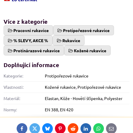
Více z kategorie
Pracovní rukavice
Protipořezové rukavice
% SLEVY, AKCE %
Rukavice
Protinárazové rukavice
Kožené rukavice
Doplňující informace
Kategorie:
Protipořezové rukavice
Vlastnosti:
Kožené rukavice
,
Protipořezové rukavice
Materiál:
Elastan
,
Kůže - Hovětí šťípenka
,
Polyester
Normy:
EN 388
,
EN 420
Facebook
Twitter
Bluesky
Pinterest
Reddit
LinkedIn
WhatsApp
E-