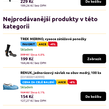
229 Kč
Do košíku
189,26 Kč
bez DPH
Nejprodávanější produkty v této
kategorii
TREK MERINO, vysoce zátěžové ponožky
FAVORIT
AKCE
-4%
Skladem
209 Kč
Sleva 4.8%
199 Kč
Zobrazit
164,46 Kč
bez DPH
RENUK, jednorázový návlek na obuv modrý, 100 ks
(0318000140999)
CENA ZA CELÉ BALENÍ
AKCE
-6%
Skladem
164 Kč
Sleva 6.1%
154 Kč
Do košíku
127,27 Kč
bez DPH