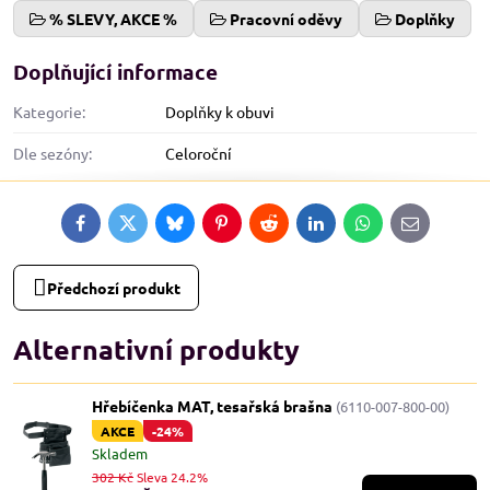
% SLEVY, AKCE %
Pracovní oděvy
Doplňky
Doplňující informace
Kategorie:
Doplňky k obuvi
Dle sezóny:
Celoroční
Facebook
Twitter
Bluesky
Pinterest
Reddit
LinkedIn
WhatsApp
E-
mail
Předchozí produkt
Alternativní produkty
Hřebíčenka MAT, tesařská brašna
(6110-007-800-00)
AKCE
-24%
Skladem
302 Kč
Sleva 24.2%