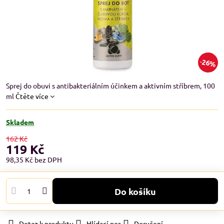
26%
Sprej do obuvi s antibakteriálním účinkem a aktivním stříbrem, 100
ml
Čtěte více
Skladem
162 Kč
119 Kč
98,35 Kč
bez DPH
Do košíku
Dotaz k produktu
Hlídací pes
Doručení