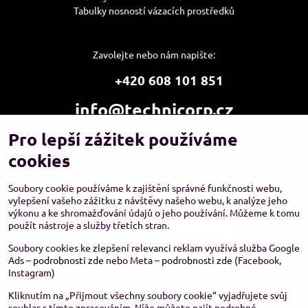
Tabulky nosností vázacích prostředků
Zavolejte nebo nám napište:
+420 608 101 851
info@technicorp.cz
Pro lepší zážitek používáme
Showroom a výdejní místo:
TECHNICORP ESHOP s.r.o.
cookies
K Vltavě 653/63
143 00 Praha 4 – Modřany
Soubory cookie používáme k zajištění správné funkčnosti webu,
vylepšení vašeho zážitku z návštěvy našeho webu, k analýze jeho
výkonu a ke shromažďování údajů o jeho používání. Můžeme k tomu
použít nástroje a služby třetích stran.
Soubory cookies ke zlepšení relevanci reklam využívá služba Google
Ads –
podrobnosti zde
nebo Meta –
podrobnosti zde
(Facebook,
Instagram)
Kliknutím na „Přijmout všechny soubory cookie“ vyjadřujete svůj
souhlas s tímto zpracováním. Níže můžete najít podrobné