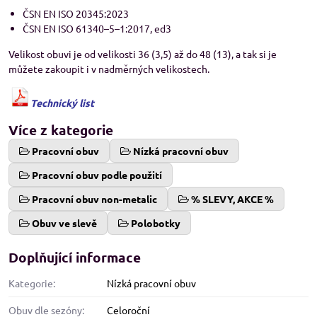
ČSN EN ISO 20345:2023
ČSN EN ISO 61340–5–1:2017, ed3
Velikost obuvi je od velikosti 36 (3,5) až do 48 (13), a tak si je
můžete zakoupit i v nadměrných velikostech.
Technický list
Více z kategorie
Pracovní obuv
Nízká pracovní obuv
Pracovní obuv podle použití
Pracovní obuv non-metalic
% SLEVY, AKCE %
Obuv ve slevě
Polobotky
Doplňující informace
Kategorie:
Nízká pracovní obuv
Obuv dle sezóny:
Celoroční