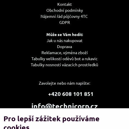
Kontakt
Obchodní podmínky
Nájemní řád půjčovny 4TC
GDPR
Může se Vám hodit:
Jak u nás nakupovat
Doprava
Reklamace, výměna zboží
Tabulky velikostí oděvů bot a rukavic
Tabulky nosností vázacích prostředků
Zavolejte nebo nám napište:
+420 608 101 851
info@technicorp.cz
Pro lepší zážitek používáme
Showroom a výdejní místo:
TECHNICORP ESHOP s.r.o.
cookies