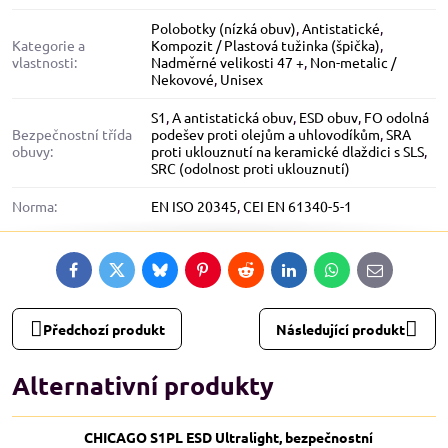
Polobotky (nízká obuv)
,
Antistatické
,
Kategorie a
Kompozit / Plastová tužinka (špička)
,
vlastnosti:
Nadměrné velikosti 47 +
,
Non-metalic /
Nekovové
,
Unisex
S1
,
A antistatická obuv
,
ESD obuv
,
FO odolná
Bezpečnostní třída
podešev proti olejům a uhlovodíkům
,
SRA
obuvy:
proti uklouznutí na keramické dlaždici s SLS
,
SRC (odolnost proti uklouznutí)
Norma:
EN ISO 20345
,
CEI EN 61340-5-1
Facebook
Twitter
Bluesky
Pinterest
Reddit
LinkedIn
WhatsApp
E-
mail
Předchozí produkt
Následující produkt
Alternativní produkty
CHICAGO S1PL ESD Ultralight, bezpečnostní