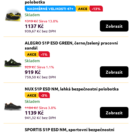
polobotka
NADMĚRNÉ VELIKOSTI 47+
AKCE
-13%
Skladem
1319 Kč
Sleva 13.8%
1137 Kč
Zobrazit
939,67 Kč
bez DPH
ALEGRO S1P ESD GREEN, černo/zelený pracovní
sandál
AKCE
-1%
Skladem
929 Kč
Sleva 1.1%
919 Kč
Zobrazit
759,50 Kč
bez DPH
NUX S1P ESD NM, lehká bezpečnostní polobotka
AKCE
-3%
Skladem
1184 Kč
Sleva 3.8%
1139 Kč
Zobrazit
941,32 Kč
bez DPH
SPORTIS S1P ESD NM, sportovní bezpečnostní