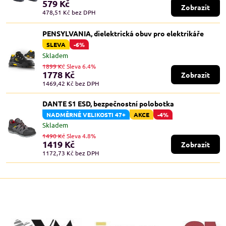
579 Kč
Zobrazit
478,51 Kč
bez DPH
PENSYLVANIA, dielektrická obuv pro elektrikáře
SLEVA
-6%
Skladem
1899 Kč
Sleva 6.4%
1778 Kč
Zobrazit
1469,42 Kč
bez DPH
DANTE S1 ESD, bezpečnostní polobotka
NADMĚRNÉ VELIKOSTI 47+
AKCE
-4%
Skladem
1490 Kč
Sleva 4.8%
1419 Kč
Zobrazit
1172,73 Kč
bez DPH