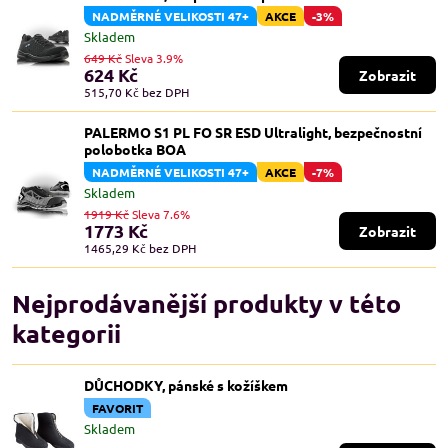
NADMĚRNÉ VELIKOSTI 47+
AKCE
-3%
Skladem
649 Kč
Sleva 3.9%
624 Kč
Zobrazit
515,70 Kč
bez DPH
PALERMO S1 PL FO SR ESD Ultralight, bezpečnostní
polobotka BOA
NADMĚRNÉ VELIKOSTI 47+
AKCE
-7%
Skladem
1919 Kč
Sleva 7.6%
1773 Kč
Zobrazit
1465,29 Kč
bez DPH
Nejprodávanější produkty v této
kategorii
DŮCHODKY, pánské s kožíškem
FAVORIT
Skladem