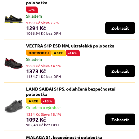
polobotka
-7%
Skladem
1399 Kč
Sleva 7.7%
1291 Kč
Zobrazit
1066,94 Kč
bez DPH
VECTRA S1P ESD NM, ultralehká polobotka
DOPRODEJ
AKCE
-14%
Skladem
1598 Kč
Sleva 14.1%
1373 Kč
Zobrazit
1134,71 Kč
bez DPH
LAND SAIBAI S1PS, odlehčená bezpečnostní
polobotka
AKCE
-18%
Skladem u výrobce
1334 Kč
Sleva 18.1%
1092 Kč
Zobrazit
902,48 Kč
bez DPH
MALAGA S1, bezpečnostní polobotka