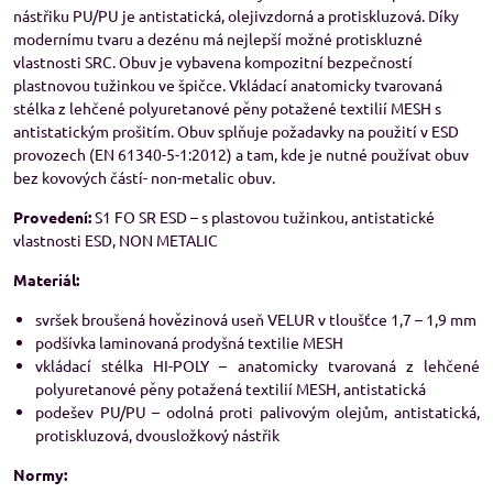
nástřiku PU/PU je antistatická, olejivzdorná a protiskluzová. Díky
modernímu tvaru a dezénu má nejlepší možné protiskluzné
vlastnosti SRC. Obuv je vybavena kompozitní bezpečností
plastnovou tužinkou ve špičce. Vkládací anatomicky tvarovaná
stélka z lehčené polyuretanové pěny potažené textilií MESH s
antistatickým prošitím. Obuv splňuje požadavky na použití v ESD
provozech (EN 61340-5-1:2012) a tam, kde je nutné používat obuv
bez kovových částí- non-metalic obuv.
Provedení:
S1 FO SR ESD – s plastovou tužinkou, antistatické
vlastnosti ESD, NON METALIC
Materiál:
svršek broušená hovězinová useň VELUR v tloušťce 1,7 – 1,9 mm
podšívka laminovaná prodyšná textilie MESH
vkládací stélka HI-POLY – anatomicky tvarovaná z lehčené
polyuretanové pěny potažená textilií MESH, antistatická
podešev PU/PU – odolná proti palivovým olejům, antistatická,
protiskluzová, dvousložkový nástřik
Normy: