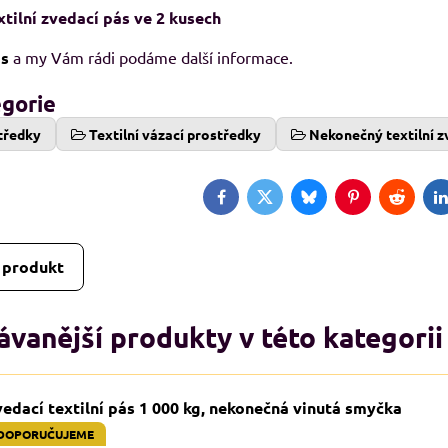
tilní zvedací pás ve 2 kusech
ás
a my Vám rádi podáme další informace.
egorie
tředky
Textilní vázací prostředky
Nekonečný textilní z
Facebook
Twitter
Bluesky
Pinterest
Reddit
L
 produkt
vanější produkty v této kategorii
edací textilní pás 1 000 kg, nekonečná vinutá smyčka
DOPORUČUJEME