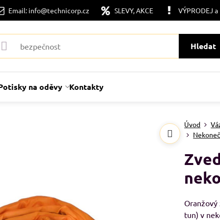
Email: info@technicorp.cz
SLEVY, AKCE
VÝPRODEJ a
Hledat
Potisky na oděvy
Kontakty
Úvod
Vá
Nekonečn
Zved
neko
Oranžový z
tun) v ne