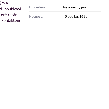
vým a
Provedení :
Nekonečný pás
ři používání
8%
eré chrání
Nosnost:
10 000 kg, 10 tun
y kontaktem
alfini BASIC 134, dámské Adler
Malfini BASIC 129, pánské 
tričko - modré odstíny
tričko - červené odstín
Skladem
Skladem
od 113 Kč
od 109 Kč
od 93,39 Kč
bez DPH
od 90,08 Kč
bez DPH