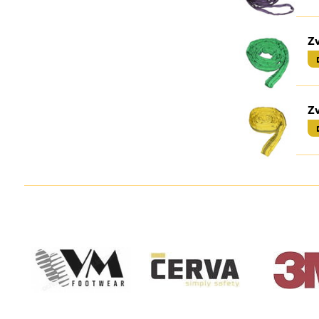
Zv
Zv