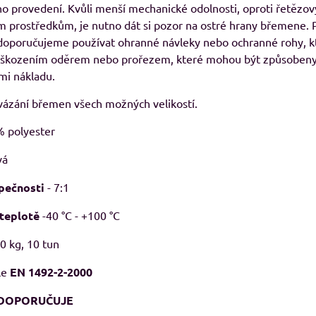
ho provedení. Kvůli menší mechanické odolnosti, oproti řetězo
 prostředkům, je nutno dát si pozor na ostré hrany břemene. P
8%
doporučujeme používat ohranné návleky nebo ochranné rohy, kt
oškozením oděrem nebo prořezem, které mohou být způsoben
29, pánské Adler
RESIST LS, triko s dlouhým rukávem
M
ami nákladu.
avé odstíny
Skladem
od 239 Kč
adem
vázání břemen všech možných velikostí.
09 Kč
od 197,52 Kč
bez DPH
Kč
bez DPH
 polyester
vá
pečnosti
- 7:1
 teplotě
-40 °C - +100 °C
0 kg, 10 tun
le
EN 1492-2-2000
 DOPORUČUJE