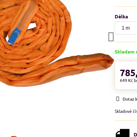
Délka
Skladem 
785
649 Kč
b
Dotaz 
Skladové čí
D