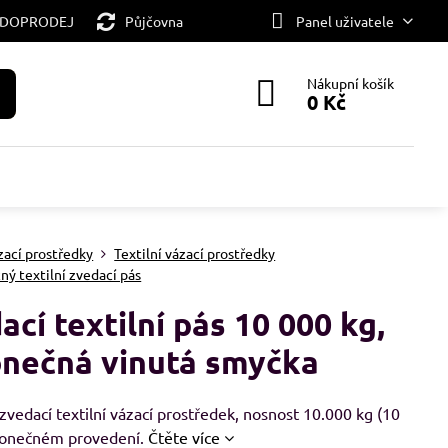
 DOPRODEJ
Půjčovna
Panel uživatele
Nákupní košík
0 Kč
zací prostředky
Textilní vázací prostředky
ý textilní zvedací pás
ací textilní pás 10 000 kg,
nečná vinutá smyčka
vedací textilní vázací prostředek, nosnost 10.000 kg (10
konečném provedení.
Čtěte více