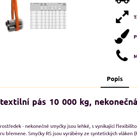
T
P
M
Popis
STI XXL+
NADMĚRNÉ VELIKOSTI XXL+
N
textilní pás 10 000 kg, nekonečná
A
prostředek - nekonečné smyčky jsou lehké, s vynikající flexibilito
aru břemene. Smyčky RS jsou vyráběny ze syntetických vláken 