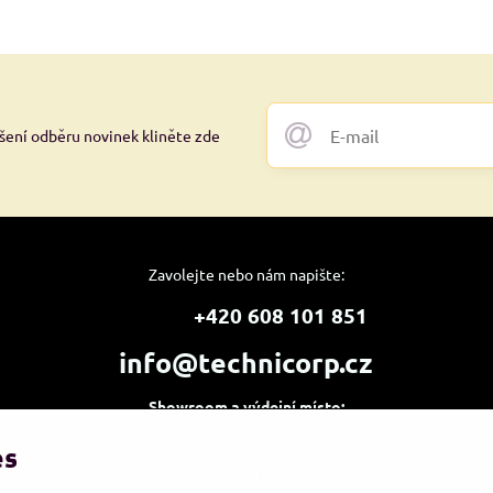
ášení odběru novinek kliněte zde
Zavolejte nebo nám napište:
+420 608 101 851
info@technicorp.cz
Showroom a výdejní místo:
TECHNICORP ESHOP s.r.o.
es
K Vltavě 653/63
143 00 Praha 4 – Modřany