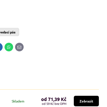
vedací pás
inkedIn
WhatsApp
E-
mail
od 71,39 Kč
Skladem
Zobrazit
od 59 Kč
bez DPH