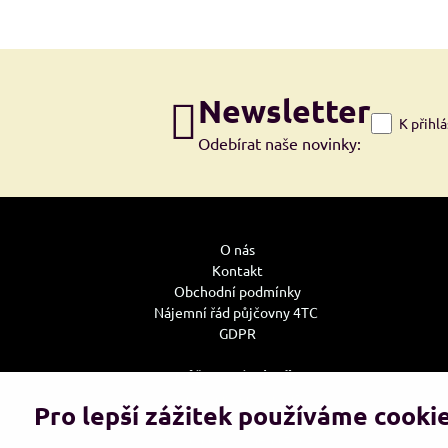
Newsletter
K přihl
Odebírat naše novinky:
O nás
Kontakt
Obchodní podmínky
Nájemní řád půjčovny 4TC
GDPR
Může se Vám hodit:
Jak u nás nakupovat
Pro lepší zážitek používáme cooki
Doprava
Reklamace, výměna zboží