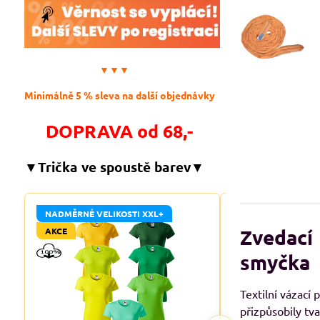
▼▼▼
Minimálně 5 % sleva na další objednávky
DOPRAVA od 68,-
▼Trička ve spoustě barev▼
NADMĚRNÉ VELIKOSTI XXL+
NADMĚRNÉ VELIKO
Zvedací 
AKCE
AKCE
smyčka
Textilní vázací 
přizpůsobily tv