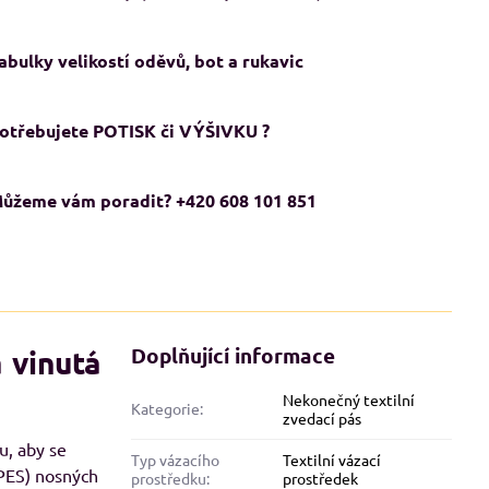
abulky velikostí oděvů, bot a rukavic
otřebujete POTISK či VÝŠIVKU ?
ůžeme vám poradit? +420 608 101 851
ADMĚRNÉ VELIKOSTI XXL+
NADMĚRNÉ VELIKOSTI XXL+
Doplňující informace
 vinutá
KCE
AKCE
Nekonečný textilní
Kategorie:
zvedací pás
u, aby se
Typ vázacího
Textilní vázací
(PES) nosných
prostředku:
prostředek