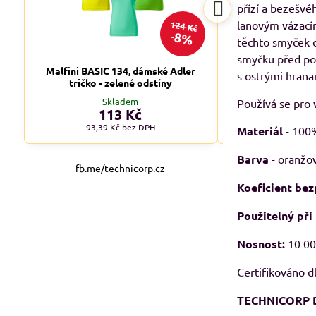
přízí a bezešvé
lanovým vázacím
124 Kč
8%
těchto smyček 
smyčku před p
Malfini BASIC 134, dámské Adler
Malfini BASIC 1
s ostrými hran
tričko - zelené odstíny
tričko - tm
Skladem
Skl
Používá se pro 
113 Kč
od 1
93,39 Kč
bez DPH
od 90,08 
Materiál
- 100%
Barva
- oranžo
fb.me/technicorp.cz
Koeficient bez
Použitelný při
Nosnost:
10 00
Certifikováno d
TECHNICORP