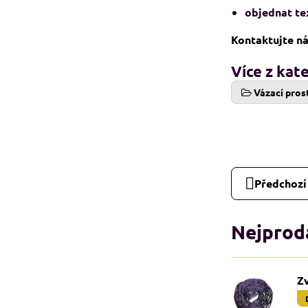
objednat tex
Kontaktujte n
Více z kat
Vázací pros
Předchozí
Nejprodá
Zv