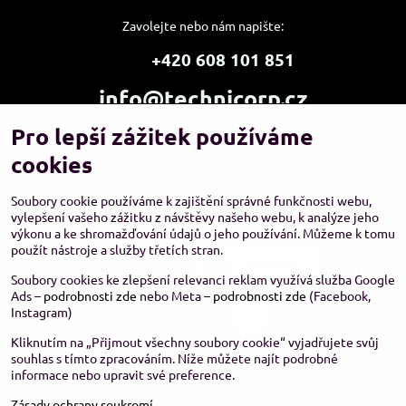
Zavolejte nebo nám napište:
+420 608 101 851
info@technicorp.cz
Pro lepší zážitek používáme
Showroom a výdejní místo:
TECHNICORP ESHOP s.r.o.
cookies
K Vltavě 653/63
143 00 Praha 4 – Modřany
Soubory cookie používáme k zajištění správné funkčnosti webu,
vylepšení vašeho zážitku z návštěvy našeho webu, k analýze jeho
výkonu a ke shromažďování údajů o jeho používání. Můžeme k tomu
použít nástroje a služby třetích stran.
Soubory cookies ke zlepšení relevanci reklam využívá služba Google
Ads –
podrobnosti zde
nebo Meta –
podrobnosti zde
(Facebook,
Instagram)
Kliknutím na „Přijmout všechny soubory cookie“ vyjadřujete svůj
souhlas s tímto zpracováním. Níže můžete najít podrobné
informace nebo upravit své preference.
Zásady ochrany soukromí