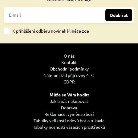
Odebírat
K přihlášení odběru novinek kliněte zde
O nás
Kontakt
Obchodní podmínky
Nájemní řád půjčovny 4TC
GDPR
Může se Vám hodit:
Jak u nás nakupovat
Doprava
Reklamace, výměna zboží
Tabulky velikostí oděvů bot a rukavic
Tabulky nosností vázacích prostředků