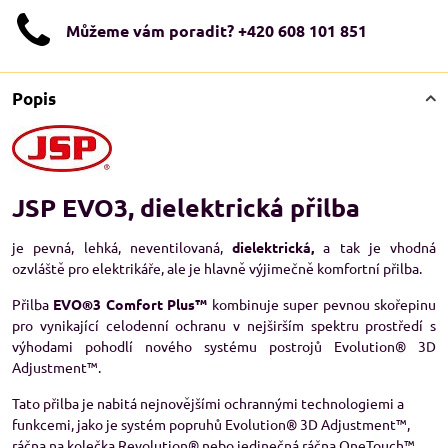
Můžeme vám poradit? +420 608 101 851
Popis
JSP EVO3, dielektrická přilba
je pevná, lehká, neventilovaná,
dielektrická,
a tak je vhodná
ozvláště pro elektrikáře, ale je hlavně výjimečně komfortní přilba.
Přilba
EVO®3 Comfort Plus™
kombinuje super pevnou skořepinu
pro vynikající celodenní ochranu v nejširším spektru prostředí s
výhodami pohodlí nového systému postrojů Evolution® 3D
Adjustment™.
Tato přilba je nabitá nejnovějšími ochrannými technologiemi a
funkcemi, jako je systém popruhů Evolution® 3D Adjustment™,
ráčna na kolečka Revolution® nebo jedinečná ráčna OneTouch™