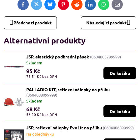
Facebook
Twitter
Bluesky
Pinterest
Reddit
LinkedIn
WhatsApp
E-
mail
Předchozí produkt
Následující produkt
Alternativní produkty
JSP, elastický podbradní pásek
(0604003799999)
Skladem
95 Kč
Do košíku
78,51 Kč
bez DPH
PALLADIO KIT, reflexní nálepky na přilbu
(0604008099999)
Skladem
68 Kč
Do košíku
56,20 Kč
bez DPH
JSP, reflexní nálepky EvoLit na přílbu
(0604006899999)
Na objednávku