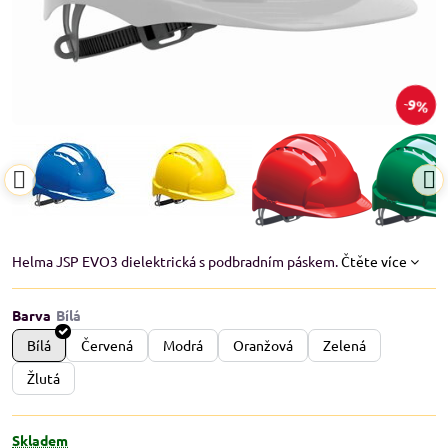
9%
Helma JSP EVO3 dielektrická s podbradním páskem.
Čtěte více
Barva
Bílá
Červená
Modrá
Oranžová
Zelená
Žlutá
Skladem