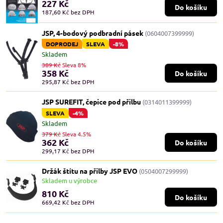
227 Kč
Do košíku
187,60 Kč
bez DPH
JSP, 4-bodový podbradní pásek
(0604007399999)
DOPRODEJ
SLEVA
-8%
Skladem
389 Kč
Sleva 8%
358 Kč
Do košíku
295,87 Kč
bez DPH
JSP SUREFIT, čepice pod přilbu
(0314011399999)
SLEVA
-4%
Skladem
379 Kč
Sleva 4.5%
362 Kč
Do košíku
299,17 Kč
bez DPH
Držák štítu na přilby JSP EVO
(0504007299999)
Skladem u výrobce
810 Kč
Do košíku
669,42 Kč
bez DPH