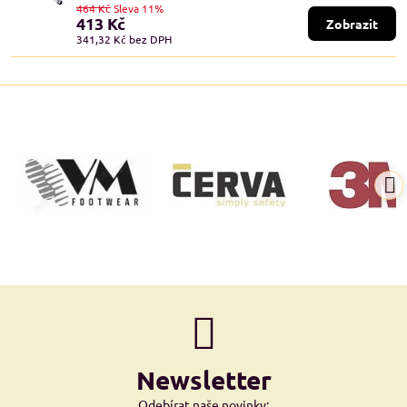
464 Kč
Sleva 11%
413 Kč
Zobrazit
341,32 Kč
bez DPH
Newsletter
Odebírat naše novinky: