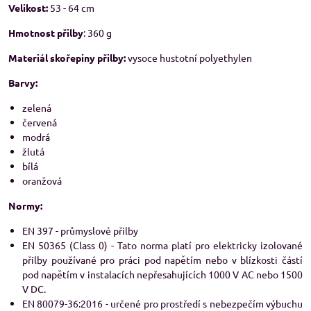
Velikost:
53 - 64 cm
Hmotnost přilby
: 360 g
Materiál skořepiny přilby:
vysoce hustotní polyethylen
Barvy:
zelená
červená
modrá
žlutá
bílá
oranžová
Normy:
EN 397 - průmyslové přilby
EN 50365 (Class 0) - Tato norma platí pro elektricky izolované
přilby používané pro práci pod napětím nebo v blízkosti částí
pod napětím v instalacích nepřesahujících 1000 V AC nebo 1500
V DC.
EN 80079-36:2016 - určené pro prostředí s nebezpečím výbuchu