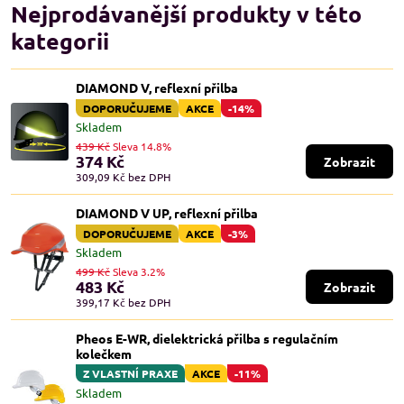
Nejprodávanější produkty v této
kategorii
DIAMOND V, reflexní přilba
DOPORUČUJEME
AKCE
-14%
Skladem
439 Kč
Sleva 14.8%
374 Kč
Zobrazit
309,09 Kč
bez DPH
DIAMOND V UP, reflexní přilba
DOPORUČUJEME
AKCE
-3%
Skladem
499 Kč
Sleva 3.2%
483 Kč
Zobrazit
399,17 Kč
bez DPH
Pheos E-WR, dielektrická přilba s regulačním
kolečkem
Z VLASTNÍ PRAXE
AKCE
-11%
Skladem