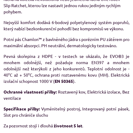
Slip Ratchet, kterou lze nastavit jednou rukou jediným rychlým
pohybem.
Nejvyšší komfort dodává 6-bodový polyetylenový systém popruhů,
který nabízí bezkonkurenční pohodlí bez kompromisů ve výkonu.
Potní pás Chamlon™ z bavlněného jádra s porézním PU zátěrem pro
maximální absorpci. PH neutrální, dermatologicky testováno.
Pevná skořepina z HDPE - v testech se ukázalo, že EVO®3 je
mnohem odolnější, než požaduje norma EN397 a mnohem
odolnější než kterýkoli z jeho konkurentů. Teplotní odolnost je -
40°C až + 50°C, ochrana proti roztavenému kovu (MM). Elektrická
izolační schopnost 1000 V (
EN 50365
).
Ochranné vlastnosti přilby:
Roztavený kov, Elektrická izolace, Bez
ventilace
Specifikace přilby:
Vyměnitelný postroj, Integrovaný potní pásek,
Slot pro chrániče sluchu
Za pozornost stojí i dlouhá
životnost 5 let
.