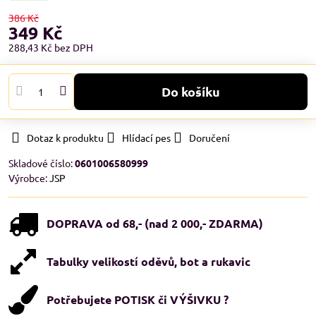
386 Kč
349 Kč
288,43 Kč
bez DPH
Do košíku
Dotaz k produktu
Hlídací pes
Doručení
Skladové číslo:
0601006580999
Výrobce:
JSP
DOPRAVA od 68,- (nad 2 000,- ZDARMA)
Tabulky velikostí oděvů, bot a rukavic
Potřebujete POTISK či VÝŠIVKU ?