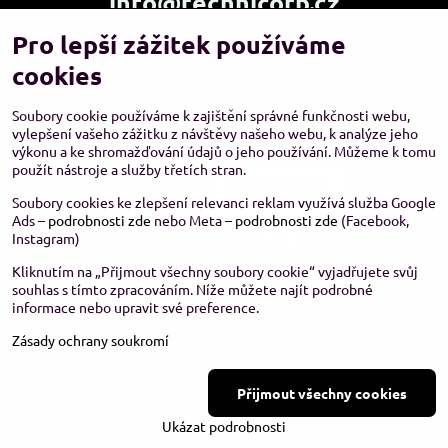
info@technicorp.cz
Pro lepší zážitek používáme
Showroom a výdejní místo:
TECHNICORP ESHOP s.r.o.
cookies
K Vltavě 653/63
143 00 Praha 4 – Modřany
Soubory cookie používáme k zajištění správné funkčnosti webu,
vylepšení vašeho zážitku z návštěvy našeho webu, k analýze jeho
výkonu a ke shromažďování údajů o jeho používání. Můžeme k tomu
použít nástroje a služby třetích stran.
Soubory cookies ke zlepšení relevanci reklam využívá služba Google
Ads –
podrobnosti zde
nebo Meta –
podrobnosti zde
(Facebook,
Instagram)
Kliknutím na „Přijmout všechny soubory cookie“ vyjadřujete svůj
souhlas s tímto zpracováním. Níže můžete najít podrobné
informace nebo upravit své preference.
Zásady ochrany soukromí
©
2026
Copyright
Přijmout všechny cookies
Předvolby soukromí
Zásady ochrany soukromí
Stav objednávky
Ukázat podrobnosti
Vytvořeno systémem:
ByznysWeb.cz