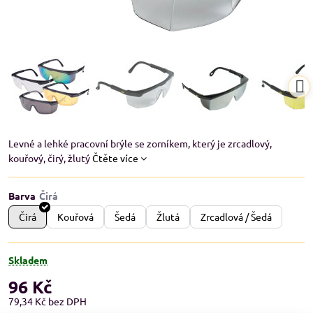
Levné a lehké pracovní brýle se zorníkem, který je zrcadlový,
kouřový, čirý, žlutý
Čtěte více
Barva
Čirá
Kouřová
Šedá
Žlutá
Zrcadlová / Šedá
Skladem
96 Kč
79,34 Kč
bez DPH