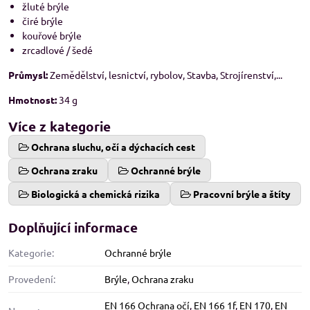
žluté brýle
čiré brýle
kouřové brýle
zrcadlové / šedé
Průmysl:
Zemědělství, lesnictví, rybolov, Stavba, Strojírenství,...
Hmotnost:
34 g
Více z kategorie
Ochrana sluchu, očí a dýchacích cest
Ochrana zraku
Ochranné brýle
Biologická a chemická rizika
Pracovní brýle a štíty
Doplňující informace
Kategorie:
Ochranné brýle
Provedení:
Brýle
,
Ochrana zraku
EN 166 Ochrana očí
,
EN 166 1f
,
EN 170
,
EN