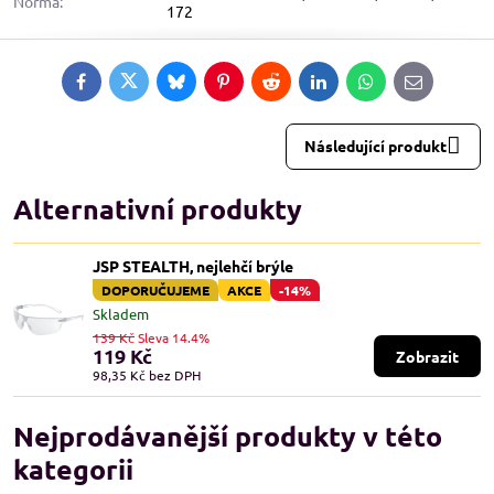
Norma:
172
Facebook
Twitter
Bluesky
Pinterest
Reddit
LinkedIn
WhatsApp
E-
mail
Následující produkt
Alternativní produkty
JSP STEALTH, nejlehčí brýle
DOPORUČUJEME
AKCE
-14%
Skladem
139 Kč
Sleva 14.4%
119 Kč
Zobrazit
98,35 Kč
bez DPH
Nejprodávanější produkty v této
kategorii