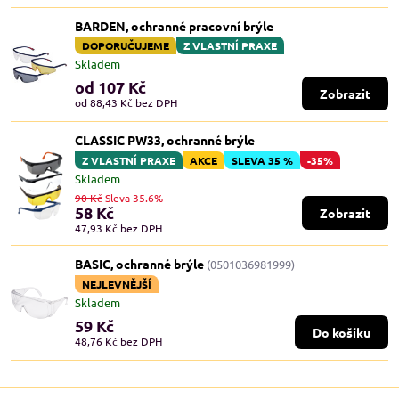
BARDEN, ochranné pracovní brýle
DOPORUČUJEME
Z VLASTNÍ PRAXE
Skladem
od 107 Kč
Zobrazit
od 88,43 Kč
bez DPH
CLASSIC PW33, ochranné brýle
Z VLASTNÍ PRAXE
AKCE
SLEVA 35 %
-35%
Skladem
90 Kč
Sleva 35.6%
58 Kč
Zobrazit
47,93 Kč
bez DPH
BASIC, ochranné brýle
(0501036981999)
NEJLEVNĚJŠÍ
Skladem
59 Kč
Do košíku
48,76 Kč
bez DPH