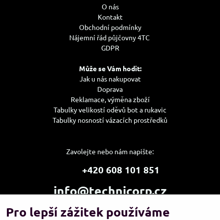
O nás
Kontakt
Obchodní podmínky
Nájemní řád půjčovny 4TC
GDPR
Může se Vám hodit:
Jak u nás nakupovat
Doprava
Reklamace, výměna zboží
Tabulky velikostí oděvů bot a rukavic
Tabulky nosností vázacích prostředků
Zavolejte nebo nám napište:
+420 608 101 851
info@technicorp.cz
Pro lepší zážitek používáme
Showroom a výdejní místo: