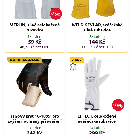
25%
MERLIN, silné celokožené
WELD KEVLAR, svářečské
rukavice
silné rukavice
Skladem
Skladem
59 Kč
144 Kč
48,76 Kč
bez DPH
119,01 Kč
bez DPH
DOPORUČUJEME
AKCE
16%
TIGový prst 10-1099, pro
EFFECT, celokožené
zvýšení ochrany při sváření
svářečské rukavice
Skladem
Skladem
242 Kč
299 Kč