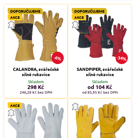
DOPORUČUJEME
DOPORUČUJEME
AKCE
AKCE
34%
6%
CALANDRA, svářečské
SANDPIPER, svářečské
silné rukavice
silné rukavice
Skladem
Skladem
298 Kč
od 104 Kč
246,28 Kč
bez DPH
od 85,95 Kč
bez DPH
AKCE