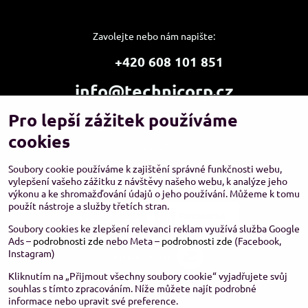
Zavolejte nebo nám napište:
+420 608 101 851
info@technicorp.cz
Pro lepší zážitek používáme
Showroom a výdejní místo:
TECHNICORP ESHOP s.r.o.
cookies
K Vltavě 653/63
143 00 Praha 4 – Modřany
Soubory cookie používáme k zajištění správné funkčnosti webu,
vylepšení vašeho zážitku z návštěvy našeho webu, k analýze jeho
výkonu a ke shromažďování údajů o jeho používání. Můžeme k tomu
použít nástroje a služby třetích stran.
Soubory cookies ke zlepšení relevanci reklam využívá služba Google
Ads –
podrobnosti zde
nebo Meta –
podrobnosti zde
(Facebook,
Instagram)
Kliknutím na „Přijmout všechny soubory cookie“ vyjadřujete svůj
souhlas s tímto zpracováním. Níže můžete najít podrobné
informace nebo upravit své preference.