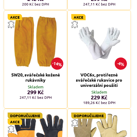
200 Kč
bez DPH
247,11 Kč
bez DPH
AKCE
AKCE
14%
4%
SW20, svářečské kožené
VOC6x, protiřezné
rukávníky
svářečské rukavice pro
univerzální použití
Skladem
299 Kč
Skladem
229 Kč
247,11 Kč
bez DPH
189,26 Kč
bez DPH
DOPORUČUJEME
DOPORUČUJEME
AKCE