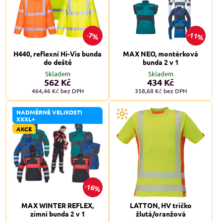
11%
7%
H440, reflexní Hi-Vis bunda
MAX NEO, montérková
do deště
bunda 2 v 1
Skladem
Skladem
562 Kč
434 Kč
464,46 Kč
bez DPH
358,68 Kč
bez DPH
NADMĚRNÉ VELIKOSTI
XXXL+
AKCE
16%
MAX WINTER REFLEX,
LATTON, HV tričko
zimní bunda 2 v 1
žlutá/oranžová