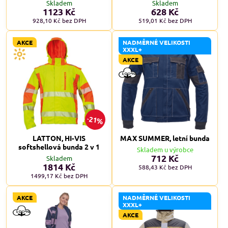
Skladem
Skladem
1123 Kč
628 Kč
928,10 Kč
bez DPH
519,01 Kč
bez DPH
AKCE
NADMĚRNÉ VELIKOSTI
XXXL+
AKCE
21%
LATTON, HI-VIS
MAX SUMMER, letní bunda
softshellová bunda 2 v 1
Skladem u výrobce
712 Kč
Skladem
1814 Kč
588,43 Kč
bez DPH
1499,17 Kč
bez DPH
AKCE
NADMĚRNÉ VELIKOSTI
XXXL+
AKCE