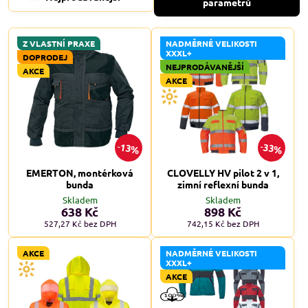
parametrů
Z VLASTNÍ PRAXE
NADMĚRNÉ VELIKOSTI
XXXL+
DOPRODEJ
NEJPRODÁVANĚJŠÍ
AKCE
AKCE
13%
33%
EMERTON, montérková
CLOVELLY HV pilot 2 v 1,
bunda
zimní reflexní bunda
Skladem
Skladem
638 Kč
898 Kč
527,27 Kč
bez DPH
742,15 Kč
bez DPH
AKCE
NADMĚRNÉ VELIKOSTI
XXXL+
AKCE