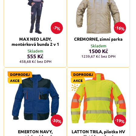
16%
7%
MAX NEO LADY,
CREMORNE, zimní parka
montérková bunda 2 v 1
Skladem
1500 Kč
Skladem
555 Kč
1239,67 Kč
bez DPH
458,68 Kč
bez DPH
DOPRODEJ
DOPRODEJ
AKCE
AKCE
30%
19%
EMERTON NAVY,
LATTON TRILA, pilotka HV