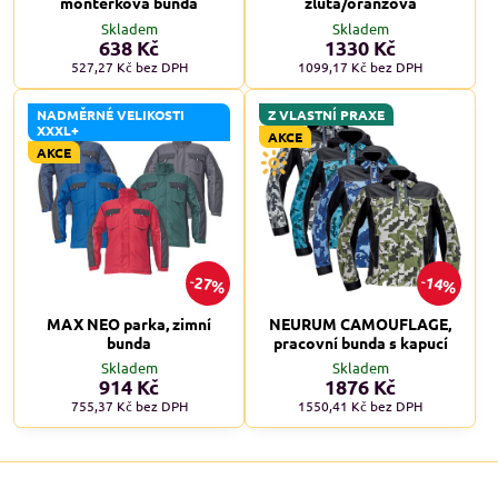
montérková bunda
žlutá/oranžová
Skladem
Skladem
638 Kč
1330 Kč
527,27 Kč
bez DPH
1099,17 Kč
bez DPH
NADMĚRNÉ VELIKOSTI
Z VLASTNÍ PRAXE
XXXL+
AKCE
AKCE
27%
14%
MAX NEO parka, zimní
NEURUM CAMOUFLAGE,
bunda
pracovní bunda s kapucí
Skladem
Skladem
914 Kč
1876 Kč
755,37 Kč
bez DPH
1550,41 Kč
bez DPH