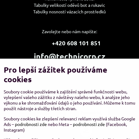
Tabulky velikostí oděvů bot a rukavic
Tabulky nosností vázacích prostředků
Zavolejte nebo nám napište:
+420 608 101 851
info@technicorp.cz
Pro lepší zážitek používáme
Showroom a výdejní místo:
TECHNICORP ESHOP s.r.o.
cookies
K Vltavě 653/63
143 00 Praha 4 – Modřany
Soubory cookie používáme k zajištění správné funkčnosti webu,
vylepšení vašeho zážitku z návštěvy našeho webu, k analýze jeho
výkonu a ke shromažďování údajů o jeho používání. Můžeme k tomu
použít nástroje a služby třetích stran.
Soubory cookies ke zlepšení relevanci reklam využívá služba Google
Ads –
podrobnosti zde
nebo Meta –
podrobnosti zde
(Facebook,
Instagram)