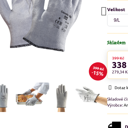
Velikost
Skladem
399 Kč
338
399 Kč
15%
279,34 
Dotaz 
Skladové čí
Výrobce:
An
D