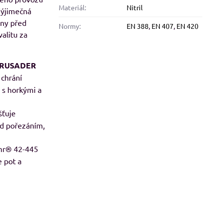
Materiál:
Nitril
ýjimečná
8%
ány před
Normy:
EN 388
,
EN 407
,
EN 420
valitu za
alfini BASIC 134, dámské Adler
Malfini BASIC 129, pánské 
tričko - modré odstíny
tričko - červené odstín
RUSADER
Skladem
Skladem
 chrání
od 113 Kč
od 109 Kč
od 93,39 Kč
bez DPH
od 90,08 Kč
bez DPH
i s horkými a
šťuje
ed pořezáním,
rmr® 42-445
e pot a