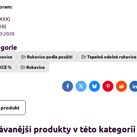
norem:
XXX)
1B)
0:2020
egorie
kavice
Rukavice podle použití
Tepelně odolné rukavice
KCE %
Rukavice
Facebook
Twitter
Bluesky
Pinterest
Reddit
L
 produkt
vanější produkty v této kategorii