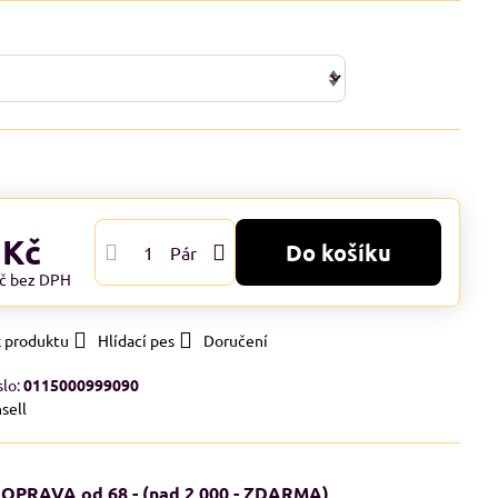
 Kč
Do košíku
Pár
Kč
bez DPH
k produktu
Hlídací pes
Doručení
slo:
0115000999090
sell
OPRAVA od 68,- (nad 2 000,- ZDARMA)