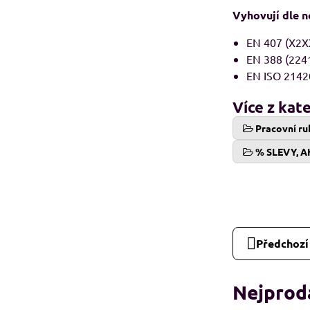
Vyhovují dle 
EN 407 (X2X
EN 388 (224
EN ISO 2142
Více z kat
Pracovní ru
% SLEVY, A
Předchozí
Nejprodá