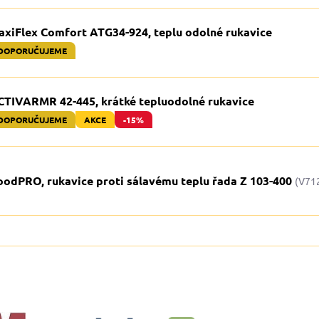
axiFlex Comfort ATG34-924, teplu odolné rukavice
DOPORUČUJEME
CTIVARMR 42-445, krátké tepluodolné rukavice
DOPORUČUJEME
AKCE
-15%
oodPRO, rukavice proti sálavému teplu řada Z 103-400
(V71