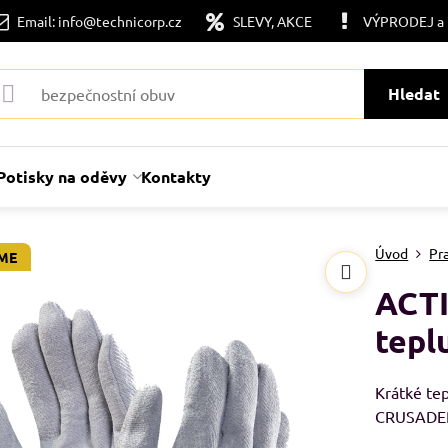
Email: info@technicorp.cz
SLEVY, AKCE
VÝPRODEJ a
Hledat
Potisky na oděvy
Kontakty
Úvod
Pr
ME
ACTI
tepl
Krátké tep
CRUSADER