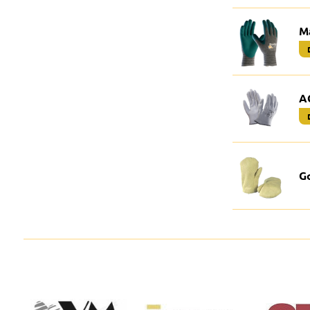
M
A
G