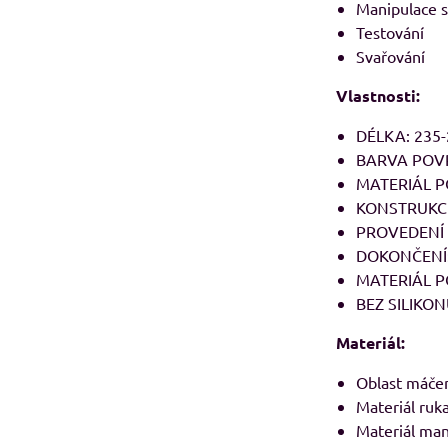
Manipulace s
Testování
Svařování
Vlastnosti:
DÉLKA: 235
BARVA POVR
MATERIÁL PO
KONSTRUKCE
PROVEDENÍ 
DOKONČENÍ: 
MATERIÁL PO
BEZ SILIKO
Materiál:
Oblast máčení
Materiál ruka
Materiál manž