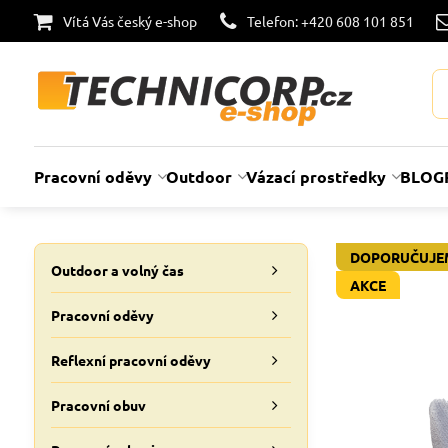
Vítá Vás český e-shop
Telefon: +420 608 101 851
Pracovní oděvy
Outdoor
Vázací prostředky
BLOG
DOPORUČUJE
Outdoor a volný čas
AKCE
Pracovní oděvy
Reflexní pracovní oděvy
Pracovní obuv