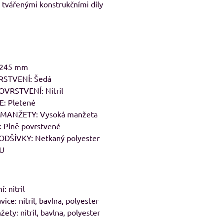
 tvářenými konstrukčními díly
-245 mm
STVENÍ: Šedá
VRSTVENÍ: Nitril
: Pletené
MANŽETY: Vysoká manžeta
Plně povrstvené
DŠÍVKY: Netkaný polyester
NU
: nitril
vice: nitril, bavlna, polyester
ety: nitril, bavlna, polyester