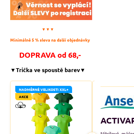
▼▼▼
Minimálně 5 % sleva na další objednávky
DOPRAVA od 68,-
▼Trička ve spoustě barev▼
NADMĚRNÉ VELIKOSTI XXL+
NADMĚRNÉ VELIKO
AKCE
AKCE
ACTIVAR
Nitrilové, máče