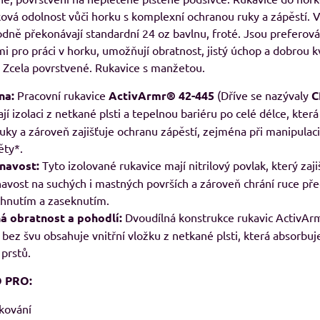
ková odolnost vůči horku s komplexní ochranou ruky a zápěstí.
V
8%
dně překonávají standardní 24 oz bavlnu, froté. Jsou preferov
mi pro práci v horku, umožňují obratnost, jistý úchop a dobrou k
 Zcela povrstvené. Rukavice s manžetou.
29, pánské Adler
RESIST LS, triko s dlouhým rukávem
M
avé odstíny
Skladem
na:
Pracovní rukavice
ActivArmr® 42-445
(Dříve se nazývaly
C
od 239 Kč
adem
ají izolaci z netkané plsti a tepelnou bariéru po celé délce, která
09 Kč
od 197,52 Kč
bez DPH
Kč
bez DPH
ruky a zároveň zajišťuje ochranu zápěstí, zejména při manipulac
ěty*.
navost:
Tyto izolované rukavice mají nitrilový povlak, který zaji
avost na suchých i mastných površích a zároveň chrání ruce př
chnutím a zaseknutím.
á obratnost a pohodlí:
Dvoudílná konstrukce rukavic ActivA
 bez švu obsahuje vnitřní vložku z netkané plsti, která absorbuj
 prstů.
 PRO:
ikování