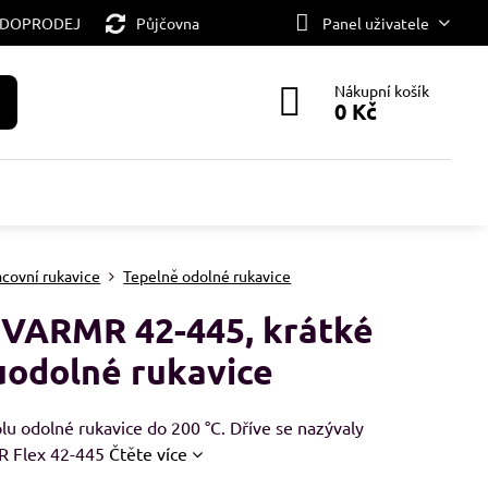
 DOPRODEJ
Půjčovna
Panel uživatele
Nákupní košík
0 Kč
acovní rukavice
Tepelně odolné rukavice
VARMR 42-445, krátké
uodolné rukavice
lu odolné rukavice do 200 °C. Dříve se nazývaly
 Flex 42-445
Čtěte více