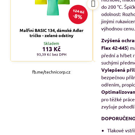
do 200 °C.
Špič
124 Kč
odolnost: Rozho
8%
jinými rukavice
výhodnou cenu.
Malfini BASIC 134, dámské Adler
Malfini BASIC 1
tričko - zelené odstíny
tričko - tm
Zvýšená ochra
Skladem
Skl
Flex 42-445
) m
113 Kč
od 1
93,39 Kč
bez DPH
od 90,08 
přední a hřbet 
suchými předm
Vylepšená přil
fb.me/technicorp.cz
bezpečnou přiln
odřením, propí
Optimalizovan
pro těžké práce
zvyšuje pohodlí
DOPORUČENO
Tlakové vstř