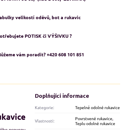
abulky velikostí oděvů, bot a rukavic
otřebujete POTISK či VÝŠIVKU ?
ůžeme vám poradit? +420 608 101 851
ADMĚRNÉ VELIKOSTI XXL+
NADMĚRNÉ VELIKOSTI XXL+
KCE
AKCE
Doplňující informace
Kategorie:
Tepelně odolné rukavice
ukavice
Povrstvené rukavice
,
Vlastnosti:
Teplu odolné rukavice
kého provozu