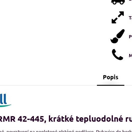
T
P
M
Popis
STI XXL+
NADMĚRNÉ VELIKOSTI XXL+
N
A
MR 42-445, krátké tepluodolné r
né, povrstvení na nepletené plstěné podšívce. Rukavice do hor