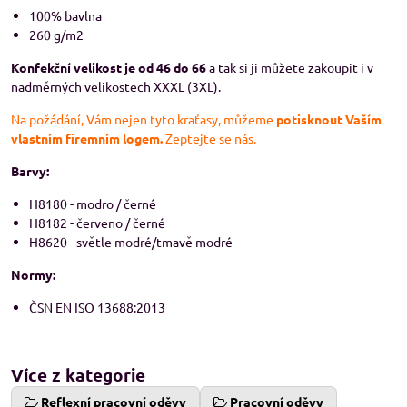
100% bavlna
260 g/m2
Konfekční velikost je od 46 do 66
a tak si ji můžete zakoupit i v
nadměrných velikostech XXXL (3XL).
Na požádání, Vám nejen tyto kraťasy, můžeme
potisknout Vaším
vlastním firemním logem.
Zeptejte se nás.
Barvy:
H8180 - modro / černé
H8182 - červeno / černé
H8620 - světle modré/tmavě modré
Normy:
ČSN EN ISO 13688:2013
Více z kategorie
Reflexní pracovní oděvy
Pracovní oděvy