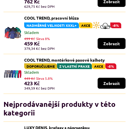
762 Kč
Zobrazit
629,75 Kč
bez DPH
COOL TREND, pracovní blůza
NADMĚRNÉ VELIKOSTI XXXL+
AKCE
-8%
Skladem
499 Kč
Sleva 8%
459 Kč
Zobrazit
379,34 Kč
bez DPH
COOL TREND, montérkové pasové kalhoty
DOPORUČUJEME
Z VLASTNÍ PRAXE
AKCE
-5%
Skladem
449 Kč
Sleva 5.8%
423 Kč
Zobrazit
349,59 Kč
bez DPH
Nejprodávanější produkty v této
kategorii
LUXY DENIS, kraťasy s náprsenkou