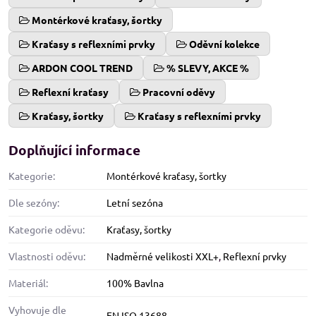
Montérkové kraťasy, šortky
Kraťasy s reflexními prvky
Oděvní kolekce
ARDON COOL TREND
% SLEVY, AKCE %
Reflexní kraťasy
Pracovní oděvy
Kraťasy, šortky
Kraťasy s reflexními prvky
Doplňující informace
Kategorie:
Montérkové kraťasy, šortky
Dle sezóny:
Letní sezóna
Kategorie oděvu:
Kraťasy, šortky
Vlastnosti oděvu:
Nadměrné velikosti XXL+
,
Reflexní prvky
Materiál:
100% Bavlna
Vyhovuje dle
EN ISO 13688