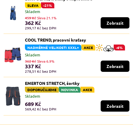
SLEVA
-21%
Skladem
459 Kč
Sleva 21.1%
362 Kč
Zobrazit
299,17 Kč
bez DPH
COOL TREND, pracovní kraťasy
NADMĚRNÉ VELIKOSTI XXXL+
AKCE
-6%
Skladem
362 Kč
Sleva 6.9%
337 Kč
Zobrazit
278,51 Kč
bez DPH
EMERTON STRETCH, šortky
DOPORUČUJEME
NOVINKA
AKCE
Skladem
689 Kč
Zobrazit
569,42 Kč
bez DPH