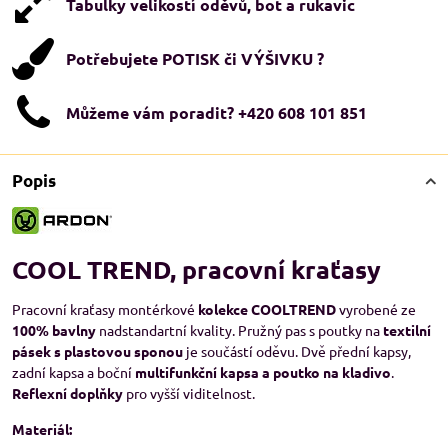
Tabulky velikostí oděvů, bot a rukavic
Potřebujete POTISK či VÝŠIVKU ?
Můžeme vám poradit? +420 608 101 851
Popis
COOL TREND, pracovní kraťasy
Pracovní kraťasy montérkové
kolekce COOLTREND
vyrobené ze
100% bavlny
nadstandartní kvality. Pružný pas s poutky na
textilní
pásek s plastovou sponou
je součástí oděvu. Dvě přední kapsy,
zadní kapsa a boční
multifunkční kapsa a poutko na kladivo
.
Reflexní doplňky
pro vyšší viditelnost.
Materiál: