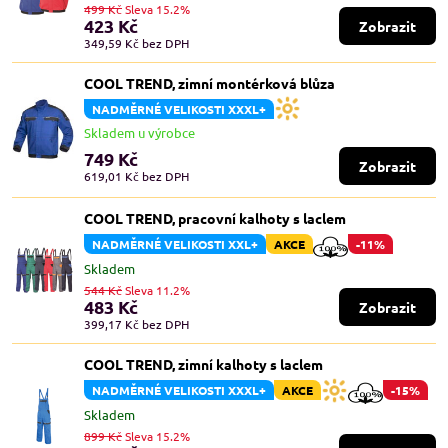
499 Kč
Sleva 15.2%
423 Kč
Zobrazit
349,59 Kč
bez DPH
COOL TREND, zimní montérková blůza
NADMĚRNÉ VELIKOSTI XXXL+
Skladem u výrobce
749 Kč
Zobrazit
619,01 Kč
bez DPH
COOL TREND, pracovní kalhoty s laclem
NADMĚRNÉ VELIKOSTI XXL+
AKCE
-11%
Skladem
544 Kč
Sleva 11.2%
483 Kč
Zobrazit
399,17 Kč
bez DPH
COOL TREND, zimní kalhoty s laclem
NADMĚRNÉ VELIKOSTI XXXL+
AKCE
-15%
Skladem
899 Kč
Sleva 15.2%