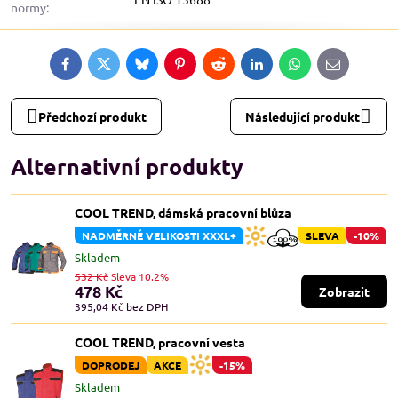
normy:
Facebook
Twitter
Bluesky
Pinterest
Reddit
LinkedIn
WhatsApp
E-
mail
Předchozí produkt
Následující produkt
Alternativní produkty
COOL TREND, dámská pracovní blůza
NADMĚRNÉ VELIKOSTI XXXL+
SLEVA
-10%
Skladem
532 Kč
Sleva 10.2%
478 Kč
Zobrazit
395,04 Kč
bez DPH
COOL TREND, pracovní vesta
DOPRODEJ
AKCE
-15%
Skladem