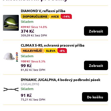
DIAMOND V, reflexní přilba
DOPORUČUJEME
AKCE
-14%
Skladem
439 Kč
Sleva 14.8%
374 Kč
Zobrazit
309,09 Kč
bez DPH
CLIMAX 5-RS, ochranná pracovní přilba
NEJLEVNĚJŠÍ
SLEVA
-8%
Skladem
108 Kč
Sleva 8.3%
99 Kč
Zobrazit
81,82 Kč
bez DPH
DYNAMIC JUGALPHA, 4 bodový podbradní pásek
(JUGALDYN)
Skladem
91 Kč
Do košíku
75,21 Kč
bez DPH