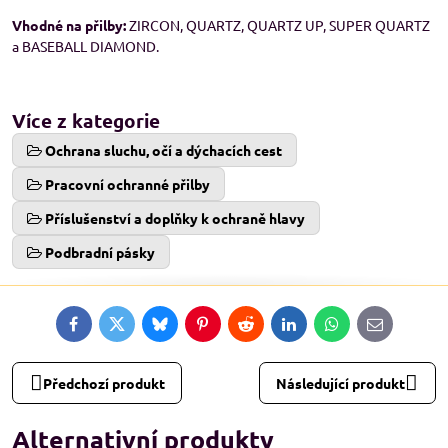
Vhodné na přilby:
ZIRCON, QUARTZ, QUARTZ UP, SUPER QUARTZ
a BASEBALL DIAMOND.
Více z kategorie
Ochrana sluchu, očí a dýchacích cest
Pracovní ochranné přilby
Příslušenství a doplňky k ochraně hlavy
Podbradní pásky
Facebook
Twitter
Bluesky
Pinterest
Reddit
LinkedIn
WhatsApp
E-
mail
Předchozí produkt
Následující produkt
Alternativní produkty