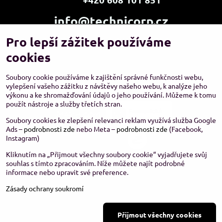
info@technicorp.cz
Pro lepší zážitek používáme
Showroom a výdejní místo:
TECHNICORP ESHOP s.r.o.
cookies
K Vltavě 653/63
143 00 Praha 4 – Modřany
Soubory cookie používáme k zajištění správné funkčnosti webu,
vylepšení vašeho zážitku z návštěvy našeho webu, k analýze jeho
výkonu a ke shromažďování údajů o jeho používání. Můžeme k tomu
použít nástroje a služby třetích stran.
Soubory cookies ke zlepšení relevanci reklam využívá služba Google
Ads –
podrobnosti zde
nebo Meta –
podrobnosti zde
(Facebook,
Instagram)
Kliknutím na „Přijmout všechny soubory cookie“ vyjadřujete svůj
souhlas s tímto zpracováním. Níže můžete najít podrobné
informace nebo upravit své preference.
Zásady ochrany soukromí
©
2026
Copyright
Přijmout všechny cookies
Předvolby soukromí
Zásady ochrany soukromí
Stav objednávky