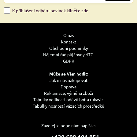
K přihlášení odběru novinek kliněte zde
O nás
Kontakt
Obchodní podmínky
Nájemní řád půjčovny 4TC
GDPR
Může se Vám hodit:
Jak u nás nakupovat
Doprava
Reklamace, výměna zboží
Tabulky velikostí oděvů bot a rukavic
Tabulky nosností vázacích prostředků
Zavolejte nebo nám napište:
+420 608 101 851