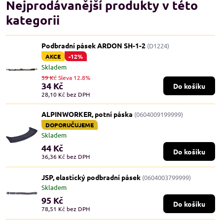
Nejprodávanější produkty v této
kategorii
Podbradní pásek ARDON SH-1-2
(D1224)
AKCE
-12%
Skladem
39 Kč
Sleva 12.8%
34 Kč
Do košíku
28,10 Kč
bez DPH
ALPINWORKER, potní páska
(0604009199999)
DOPORUČUJEME
Skladem
44 Kč
Do košíku
36,36 Kč
bez DPH
JSP, elastický podbradní pásek
(0604003799999)
Skladem
95 Kč
Do košíku
78,51 Kč
bez DPH