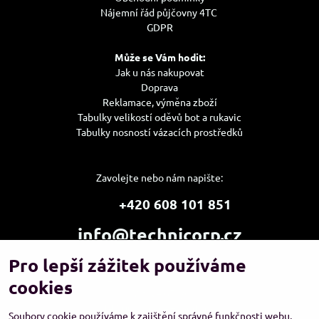
Nájemní řád půjčovny 4TC
GDPR
Může se Vám hodit:
Jak u nás nakupovat
Doprava
Reklamace, výměna zboží
Tabulky velikostí oděvů bot a rukavic
Tabulky nosností vázacích prostředků
Zavolejte nebo nám napište:
+420 608 101 851
info@technicorp.cz
Pro lepší zážitek používáme
Showroom a výdejní místo:
TECHNICORP ESHOP s.r.o.
cookies
K Vltavě 653/63
143 00 Praha 4 – Modřany
Soubory cookie používáme k zajištění správné funkčnosti webu,