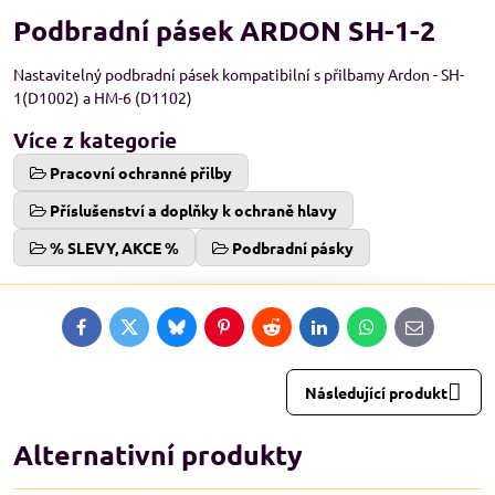
Podbradní pásek ARDON SH-1-2
Nastavitelný podbradní pásek kompatibilní s přilbamy Ardon - SH-
1(D1002) a HM-6 (D1102)
Více z kategorie
Pracovní ochranné přilby
Příslušenství a doplňky k ochraně hlavy
% SLEVY, AKCE %
Podbradní pásky
Facebook
Twitter
Bluesky
Pinterest
Reddit
LinkedIn
WhatsApp
E-
mail
Následující produkt
Alternativní produkty