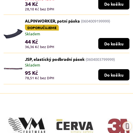
34 Kč
Do košíku
28,10 Kč
bez DPH
ALPINWORKER, potní páska
(0604009199999)
DOPORUČUJEME
Skladem
44 Kč
Do košíku
36,36 Kč
bez DPH
JSP, elastický podbradní pásek
(0604003799999)
Skladem
95 Kč
Do košíku
78,51 Kč
bez DPH