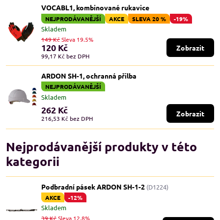
VOCABL1, kombinované rukavice
NEJPRODÁVANĚJŠÍ
AKCE
SLEVA 20 %
-19%
Skladem
149 Kč
Sleva 19.5%
120 Kč
Zobrazit
99,17 Kč
bez DPH
ARDON SH-1, ochranná přilba
NEJPRODÁVANĚJŠÍ
Skladem
262 Kč
Zobrazit
216,53 Kč
bez DPH
Nejprodávanější produkty v této
kategorii
Podbradní pásek ARDON SH-1-2
(D1224)
AKCE
-12%
Skladem
39 Kč
Sleva 12.8%