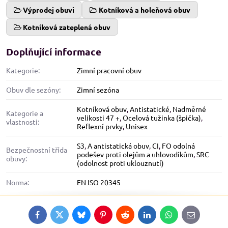
Výprodej obuvi
Kotníková a holeňová obuv
Kotníková zateplená obuv
Doplňující informace
Kategorie:
Zimní pracovní obuv
Obuv dle sezóny:
Zimní sezóna
Kotníková obuv
,
Antistatické
,
Nadměrné
Kategorie a
velikosti 47 +
,
Ocelová tužinka (špička)
,
vlastnosti:
Reflexní prvky
,
Unisex
S3
,
A antistatická obuv
,
CI
,
FO odolná
Bezpečnostní třída
podešev proti olejům a uhlovodíkům
,
SRC
obuvy:
(odolnost proti uklouznutí)
Norma:
EN ISO 20345
Facebook
Twitter
Bluesky
Pinterest
Reddit
LinkedIn
WhatsApp
E-
mail