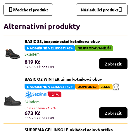
Předchozí produkt
Následující produkt
Alternativní produkty
BASIC S3, bezpečnostní kotníková obuv
NADMĚRNÉ VELIKOSTI 47+
NEJPRODÁVANĚJŠÍ
Skladem
819 Kč
Zobrazit
676,86 Kč
bez DPH
BASIC O2 WINTER, zimní kotníková obuv
NADMĚRNÉ VELIKOSTI 47+
DOPRODEJ
AKCE
-21%
Skladem
859 Kč
Sleva 21.7%
673 Kč
Zobrazit
556,20 Kč
bez DPH
SUPREMA GEL INSOLE, vkládací gelová stélka