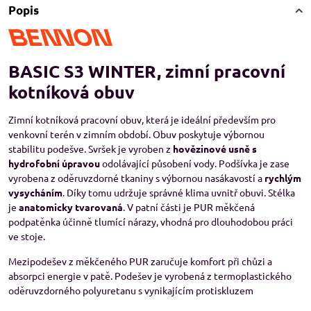
Popis
BASIC S3 WINTER, zimní pracovní
kotníková obuv
Zimní kotníková pracovní obuv, která je ideální především pro
venkovní terén v zimním období. Obuv poskytuje výbornou
stabilitu podešve. Svršek je vyroben z
hovězinové usně s
hydrofobní úpravou
odolávající působení vody. Podšívka je zase
vyrobena z oděruvzdorné tkaniny s výbornou nasákavostí a
rychlým
vysycháním
. Díky tomu udržuje správné klima uvnitř obuvi. Stélka
je
anatomicky tvarovaná
. V patní části je PUR měkčená
podpatěnka účinně tlumící nárazy, vhodná pro dlouhodobou práci
ve stoje.
Mezipodešev z měkčeného PUR zaručuje komfort při chůzi a
absorpci energie v patě. Podešev je vyrobená z termoplastického
oděruvzdorného polyuretanu s vynikajícím protiskluzem