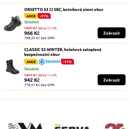
ORSETTO S3 CI SRC, kotníková zimní obuv
AKCE
-11%
Skladem
1087 Kč
Sleva 11.1%
966 Kč
Zobrazit
798,35 Kč
bez DPH
CLASSIC S3 WINTER, holeňová zateplená
bezpečnostní obuv
AKCE
-11%
Skladem
1063 Kč
Sleva 11.4%
942 Kč
Zobrazit
778,51 Kč
bez DPH