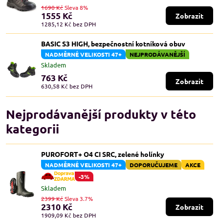
1690 Kč
Sleva 8%
1555 Kč
Zobrazit
1285,12 Kč
bez DPH
BASIC S3 HIGH, bezpečnostní kotníková obuv
NADMĚRNÉ VELIKOSTI 47+
NEJPRODÁVANĚJŠÍ
Skladem
763 Kč
Zobrazit
630,58 Kč
bez DPH
Nejprodávanější produkty v této
kategorii
PUROFORT+ O4 CI SRC, zelené holínky
NADMĚRNÉ VELIKOSTI 47+
DOPORUČUJEME
AKCE
-3%
Skladem
2399 Kč
Sleva 3.7%
2310 Kč
Zobrazit
1909,09 Kč
bez DPH