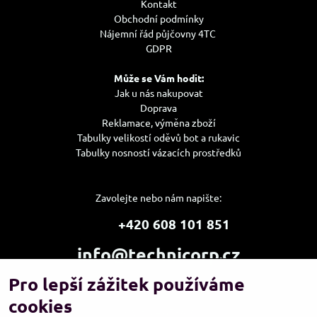
Kontakt
Obchodní podmínky
Nájemní řád půjčovny 4TC
GDPR
Může se Vám hodit:
Jak u nás nakupovat
Doprava
Reklamace, výměna zboží
Tabulky velikostí oděvů bot a rukavic
Tabulky nosností vázacích prostředků
Zavolejte nebo nám napište:
+420 608 101 851
info@technicorp.cz
Pro lepší zážitek používáme
Showroom a výdejní místo:
TECHNICORP ESHOP s.r.o.
cookies
K Vltavě 653/63