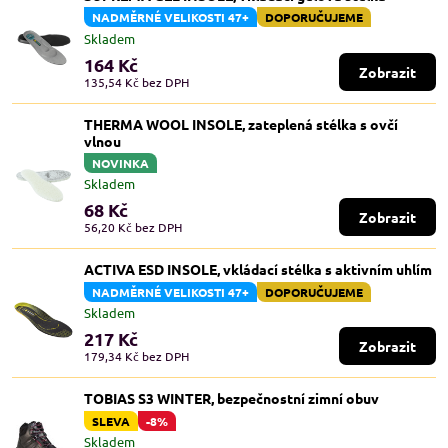
NADMĚRNÉ VELIKOSTI 47+
DOPORUČUJEME
Skladem
164 Kč
Zobrazit
135,54 Kč
bez DPH
THERMA WOOL INSOLE, zateplená stélka s ovčí
vlnou
NOVINKA
Skladem
68 Kč
Zobrazit
56,20 Kč
bez DPH
ACTIVA ESD INSOLE, vkládací stélka s aktivním uhlím
NADMĚRNÉ VELIKOSTI 47+
DOPORUČUJEME
Skladem
217 Kč
Zobrazit
179,34 Kč
bez DPH
TOBIAS S3 WINTER, bezpečnostní zimní obuv
SLEVA
-8%
Skladem