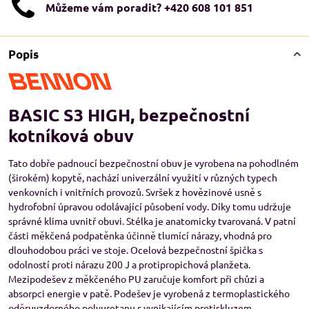
Můžeme vám poradit? +420 608 101 851
Popis
BASIC S3 HIGH, bezpečnostní
kotníková obuv
Tato dobře padnoucí bezpečnostní obuv je vyrobena na pohodlném
(širokém) kopytě, nachází univerzální využití v různých typech
venkovních i vnitřních provozů. Svršek z hovězinové usně s
hydrofobní úpravou odolávající působení vody. Díky tomu udržuje
správné klima uvnitř obuvi. Stélka je anatomicky tvarovaná. V patní
části měkčená podpatěnka účinně tlumící nárazy, vhodná pro
dlouhodobou práci ve stoje. Ocelová bezpečnostní špička s
odolností proti nárazu 200 J a protipropichová planžeta.
Mezipodešev z měkčeného PU zaručuje komfort při chůzi a
absorpci energie v patě. Podešev je vyrobená z termoplastického
oděruvzdorného polyuretanu s vynikajícím protiskluzem.