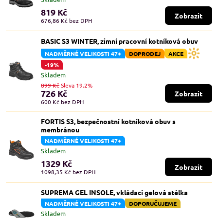
819 Kč
Zobrazit
676,86 Kč
bez DPH
BASIC S3 WINTER, zimní pracovní kotníková obuv
NADMĚRNÉ VELIKOSTI 47+
DOPRODEJ
AKCE
-19%
Skladem
899 Kč
Sleva 19.2%
726 Kč
Zobrazit
600 Kč
bez DPH
FORTIS S3, bezpečnostní kotníková obuv s
membránou
NADMĚRNÉ VELIKOSTI 47+
Skladem
1329 Kč
Zobrazit
1098,35 Kč
bez DPH
SUPREMA GEL INSOLE, vkládací gelová stélka
NADMĚRNÉ VELIKOSTI 47+
DOPORUČUJEME
Skladem