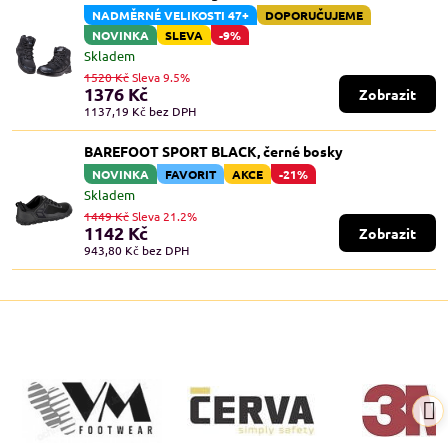
NADMĚRNÉ VELIKOSTI 47+
DOPORUČUJEME
NOVINKA
SLEVA
-9%
Skladem
1520 Kč
Sleva 9.5%
1376 Kč
Zobrazit
1137,19 Kč
bez DPH
BAREFOOT SPORT BLACK, černé bosky
NOVINKA
FAVORIT
AKCE
-21%
Skladem
1449 Kč
Sleva 21.2%
1142 Kč
Zobrazit
943,80 Kč
bez DPH