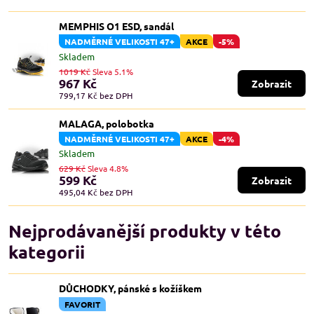
MEMPHIS O1 ESD, sandál
NADMĚRNÉ VELIKOSTI 47+
AKCE
-5%
Skladem
1019 Kč
Sleva 5.1%
967 Kč
Zobrazit
799,17 Kč
bez DPH
MALAGA, polobotka
NADMĚRNÉ VELIKOSTI 47+
AKCE
-4%
Skladem
629 Kč
Sleva 4.8%
599 Kč
Zobrazit
495,04 Kč
bez DPH
Nejprodávanější produkty v této
kategorii
DŮCHODKY, pánské s kožíškem
FAVORIT