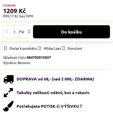
1330 Kč
1209 Kč
999,17 Kč
bez DPH
Do košíku
Pár
Dotaz k produktu
Hlídací pes
Doručení
Skladové číslo:
064703015037
Výrobce:
Bennon
DOPRAVA od 68,- (nad 2 000,- ZDARMA)
Tabulky velikostí oděvů, bot a rukavic
Potřebujete POTISK či VÝŠIVKU ?