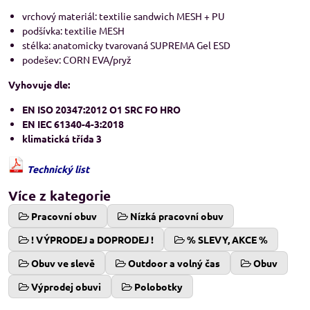
vrchový materiál: textilie sandwich MESH + PU
podšívka: textilie MESH
stélka: anatomicky tvarovaná SUPREMA Gel ESD
podešev: CORN EVA/pryž
Vyhovuje dle:
EN ISO 20347:2012 O1 SRC FO HRO
EN IEC 61340-4-3:2018
klimatická třída 3
Technický list
Více z kategorie
Pracovní obuv
Nízká pracovní obuv
! VÝPRODEJ a DOPRODEJ !
% SLEVY, AKCE %
Obuv ve slevě
Outdoor a volný čas
Obuv
Výprodej obuvi
Polobotky