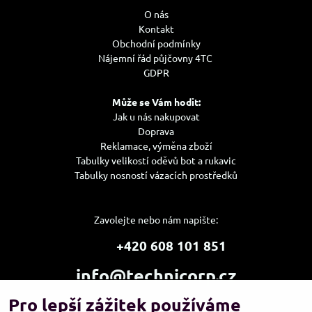
O nás
Kontakt
Obchodní podmínky
Nájemní řád půjčovny 4TC
GDPR
Může se Vám hodit:
Jak u nás nakupovat
Doprava
Reklamace, výměna zboží
Tabulky velikostí oděvů bot a rukavic
Tabulky nosností vázacích prostředků
Zavolejte nebo nám napište:
+420 608 101 851
info@technicorp.cz
Pro lepší zážitek používáme
Showroom a výdejní místo: