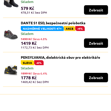
Skladem
579 Kč
Zobrazit
478,51 Kč
bez DPH
DANTE S1 ESD, bezpečnostní polobotka
NADMĚRNÉ VELIKOSTI 47+
AKCE
-4%
Skladem
1490 Kč
Sleva 4.8%
1419 Kč
Zobrazit
1172,73 Kč
bez DPH
PENSYLVANIA, dielektrická obuv pro elektrikáře
SLEVA
-6%
Skladem
1899 Kč
Sleva 6.4%
1778 Kč
Zobrazit
1469,42 Kč
bez DPH