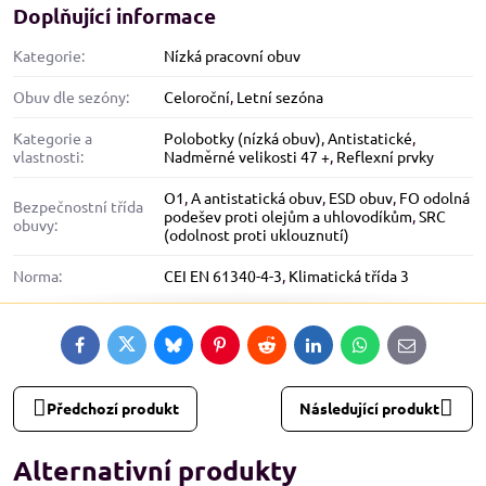
Doplňující informace
Kategorie:
Nízká pracovní obuv
Obuv dle sezóny:
Celoroční
,
Letní sezóna
Kategorie a
Polobotky (nízká obuv)
,
Antistatické
,
vlastnosti:
Nadměrné velikosti 47 +
,
Reflexní prvky
O1
,
A antistatická obuv
,
ESD obuv
,
FO odolná
Bezpečnostní třída
podešev proti olejům a uhlovodíkům
,
SRC
obuvy:
(odolnost proti uklouznutí)
Norma:
CEI EN 61340-4-3
,
Klimatická třída 3
Facebook
Twitter
Bluesky
Pinterest
Reddit
LinkedIn
WhatsApp
E-
mail
Předchozí produkt
Následující produkt
Alternativní produkty