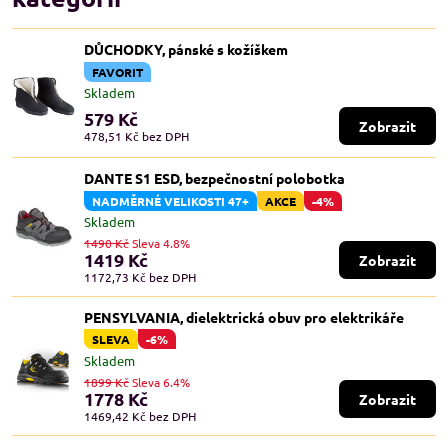
DŮCHODKY, pánské s kožíškem
FAVORIT
Skladem
579 Kč
Zobrazit
478,51 Kč
bez DPH
DANTE S1 ESD, bezpečnostní polobotka
NADMĚRNÉ VELIKOSTI 47+
AKCE
-4%
Skladem
1490 Kč
Sleva 4.8%
1419 Kč
Zobrazit
1172,73 Kč
bez DPH
PENSYLVANIA, dielektrická obuv pro elektrikáře
SLEVA
-6%
Skladem
1899 Kč
Sleva 6.4%
1778 Kč
Zobrazit
1469,42 Kč
bez DPH