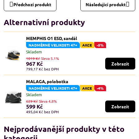
Předchozí produkt
Následující produkt
Alternativní produkty
MEMPHIS O1 ESD, sandál
NADMĚRNÉ VELIKOSTI 47+
AKCE
-5%
Skladem
1019 Kč
Sleva 5.1%
967 Kč
Zobrazit
799,17 Kč
bez DPH
MALAGA, polobotka
NADMĚRNÉ VELIKOSTI 47+
AKCE
-4%
Skladem
629 Kč
Sleva 4.8%
599 Kč
Zobrazit
495,04 Kč
bez DPH
Nejprodávanější produkty v této
kategorii