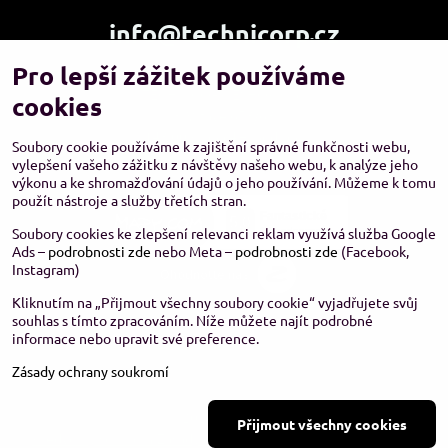
info@technicorp.cz
Pro lepší zážitek používáme
Showroom a výdejní místo:
TECHNICORP ESHOP s.r.o.
cookies
K Vltavě 653/63
143 00 Praha 4 – Modřany
Soubory cookie používáme k zajištění správné funkčnosti webu,
vylepšení vašeho zážitku z návštěvy našeho webu, k analýze jeho
výkonu a ke shromažďování údajů o jeho používání. Můžeme k tomu
použít nástroje a služby třetích stran.
Soubory cookies ke zlepšení relevanci reklam využívá služba Google
Ads –
podrobnosti zde
nebo Meta –
podrobnosti zde
(Facebook,
Instagram)
Kliknutím na „Přijmout všechny soubory cookie“ vyjadřujete svůj
souhlas s tímto zpracováním. Níže můžete najít podrobné
informace nebo upravit své preference.
Zásady ochrany soukromí
©
2026
Copyright
Přijmout všechny cookies
Předvolby soukromí
Zásady ochrany soukromí
Stav objednávky