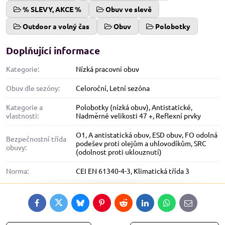
% SLEVY, AKCE %
Obuv ve slevě
Outdoor a volný čas
Obuv
Polobotky
Doplňující informace
Kategorie:
Nízká pracovní obuv
Obuv dle sezóny:
Celoroční
,
Letní sezóna
Kategorie a
Polobotky (nízká obuv)
,
Antistatické
,
vlastnosti:
Nadměrné velikosti 47 +
,
Reflexní prvky
O1
,
A antistatická obuv
,
ESD obuv
,
FO odolná
Bezpečnostní třída
podešev proti olejům a uhlovodíkům
,
SRC
obuvy:
(odolnost proti uklouznutí)
Norma:
CEI EN 61340-4-3
,
Klimatická třída 3
Facebook
Twitter
Bluesky
Pinterest
Reddit
LinkedIn
WhatsApp
E-
mail