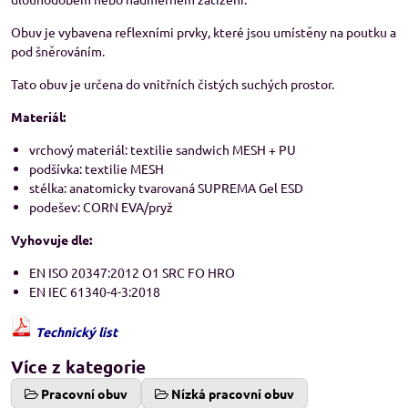
Obuv je vybavena reflexními prvky, které jsou umístěny na poutku a
pod šněrováním.
Tato obuv je určena do vnitřních čistých suchých prostor.
Materiál:
vrchový materiál: textilie sandwich MESH + PU
podšívka: textilie MESH
stélka: anatomicky tvarovaná SUPREMA Gel ESD
podešev: CORN EVA/pryž
Vyhovuje dle:
EN ISO 20347:2012 O1 SRC FO HRO
EN IEC 61340-4-3:2018
Technický list
Více z kategorie
Pracovní obuv
Nízká pracovní obuv