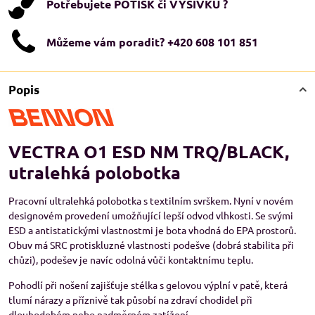
Potřebujete POTISK či VÝŠIVKU ?
Můžeme vám poradit? +420 608 101 851
Popis
VECTRA O1 ESD NM TRQ/BLACK,
utralehká polobotka
Pracovní ultralehká polobotka s textilním svrškem. Nyní v novém
designovém provedení umožňující lepší odvod vlhkosti. Se svými
ESD a antistatickými vlastnostmi je bota vhodná do EPA prostorů.
Obuv má SRC protiskluzné vlastnosti podešve (dobrá stabilita při
chůzi), podešev je navíc odolná vůči kontaktnímu teplu.
Pohodlí při nošení zajišťuje stélka s gelovou výplní v patě, která
tlumí nárazy a příznivě tak působí na zdraví chodidel při
dlouhodobém nebo nadměrném zatížení.